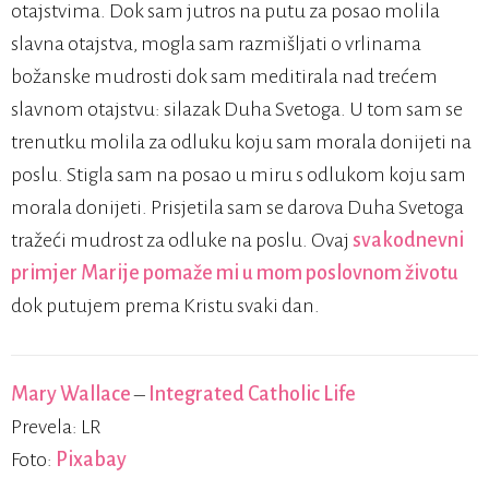
otajstvima. Dok sam jutros na putu za posao molila
slavna otajstva, mogla sam razmišljati o vrlinama
božanske mudrosti dok sam meditirala nad trećem
slavnom otajstvu: silazak Duha Svetoga. U tom sam se
trenutku molila za odluku koju sam morala donijeti na
poslu. Stigla sam na posao u miru s odlukom koju sam
morala donijeti. Prisjetila sam se darova Duha Svetoga
tražeći mudrost za odluke na poslu. Ovaj
svakodnevni
primjer Marije pomaže mi u mom poslovnom životu
dok putujem prema Kristu svaki dan.
Mary Wallace
–
Integrated Catholic Life
Prevela: LR
Foto:
Pixabay