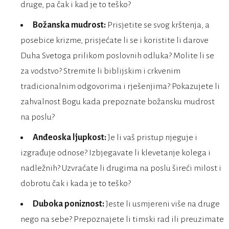
druge, pa čak i kad je to teško?
Božanska mudrost:
Prisjetite se svog krštenja, a
posebice krizme, prisjećate li se i koristite li darove
Duha Svetoga prilikom poslovnih odluka? Molite li se
za vodstvo? Stremite li biblijskim i crkvenim
tradicionalnim odgovorima i rješenjima? Pokazujete li
zahvalnost Bogu kada prepoznate božansku mudrost
na poslu?
Anđeoska ljupkost:
Je li vaš pristup njeguje i
izgrađuje odnose? Izbjegavate li klevetanje kolega i
nadležnih? Uzvraćate li drugima na poslu šireći milost i
dobrotu čak i kada je to teško?
Duboka poniznost:
Jeste li usmjereni više na druge
nego na sebe? Prepoznajete li timski rad ili preuzimate