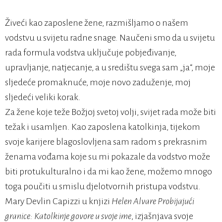
Živeći kao zaposlene žene, razmišljamo o našem
vodstvu u svijetu radne snage. Naučeni smo da u svijetu
rada formula vodstva uključuje pobjeđivanje,
upravljanje, natjecanje, a u središtu svega sam „ja“, moje
sljedeće promaknuće, moje novo zaduženje, moj
sljedeći veliki korak.
Za žene koje teže Božjoj svetoj volji, svijet rada može biti
težak i usamljen. Kao zaposlena katolkinja, tijekom
svoje karijere blagoslovljena sam radom s prekrasnim
ženama vođama koje su mi pokazale da vodstvo može
biti protukulturalno i da mi kao žene, možemo mnogo
toga poučiti u smislu djelotvornih pristupa vodstvu.
Mary Devlin Capizzi u knjizi
Helen Alvare Probijajući
granice: Katolkinje govore u svoje ime
, izjašnjava svoje