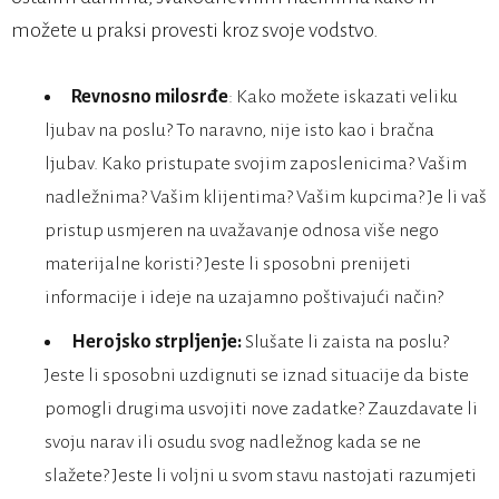
možete u praksi provesti kroz svoje vodstvo.
Revnosno milosrđe
: Kako možete iskazati veliku
ljubav na poslu? To naravno, nije isto kao i bračna
ljubav. Kako pristupate svojim zaposlenicima? Vašim
nadležnima? Vašim klijentima? Vašim kupcima? Je li vaš
pristup usmjeren na uvažavanje odnosa više nego
materijalne koristi? Jeste li sposobni prenijeti
informacije i ideje na uzajamno poštivajući način?
Herojsko strpljenje:
Slušate li zaista na poslu?
Jeste li sposobni uzdignuti se iznad situacije da biste
pomogli drugima usvojiti nove zadatke? Zauzdavate li
svoju narav ili osudu svog nadležnog kada se ne
slažete? Jeste li voljni u svom stavu nastojati razumjeti