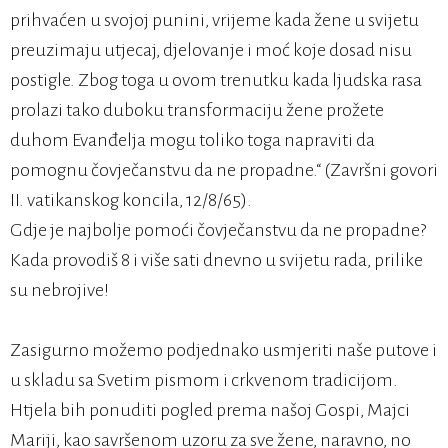
prihvaćen u svojoj punini, vrijeme kada žene u svijetu
preuzimaju utjecaj, djelovanje i moć koje dosad nisu
postigle. Zbog toga u ovom trenutku kada ljudska rasa
prolazi tako duboku transformaciju žene prožete
duhom Evanđelja mogu toliko toga napraviti da
pomognu čovječanstvu da ne propadne.“ (Završni govori
II. vatikanskog koncila, 12/8/65).
Gdje je najbolje pomoći čovječanstvu da ne propadne?
Kada provodiš 8 i više sati dnevno u svijetu rada, prilike
su nebrojive!
Zasigurno možemo podjednako usmjeriti naše putove i
u skladu sa Svetim pismom i crkvenom tradicijom.
Htjela bih ponuditi pogled prema našoj Gospi, Majci
Mariji, kao savršenom uzoru za sve žene, naravno, no