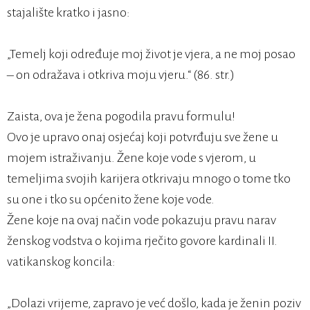
stajalište kratko i jasno:
„Temelj koji određuje moj život je vjera, a ne moj posao
– on odražava i otkriva moju vjeru.“ (86. str.)
Zaista, ova je žena pogodila pravu formulu!
Ovo je upravo onaj osjećaj koji potvrđuju sve žene u
mojem istraživanju. Žene koje vode s vjerom, u
temeljima svojih karijera otkrivaju mnogo o tome tko
su one i tko su općenito žene koje vode.
Žene koje na ovaj način vode pokazuju pravu narav
ženskog vodstva o kojima rječito govore kardinali II.
vatikanskog koncila:
„Dolazi vrijeme, zapravo je već došlo, kada je ženin poziv