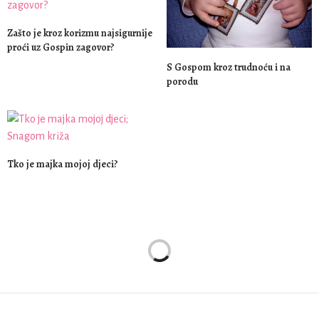
Zašto je kroz korizmu najsigurnije
proći uz Gospin zagovor?
S Gospom kroz trudnoću i na
porodu
Tko je majka mojoj djeci?