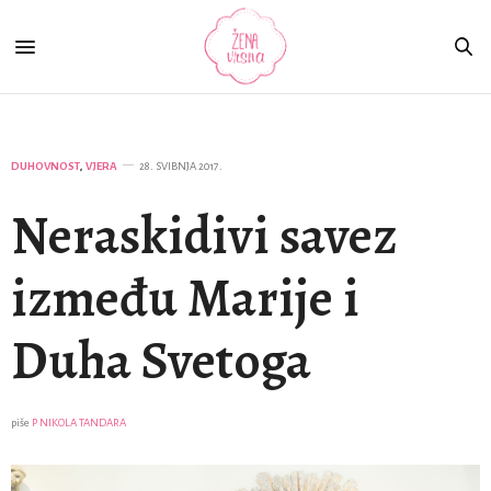
DUHOVNOST
,
VJERA
28. SVIBNJA 2017.
Neraskidivi savez
između Marije i
Duha Svetoga
piše
P NIKOLA TANDARA