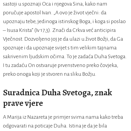
sastoji u spoznaji Oca i njegova Sina, kako nam
poručuje apostol Ivan. „A ovo je život vječni: da
upoznaju tebe, jedinoga istinskog Boga, i koga si poslao
– Isusa Krista” (Iv 17,3). Znači da Crkva već anticipira
Vječnost. Dozvoljeno joj je da ulazi u život Božji, da Ga
spoznaje i da upoznaje svijet s tim velikim tajnama
sakrivenim ljudskim očima. To je zadaća Duha Svetoga.
I tu zadaću On ostvaruje prvenstveno preko čovjeka,
preko onoga koji je stvoren na sliku Božju.
Suradnica Duha Svetoga, znak
prave vjere
A Marija iz Nazareta je primjer svima nama kako treba
odgovarati na poticaje Duha. Istina je da je bila