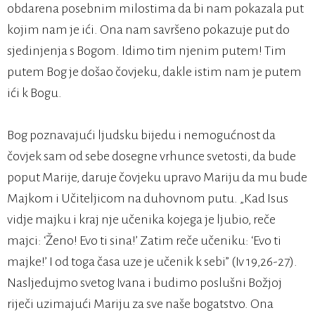
obdarena posebnim milostima da bi nam pokazala put
kojim nam je ići. Ona nam savršeno pokazuje put do
sjedinjenja s Bogom. Idimo tim njenim putem! Tim
putem Bog je došao čovjeku, dakle istim nam je putem
ići k Bogu.
Bog poznavajući ljudsku bijedu i nemogućnost da
čovjek sam od sebe dosegne vrhunce svetosti, da bude
poput Marije, daruje čovjeku upravo Mariju da mu bude
Majkom i Učiteljicom na duhovnom putu. „Kad Isus
vidje majku i kraj nje učenika kojega je ljubio, reče
majci: ‘Ženo! Evo ti sina!’ Zatim reče učeniku: ‘Evo ti
majke!’ I od toga časa uze je učenik k sebi” (Iv 19,26-27).
Nasljedujmo svetog Ivana i budimo poslušni Božjoj
riječi uzimajući Mariju za sve naše bogatstvo. Ona