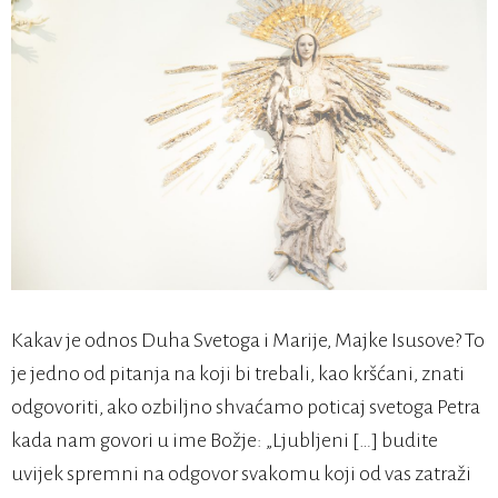
Kakav je odnos Duha Svetoga i Marije, Majke Isusove? To
je jedno od pitanja na koji bi trebali, kao kršćani, znati
odgovoriti, ako ozbiljno shvaćamo poticaj svetoga Petra
kada nam govori u ime Božje: „Ljubljeni […] budite
uvijek spremni na odgovor svakomu koji od vas zatraži