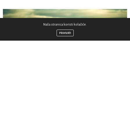
Naša stranica koristi kolačiće.
PRIHVATI
Jučer je bila obljetnica početka moje terapije i jedan
čitatelj me zamolio da opišem dio tog procesa.
Telefonski sam razgovarala sa svojim doktorom svega
jednom prije no što sam spakirala sve što posjedujem u