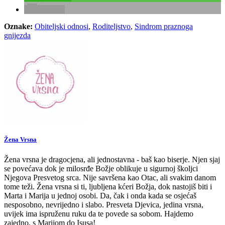
e-pošta
Oznake:
Obiteljski odnosi
,
Roditeljstvo
,
Sindrom praznoga
gnijezda
Žena Vrsna
Žena vrsna je dragocjena, ali jednostavna - baš kao biserje. Njen sjaj
se povećava dok je milosrđe Božje oblikuje u sigurnoj školjci
Njegova Presvetog srca. Nije savršena kao Otac, ali svakim danom
tome teži. Žena vrsna si ti, ljubljena kćeri Božja, dok nastojiš biti i
Marta i Marija u jednoj osobi. Da, čak i onda kada se osjećaš
nesposobno, nevrijedno i slabo. Presveta Djevica, jedina vrsna,
uvijek ima ispruženu ruku da te povede sa sobom. Hajdemo
zajedno, s Marijom do Isusa!