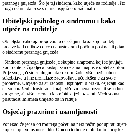
praznoga gnijezda. Što je taj sindrom, kako utječe na roditelje i što
mogu učiniti da bi se s njime uspješno obračunali?
Obiteljski psiholog o sindromu i kako
utječe na roditelje
Obiteljski psiholog progovara o osjećajima kroz koje roditelji
prolaze kada njihova djeca napuste dom i počinju postavljati pitanja
o sindromu praznoga gnijezda.
„Sindrom praznoga gnijezda je skupina simptoma koji se javljaju
kod roditelja čija djeca postaju samostalna i napuste obiteljski dom.
Prije svega, često se dogodi da se supružnici više međusobno
sukobljavaju i ne pronalaze zadovoljavajuće rješenje za svoje
probleme. Umjesto da su radosni i ispunjeni u braku, osjećaju kao
da su poraženi i frustrirani. Imaju više vremena posvetiti se jedno
drugome, ali više ne znaju kako biti zajedno- sami. Međusobna
prisutnost im smeta umjesto da ih raduje.
Osjećaj praznine i usamljenosti
Ponekad će jedan od roditelja početi na neki način podupirati dijete
koje se upravo osamostalilo. Obično to bude u obliku financijske