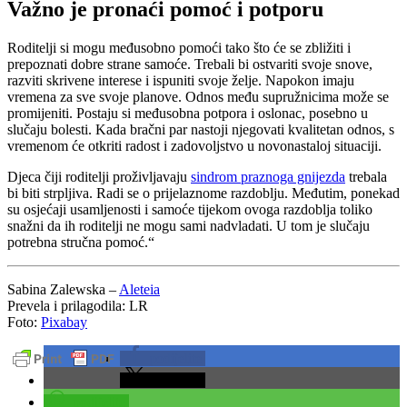
Važno je pronaći pomoć i potporu
Roditelji si mogu međusobno pomoći tako što će se zbližiti i
prepoznati dobre strane samoće. Trebali bi ostvariti svoje snove,
razviti skrivene interese i ispuniti svoje želje. Napokon imaju
vremena za sve svoje planove. Odnos među supružnicima može se
promijeniti. Postaju si međusobna potpora i oslonac, posebno u
slučaju bolesti. Kada bračni par nastoji njegovati kvalitetan odnos, s
vremenom će otkriti radost i zadovoljstvo u novonastaloj situaciji.
Djeca čiji roditelji proživljavaju
sindrom praznoga gnijezda
trebala
bi biti strpljiva. Radi se o prijelaznome razdoblju. Međutim, ponekad
su osjećaji usamljenosti i samoće tijekom ovoga razdoblja toliko
snažni da ih roditelji ne mogu sami nadvladati. U tom je slučaju
potrebna stručna pomoć.“
Sabina Zalewska –
Aleteia
Prevela i prilagodila: LR
Foto:
Pixabay
podijelite
podijelite
podijelite