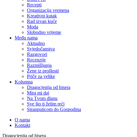
Recepti
Organizacija vremena
Kreativni kutak
Rad izvan kuće
Moda
Slobodno vrijeme
Među nama
Aktualno
Svjedočanstva
Razgovori
Recenzije
Razmišljanja
Žene iz prošlosti
Priče za velike
Kolumna
Dragocjenija od bisera
Mira mi daj
Na Tvom dlanu
Sve što ti želim reći
Stranputicom do Gospodina
O nama
Kontakt
Dragocjenija od bisera.