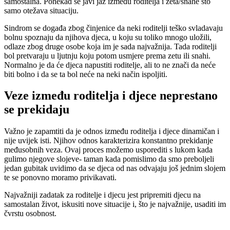
samostalna. Ponekad se javi jaz između roditelja i zeta/snahe što
samo otežava situaciju.
Sindrom se događa zbog činjenice da neki roditelji teško svladavaju
bolnu spoznaju da njihova djeca, u koju su toliko mnogo uložili,
odlaze zbog druge osobe koja im je sada najvažnija. Tada roditelji
bol pretvaraju u ljutnju koju potom usmjere prema zetu ili snahi.
Normalno je da će djeca napustiti roditelje, ali to ne znači da neće
biti bolno i da se ta bol neće na neki način ispoljiti.
Veze između roditelja i djece neprestano
se prekidaju
Važno je zapamtiti da je odnos između roditelja i djece dinamičan i
nije uvijek isti. Njihov odnos karakterizira konstantno prekidanje
međusobnih veza. Ovaj proces možemo usporediti s lukom kada
gulimo njegove slojeve- taman kada pomislimo da smo preboljeli
jedan gubitak uvidimo da se djeca od nas odvajaju još jednim slojem
te se ponovno moramo privikavati.
Najvažniji zadatak za roditelje i djecu jest pripremiti djecu na
samostalan život, iskusiti nove situacije i, što je najvažnije, usaditi im
čvrstu osobnost.