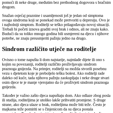
pomoći ili neke druge, međutim bez prethodnog dogovora s bračnim
drugom.
Snažan osjećaj praznine i usamljenosti još je jedan od simptoma
ovoga sindroma koji se ponekad može pretvoriti u depresiju. Ovo je
i najbolniji simptom. Roditelji se teško prilagođavaju novoj situaciji.
Trebali bi početi iznova graditi svoj brak i odnos, ali ne znaju kako.
Budući da su toliko mnogo godina bili usmjereni na djecu i njihove
potrebe, ne znaju preusmjeriti pažnju jedno na drugo.
Sindrom različito utječe na roditelje
Ovisno o tome napušta li dom najstarije, najmlađe dijete ili ono s
kojim su povezaniji, roditelji različito proživljavaju sindrom
praznoga gnijezda. Na primjer, roditelji su možda stvorili posebnu
vezu s djetetom koje je preboljelo tešku bolest. Ako roditelji rade
daleko od kuće, tada njihovu pažnju zaokupljaju i neke druge stvari
osim djece te je manje vjerojatno da će proživjeti sindrom praznoga
gnijezda.
Također je važno zašto djeca napuštaju dom. Ako odlaze zbog posla
ili studija, roditeljima je utoliko lakše prihvatiti promjene. S druge
strane, ako djeca ulaze u brak, roditeljima može biti teže. Često je
majkama teže pomiriti se s činjenicom da su djeca postala