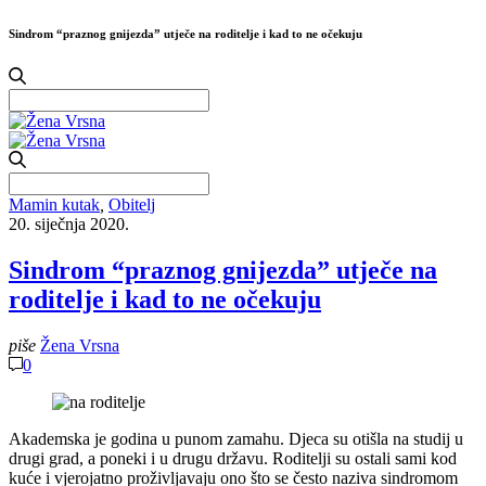
Sindrom “praznog gnijezda” utječe na roditelje i kad to ne očekuju
Search
for:
Search
for:
Mamin kutak
,
Obitelj
20. siječnja 2020.
Sindrom “praznog gnijezda” utječe na
roditelje i kad to ne očekuju
piše
Žena Vrsna
0
Akademska je godina u punom zamahu. Djeca su otišla na studij u
drugi grad, a poneki i u drugu državu. Roditelji su ostali sami kod
kuće i vjerojatno proživljavaju ono što se često naziva sindromom