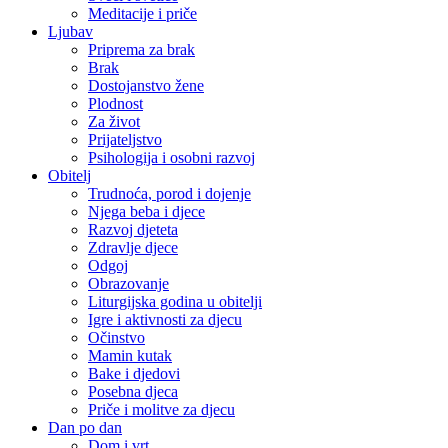
Meditacije i priče
Ljubav
Priprema za brak
Brak
Dostojanstvo žene
Plodnost
Za život
Prijateljstvo
Psihologija i osobni razvoj
Obitelj
Trudnoća, porod i dojenje
Njega beba i djece
Razvoj djeteta
Zdravlje djece
Odgoj
Obrazovanje
Liturgijska godina u obitelji
Igre i aktivnosti za djecu
Očinstvo
Mamin kutak
Bake i djedovi
Posebna djeca
Priče i molitve za djecu
Dan po dan
Dom i vrt