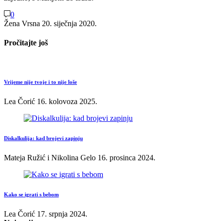
0
Žena Vrsna
20. siječnja 2020.
Pročitajte još
Vrijeme nije tvoje i to nije loše
Lea Čorić
16. kolovoza 2025.
Diskalkulija: kad brojevi zapinju
Mateja Ružić i Nikolina Gelo
16. prosinca 2024.
Kako se igrati s bebom
Lea Čorić
17. srpnja 2024.