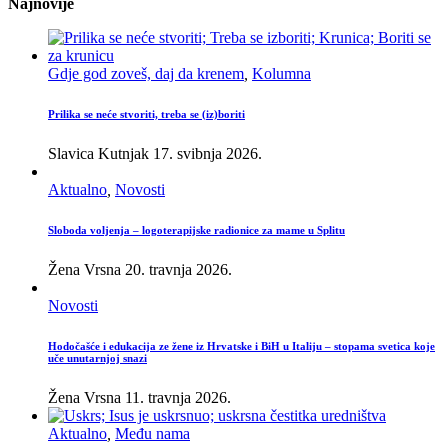
Najnovije
Gdje god zoveš, daj da krenem
,
Kolumna
Prilika se neće stvoriti, treba se (iz)boriti
Slavica Kutnjak
17. svibnja 2026.
Aktualno
,
Novosti
Sloboda voljenja – logoterapijske radionice za mame u Splitu
Žena Vrsna
20. travnja 2026.
Novosti
Hodočašće i edukacija ze žene iz Hrvatske i BiH u Italiju – stopama svetica koje
uče unutarnjoj snazi
Žena Vrsna
11. travnja 2026.
Aktualno
,
Među nama