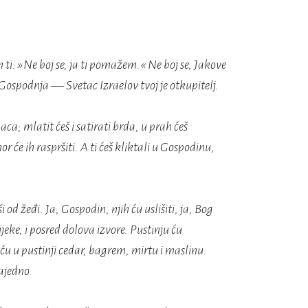
 ti: »Ne boj se, ja ti pomažem.« Ne boj se, Jakove
e Gospodnja — Svetac Izraelov tvoj je otkupitelj.
a; mlatit ćeš i satirati brda, u prah ćeš
hor će ih raspršiti. A ti ćeš kliktali u Gospodinu,
 od žeđi. Ja, Gospodin, njih ću uslišiti, ja, Bog
ijeke, i posred dolova izvore. Pustinju ću
 ću u pustinji cedar, bagrem, mirtu i maslinu.
ajedno.