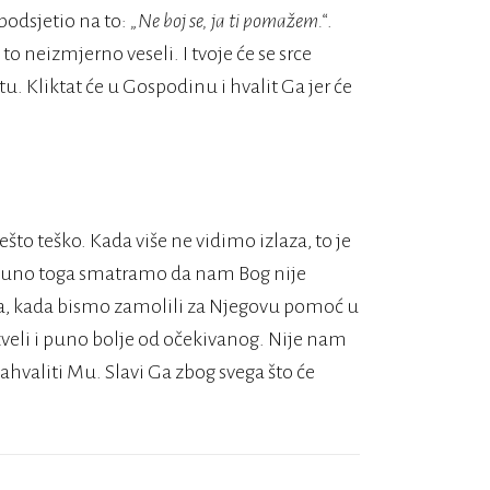
 podsjetio na to:
„Ne boj se, ja ti pomažem.“
.
o neizmjerno veseli. I tvoje će se srce
u. Kliktat će u Gospodinu i hvalit Ga jer će
o teško. Kada više ne vidimo izlaza, to je
 puno toga smatramo da nam Bog nije
, kada bismo zamolili za Njegovu pomoć u
veli i puno bolje od očekivanog. Nije nam
ahvaliti Mu. Slavi Ga zbog svega što će