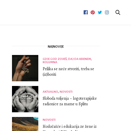
NAJNOVIJE
GDJE GOD ZOVEŠ, DAJ DA KRENEM
,
KOLUMNA
Prilika se neće stvoriti, treba se
(iz)boriti
AKTUALNO
,
NOVOSTI
Sloboda voljenja – logoterapijske
radionice za mame u Splitu
NOVOSTI
Hodočašće i edukacija ze žene iz