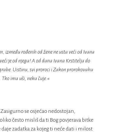
m, između rođenih od žene ne usta veći od Ivana
veći je od njega! A od dana Ivana Krstitelja do
a grabe. Uistinu, svi proroci i Zakon prorokovahu
. Tko ima uši, neka čuje.«
k. Zasigurno se osjećao nedostojan,
oliko često misliš da ti Bog povjerava bitke
 daje zadatka za kojeg ti neće dati i milost