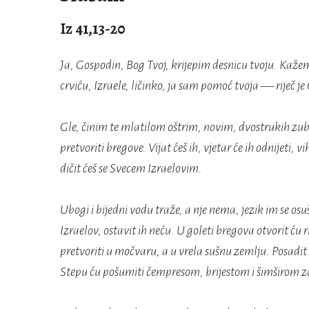
Iz 41,13-20
Ja, Gospodin, Bog Tvoj, krijepim desnicu tvoju. Kažem
crviću, Izraele, ličinko, ja sam pomoć tvoja — riječ j
Gle, činim te mlatilom oštrim, novim, dvostrukih zubac
pretvoriti bregove. Vijat ćeš ih, vjetar će ih odnijeti, vi
dičit ćeš se Svecem Izraelovim.
Ubogi i bijedni vodu traže, a nje nema, jezik im se osuši
Izraelov, ostavit ih neću. U goleti bregova otvorit ću r
pretvoriti u močvaru, a u vrela sušnu zemlju. Posadit
Stepu ću pošumiti čempresom, brijestom i šimširom z