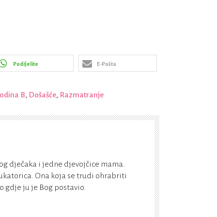
Podijelite
E-Pošta
godina B
,
Došašće
,
Razmatranje
og dječaka i jedne djevojčice mama.
katorica. Ona koja se trudi ohrabriti
 gdje ju je Bog postavio.