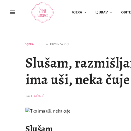
VJERA
LJUBAV
OBITE
VJERA
14. PROSINCA 2017.
Slušam, razmišlja
ima uši, neka čuje
piše
LEA ČORIĆ
Slušam