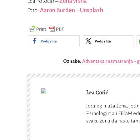
Lea Potočar –
Žena vrsna
Foto:
Aaron Burden
–
Unsplash
Podijelite
Podijelite
Oznake:
Adventska razmatranja - 
Lea Čorić
Jednog muža žena, jedn
Psihologinja i FEMM edu
svaku ženu da raste tamo