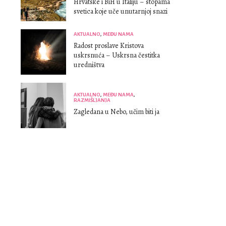
Hrvatske i BiH u Italiju – stopama
svetica koje uče unutarnjoj snazi
AKTUALNO
,
MEĐU NAMA
Radost proslave Kristova
uskrsnuća – Uskrsna čestitka
uredništva
AKTUALNO
,
MEĐU NAMA
,
RAZMIŠLJANJA
Zagledana u Nebo, učim biti ja