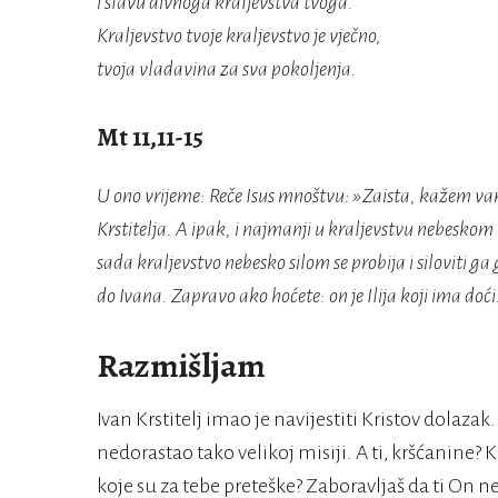
i slavu divnoga kraljevstva tvoga.
Kraljevstvo tvoje kraljevstvo je vječno,
tvoja vladavina za sva pokoljenja.
Mt 11,11-15
U ono vrijeme: Reče Isus mnoštvu: »Zaista, kažem va
Krstitelja. A ipak, i najmanji u kraljevstvu nebeskom 
sada kraljevstvo nebesko silom se probija i siloviti g
do Ivana. Zapravo ako hoćete: on je Ilija koji ima doći
Razmišljam
Ivan Krstitelj imao je navijestiti Kristov dolaza
nedorastao tako velikoj misiji. A ti, kršćanine? K
koje su za tebe preteške? Zaboravljaš da ti On ne