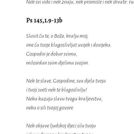
Nek svi vide i nek znaju, nek promisle i nek shvate: ru
Ps 145,1.9-13b
Slavit ću te, o Bože, kralju moj,
ime ću tvoje blagoslivljat uvijek i dovijeka.
Gospodin je dobar svima,
milosrdan svim djelima svojim.
Nek te slave, Gospodine, sva djela tvoja
i tvoji sveti nek te blagoslivlju!
Neka kazuju slavu tvoga kraljevstva,
neka o sili tvojoj govore.
Nek objave ljudskoj djeci silu tvoju