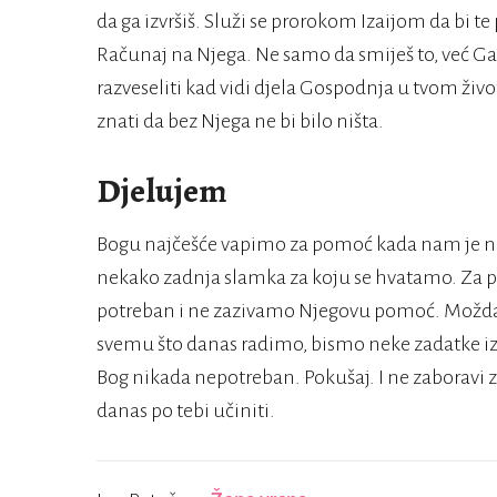
da ga izvršiš. Služi se prorokom Izaijom da bi te
Računaj na Njega. Ne samo da smiješ to, već Ga t
razveseliti kad vidi djela Gospodnja u tvom život
znati da bez Njega ne bi bilo ništa.
Djelujem
Bogu najčešće vapimo za pomoć kada nam je nešt
nekako zadnja slamka za koju se hvatamo. Za
potreban i ne zazivamo Njegovu pomoć. Možda
svemu što danas radimo, bismo neke zadatke iz
Bog nikada nepotreban. Pokušaj. I ne zaboravi z
danas po tebi učiniti.