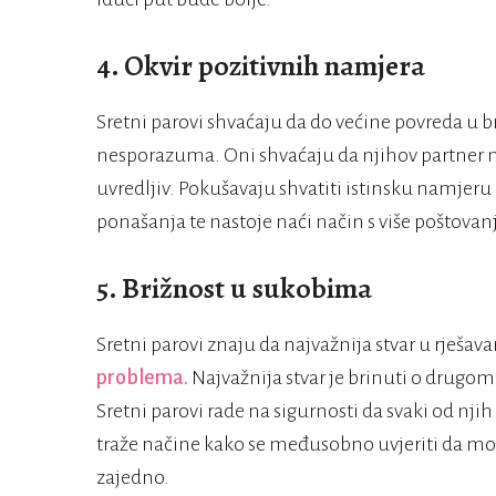
4. Okvir pozitivnih namjera
Sretni parovi shvaćaju da do većine povreda u 
nesporazuma. Oni shvaćaju da njihov partner n
uvredljiv. Pokušavaju shvatiti istinsku namjeru i
ponašanja te nastoje naći način s više poštovanj
5. Brižnost u sukobima
Sretni parovi znaju da najvažnija stvar u rješa
problema.
Najvažnija stvar je brinuti o drugom
Sretni parovi rade na sigurnosti da svaki od nji
traže načine kako se međusobno uvjeriti da mog
zajedno.