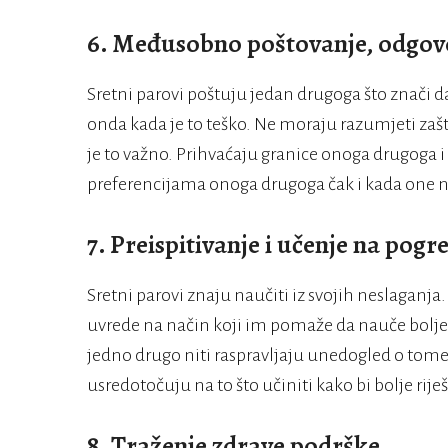
6. Međusobno poštovanje, odgovo
Sretni parovi poštuju jedan drugoga što znači da 
onda kada je to teško. Ne moraju razumjeti zašt
je to važno. Prihvaćaju granice onoga drugoga 
preferencijama onoga drugoga čak i kada one 
7. Preispitivanje i učenje na pog
Sretni parovi znaju naučiti iz svojih neslaganja
uvrede na način koji im pomaže da nauče bolje z
jedno drugo niti raspravljaju unedogled o tome š
usredotočuju na to što učiniti kako bi bolje riješ
8. Traženje zdrave podrške