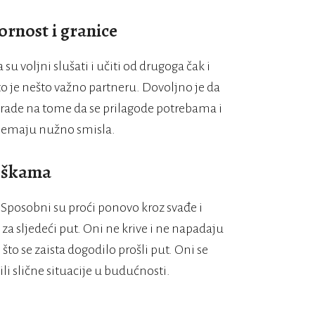
rnost i granice
su voljni slušati i učiti od drugoga čak i
o je nešto važno partneru. Dovoljno je da
i rade na tome da se prilagode potrebama i
nemaju nužno smisla.
reškama
. Sposobni su proći ponovo kroz svađe i
a sljedeći put. Oni ne krive i ne napadaju
to se zaista dogodilo prošli put. Oni se
ili slične situacije u budućnosti.