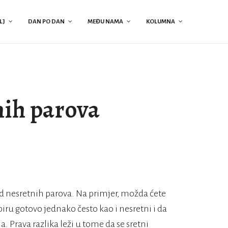
LJ
DAN PO DAN
MEĐU NAMA
KOLUMNA
nih parova
od nesretnih parova. Na primjer, možda ćete
piru gotovo jednako često kao i nesretni i da
. Prava razlika leži u tome da se sretni