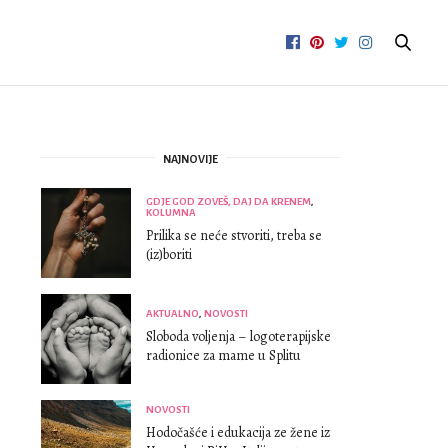
NAJNOVIJE
GDJE GOD ZOVEŠ, DAJ DA KRENEM
,
KOLUMNA
Prilika se neće stvoriti, treba se
(iz)boriti
AKTUALNO
,
NOVOSTI
Sloboda voljenja – logoterapijske
radionice za mame u Splitu
NOVOSTI
Hodočašće i edukacija ze žene iz