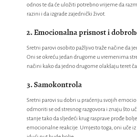
odnos te da će uložiti potrebno vrijeme da razm
razini i da izgrade zajednički život.
2. Emocionalna prisnost i dobroh
Sretni parovi osobito pažljivo traže načine da 
Oni se okreću jedan drugome u vremenima stresa
načini kako da jedno drugome olakšaju teret čak
3. Samokontrola
Sretni parovi su dobri u praćenju svojih emoci
odmoriti se od stresnog razgovora i znaju što uč
stanje tako da sljedeći krug rasprave prođe bolje
emocionalne reakcije. Umjesto toga, oni uče iz s
idući put bude bolje.