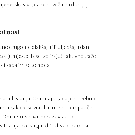
ijene iskustva, da se povežu na dubljoj
otnost
jedno drugome olakšaju ili uljepšaju dan.
 (umjesto da se izoliraju) i aktivno traže
 i kada im se to ne da.
onalnih stanja. Oni znaju kada je potrebno
initi kako bi se vratili u mirno i empatično
. Oni ne krive partnera za vlastite
ituacija kad su „pukli“ i shvate kako da