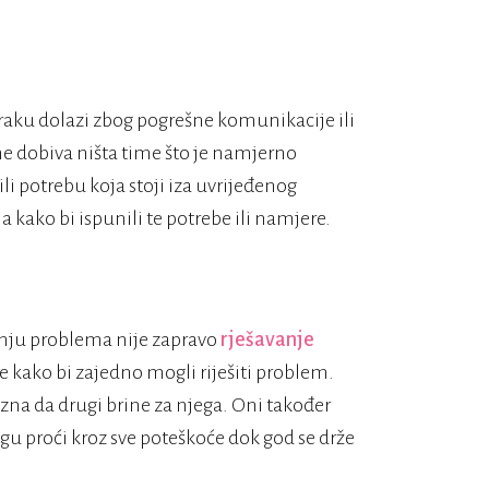
braku dolazi zbog pogrešne komunikacije ili
e dobiva ništa time što je namjerno
li potrebu koja stoji iza uvrijeđenog
a kako bi ispunili te potrebe ili namjere.
vanju problema nije zapravo
rješavanje
e kako bi zajedno mogli riješiti problem.
h zna da drugi brine za njega. Oni također
u proći kroz sve poteškoće dok god se drže