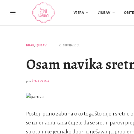
VJERA
LJUBAV
OBITE
BRAK
,
LJUBAV
10. SRPNJA 2017.
Osam navika sret
piše
ŽENA VRSNA
Postoji puno zabuna oko toga što dijeli sretne 
se iznenaditi kada čujete da se sretni parovi pre
su otprilike jednako dobri u rješavanju problema