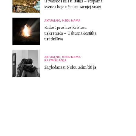
Hrvatske i BiH u Italiju – stopama
svetica koje uče unutarnjoj snazi
AKTUALNO
,
MEĐU NAMA
Radost proslave Kristova
uskrsnuća – Uskrsna čestitka
uredništva
AKTUALNO
,
MEĐU NAMA
,
RAZMIŠLJANJA
Zagledana u Nebo, učim biti ja