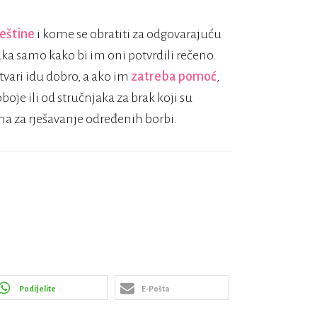
ještine
i kome se obratiti za odgovarajuću
aka samo kako bi im oni potvrdili rečeno.
stvari idu dobro, a ako im
zatreba pomoć
,
oboje ili od stručnjaka za brak koji su
ma za rješavanje određenih borbi.
Podijelite
E-Pošta