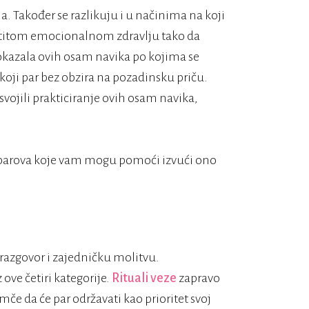
a. Također se razlikuju i u načinima na koji
stitom emocionalnom zdravlju tako da
pokazala ovih osam navika po kojima se
 koji par bez obzira na pozadinsku priču.
svojili prakticiranje ovih osam navika,
ih parova koje vam mogu pomoći izvući ono
, razgovor i zajedničku molitvu.
ove četiri kategorije.
Rituali veze
zapravo
mče da će par održavati kao prioritet svoj