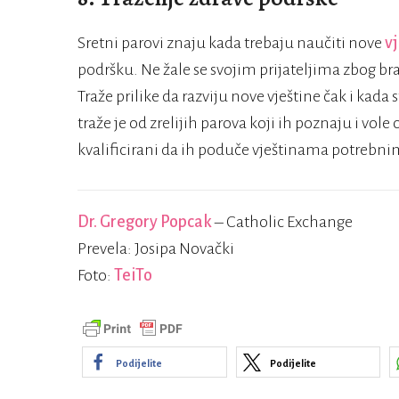
Sretni parovi znaju kada trebaju naučiti nove
v
podršku. Ne žale se svojim prijateljima zbog br
Traže prilike da razviju nove vještine čak i kada 
traže je od zrelijih parova koji ih poznaju i vole 
kvalificirani da ih poduče vještinama potrebni
Dr. Gregory Popcak
– Catholic Exchange
Prevela: Josipa Novački
Foto:
TeiTo
Podijelite
Podijelite