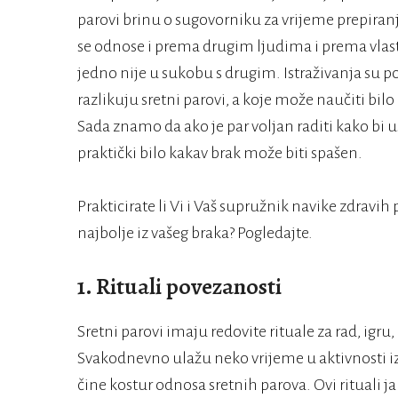
parovi brinu o sugovorniku za vrijeme prepiranj
se odnose i prema drugim ljudima i prema vla
jedno nije u sukobu s drugim. Istraživanja su 
razlikuju sretni parovi, a koje može naučiti bilo
Sada znamo da ako je par voljan raditi kako bi u
praktički bilo kakav brak može biti spašen.
Prakticirate li Vi i Vaš supružnik navike zdrav
najbolje iz vašeg braka? Pogledajte.
1. Rituali povezanosti
Sretni parovi imaju redovite rituale za rad, igru
Svakodnevno ulažu neko vrijeme u aktivnosti iz 
čine kostur odnosa sretnih parova. Ovi rituali ja