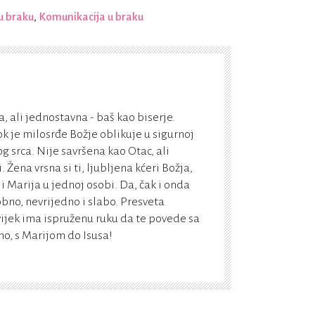
u braku
,
Komunikacija u braku
, ali jednostavna - baš kao biserje.
k je milosrđe Božje oblikuje u sigurnoj
g srca. Nije savršena kao Otac, ali
Žena vrsna si ti, ljubljena kćeri Božja,
 i Marija u jednoj osobi. Da, čak i onda
bno, nevrijedno i slabo. Presveta
vijek ima ispruženu ruku da te povede sa
, s Marijom do Isusa!