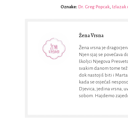
Oznake:
Dr. Greg Popcak
,
Izlazak 
Žena Vrsna
Žena vrsna je dragocjena
Njen sjaj se povećava do
školjci Njegova Presveto
svakim danom tome teži. 
dok nastojiš biti i Marta
kada se osjećaš nesposo
Djevica, jedina vrsna, u
sobom. Hajdemo zajedno