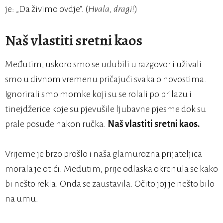
je: „Da živimo ovdje“. (
Hvala, dragi
!)
Naš vlastiti sretni kaos
Međutim, uskoro smo se udubili u razgovor i uživali
smo u divnom vremenu pričajući svaka o novostima.
Ignorirali smo momke koji su se rolali po prilazu i
tinejdžerice koje su pjevušile ljubavne pjesme dok su
prale posuđe nakon ručka.
Naš vlastiti sretni kaos.
Vrijeme je brzo prošlo i naša glamurozna prijateljica
morala je otići. Međutim, prije odlaska okrenula se kako
bi nešto rekla. Onda se zaustavila. Očito joj je nešto bilo
na umu.