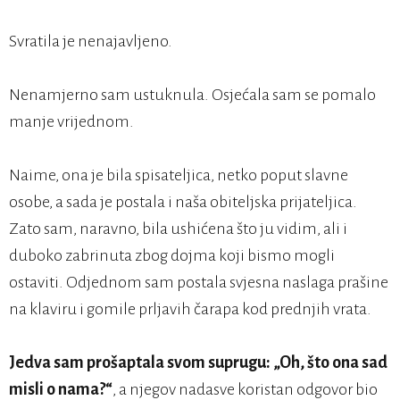
Svratila je nenajavljeno.
Nenamjerno sam ustuknula. Osjećala sam se pomalo
manje vrijednom.
Naime, ona je bila spisateljica, netko poput slavne
osobe, a sada je postala i naša obiteljska prijateljica.
Zato sam, naravno, bila ushićena što ju vidim, ali i
duboko zabrinuta zbog dojma koji bismo mogli
ostaviti. Odjednom sam postala svjesna naslaga prašine
na klaviru i gomile prljavih čarapa kod prednjih vrata.
Jedva sam prošaptala svom suprugu: „Oh, što ona sad
misli o nama?“
, a njegov nadasve koristan odgovor bio