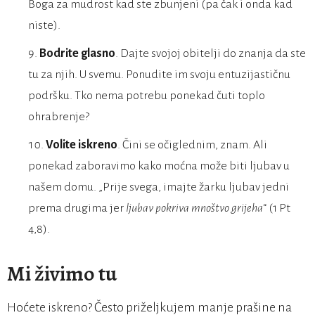
Boga za mudrost kad ste zbunjeni (pa čak i onda kad
niste).
Bodrite glasno
. Dajte svojoj obitelji do znanja da ste
tu za njih. U svemu. Ponudite im svoju entuzijastičnu
podršku. Tko nema potrebu ponekad čuti toplo
ohrabrenje?
Volite iskreno
. Čini se očiglednim, znam. Ali
ponekad zaboravimo kako moćna može biti ljubav u
našem domu. „Prije svega, imajte žarku ljubav jedni
prema drugima jer
ljubav pokriva mnoštvo grijeha
“ (1 Pt
4,8).
Mi živimo tu
Hoćete iskreno? Često priželjkujem manje prašine na