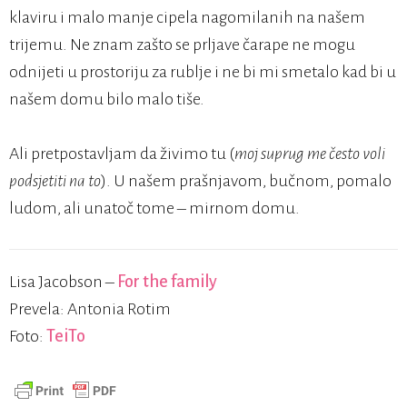
klaviru i malo manje cipela nagomilanih na našem
trijemu. Ne znam zašto se prljave čarape ne mogu
odnijeti u prostoriju za rublje i ne bi mi smetalo kad bi u
našem domu bilo malo tiše.
Ali pretpostavljam da živimo tu (
moj suprug me često voli
podsjetiti na to
). U našem prašnjavom, bučnom, pomalo
ludom, ali unatoč tome – mirnom domu.
Lisa Jacobson –
For the family
Prevela: Antonia Rotim
Foto:
TeiTo