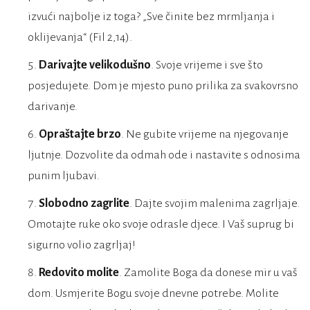
izvući najbolje iz toga? „Sve činite bez mrmljanja i
oklijevanja“ (Fil 2,14).
Darivajte velikodušno
. Svoje vrijeme i sve što
posjedujete. Dom je mjesto puno prilika za svakovrsno
darivanje.
Opraštajte brzo
. Ne gubite vrijeme na njegovanje
ljutnje. Dozvolite da odmah ode i nastavite s odnosima
punim ljubavi.
Slobodno zagrlite
. Dajte svojim malenima zagrljaje.
Omotajte ruke oko svoje odrasle djece. I Vaš suprug bi
sigurno volio zagrljaj!
Redovito molite
. Zamolite Boga da donese mir u vaš
dom. Usmjerite Bogu svoje dnevne potrebe. Molite