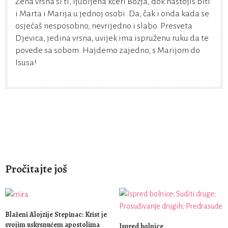
Žena vrsna si ti, ljubljena kćeri Božja, dok nastojiš biti
i Marta i Marija u jednoj osobi. Da, čak i onda kada se
osjećaš nesposobno, nevrijedno i slabo. Presveta
Djevica, jedina vrsna, uvijek ima ispruženu ruku da te
povede sa sobom. Hajdemo zajedno, s Marijom do
Isusa!
Pročitajte još
Blaženi Alojzije Stepinac: Krist je
svojim uskrsnućem apostolima
Ispred bolnice