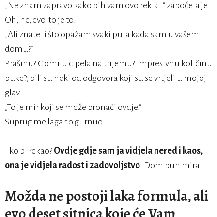
„Ne znam zapravo kako bih vam ovo rekla…“ započela je.
Oh, ne, evo, to je to!
„Ali znate li što opažam svaki puta kada sam u vašem
domu?“
Prašinu? Gomilu cipela na trijemu? Impresivnu količinu
buke?, bili su neki od odgovora koji su se vrtjeli u mojoj
glavi.
„To je mir koji se može pronaći ovdje.“
Suprug me lagano gurnuo.
Tko bi rekao?
Ovdje gdje sam ja vidjela nered i kaos,
ona je vidjela radost i zadovoljstvo
. Dom pun mira.
Možda ne postoji laka formula, ali
evo deset sitnica koje će Vam