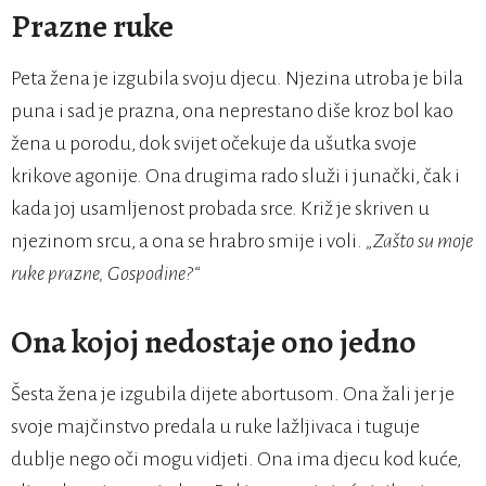
Prazne ruke
Peta žena je izgubila svoju djecu. Njezina utroba je bila
puna i sad je prazna, ona neprestano diše kroz bol kao
žena u porodu, dok svijet očekuje da ušutka svoje
krikove agonije. Ona drugima rado služi i junački, čak i
kada joj usamljenost probada srce. Križ je skriven u
njezinom srcu, a ona se hrabro smije i voli.
„Zašto su moje
ruke prazne, Gospodine?“
Ona kojoj nedostaje ono jedno
Šesta žena je izgubila dijete abortusom. Ona žali jer je
svoje majčinstvo predala u ruke lažljivaca i tuguje
dublje nego oči mogu vidjeti. Ona ima djecu kod kuće,