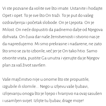
Vi ste pozvane da volite sve što imate. Ustanite i hodajte.
Opet i opet. To je sve što On traži. To je put do vašeg
ozdravljenja i početak slobode. On je Ljepota. On je
Milost. On neće dopustiti da padnemo dalje od Njegova
dohvata. On čuva dar naše ženstvenosti i stvorio nas je
da napredujemo. Mi smo prekrasne i nadarene, ne zato
što smo se za to izborile, već jer je On tako htio. Samo
otvorite vrata, pustite Ga unutra i vjerujte da je Njegov
plan za vaš život savršen.
Vaše majčinstvo nije u onome što ste propustile,
izgubile ili slomile…. Nego u izljevu vaše ljubavi,
izlijevanju onoga što je lijepo i hranjivo na ovaj sasušen
i usamljen svijet. Izlijte tu ljubav, drage moje!