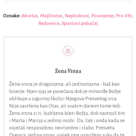
Oznake:
Abortus
,
Majčinstvo
,
Neplodnost
,
Posvojenje
,
Pro-life
,
Redovnice
,
Spontani pobačaj
Žena Vrsna
Žena vrsna je dragocjena, ali jednostavna - baš kao
biserje. Njen sjaj se povećava dok je milosrđe Božje
oblikuje u sigurnoj školjci Njegova Presvetog srca.
Nije savršena kao Otac, ali svakim danom tome teži.
Žena vrsna si ti, ljubljena kćeri Božja, dok nastojiš biti
i Marta i Marija u jednoj osobi. Da, čak i onda kada se
osjećaš nesposobno, nevrijedno i slabo. Presveta
Djevica, jedina vrsna, uvijek ima ispruženu ruku da te