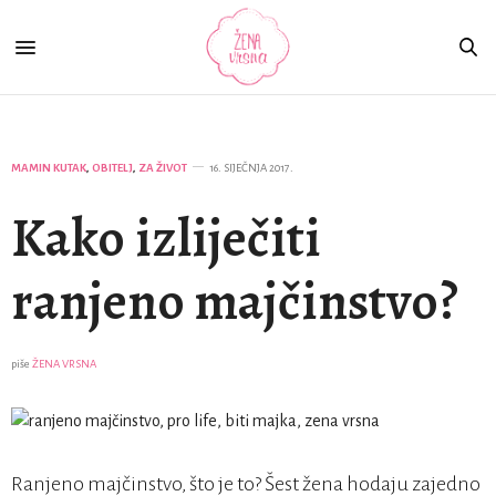
MAMIN KUTAK
,
OBITELJ
,
ZA ŽIVOT
16. SIJEČNJA 2017.
Kako izliječiti
ranjeno majčinstvo?
piše
ŽENA VRSNA
Ranjeno majčinstvo, što je to? Šest žena hodaju zajedno