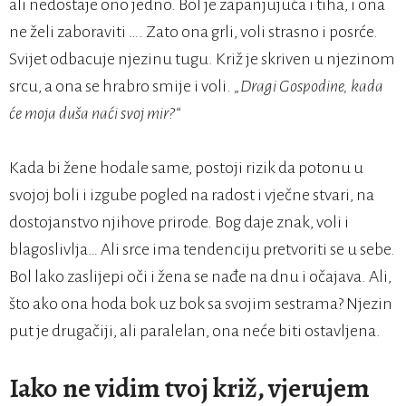
ali nedostaje ono jedno. Bol je zapanjujuća i tiha, i ona
ne želi zaboraviti …. Zato ona grli, voli strasno i posrće.
Svijet odbacuje njezinu tugu. Križ je skriven u njezinom
srcu, a ona se hrabro smije i voli.
„Dragi Gospodine, kada
će moja duša naći svoj mir?“
Kada bi žene hodale same, postoji rizik da potonu u
svojoj boli i izgube pogled na radost i vječne stvari, na
dostojanstvo njihove prirode. Bog daje znak, voli i
blagoslivlja… Ali srce ima tendenciju pretvoriti se u sebe.
Bol lako zaslijepi oči i žena se nađe na dnu i očajava. Ali,
što ako ona hoda bok uz bok sa svojim sestrama? Njezin
put je drugačiji, ali paralelan, ona neće biti ostavljena.
Iako ne vidim tvoj križ, vjerujem