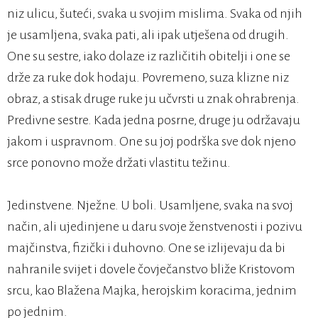
niz ulicu, šuteći, svaka u svojim mislima. Svaka od njih
je usamljena, svaka pati, ali ipak utješena od drugih.
One su sestre, iako dolaze iz različitih obitelji i one se
drže za ruke dok hodaju. Povremeno, suza klizne niz
obraz, a stisak druge ruke ju učvrsti u znak ohrabrenja.
Predivne sestre. Kada jedna posrne, druge ju održavaju
jakom i uspravnom. One su joj podrška sve dok njeno
srce ponovno može držati vlastitu težinu.
Jedinstvene. Nježne. U boli. Usamljene, svaka na svoj
način, ali ujedinjene u daru svoje ženstvenosti i pozivu
majčinstva, fizički i duhovno. One se izlijevaju da bi
nahranile svijet i dovele čovječanstvo bliže Kristovom
srcu, kao Blažena Majka, herojskim koracima, jednim
po jednim.