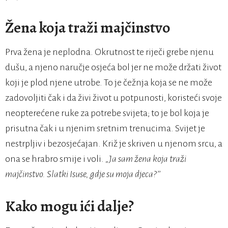
Žena koja traži majčinstvo
Prva žena je neplodna. Okrutnost te riječi grebe njenu
dušu, a njeno naručje osjeća bol jer ne može držati život
koji je plod njene utrobe. To je čežnja koja se ne može
zadovoljiti čak i da živi život u potpunosti, koristeći svoje
neopterećene ruke za potrebe svijeta; to je bol koja je
prisutna čak i u njenim sretnim trenucima. Svijet je
nestrpljiv i bezosjećajan. Križ je skriven u njenom srcu, a
ona se hrabro smije i voli.
„Ja sam žena koja traži
majčinstvo. Slatki Isuse, gdje su moja djeca?’’
Kako mogu ići dalje?