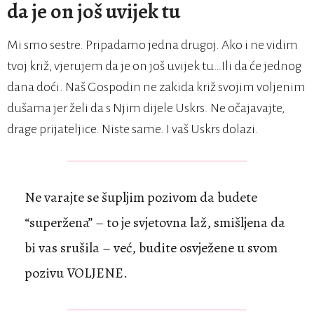
da je on još uvijek tu
Mi smo sestre. Pripadamo jedna drugoj. Ako i ne vidim
tvoj križ, vjerujem da je on još uvijek tu…Ili da će jednog
dana doći. Naš Gospodin ne zakida križ svojim voljenim
dušama jer želi da s Njim dijele Uskrs. Ne očajavajte,
drage prijateljice. Niste same. I vaš Uskrs dolazi.
Ne varajte se šupljim pozivom da budete
“superžena” – to je svjetovna laž, smišljena da
bi vas srušila – već, budite osvježene u svom
pozivu VOLJENE.