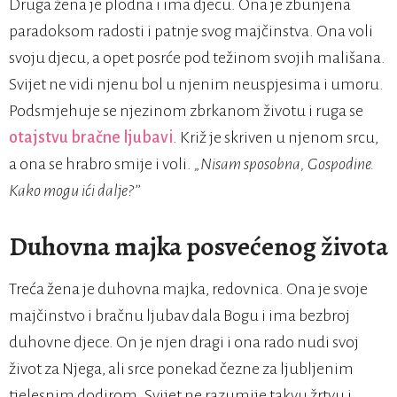
Druga žena je plodna i ima djecu. Ona je zbunjena
paradoksom radosti i patnje svog majčinstva. Ona voli
svoju djecu, a opet posrće pod težinom svojih mališana.
Svijet ne vidi njenu bol u njenim neuspjesima i umoru.
Podsmjehuje se njezinom zbrkanom životu i ruga se
otajstvu bračne ljubavi
. Križ je skriven u njenom srcu,
a ona se hrabro smije i voli.
„Nisam sposobn
a
, Gospodine.
Kako mogu ići dalje?’’
Duhovna majka posvećenog života
Treća žena je duhovna majka, redovnica. Ona je svoje
majčinstvo i bračnu ljubav dala Bogu i ima bezbroj
duhovne djece. On je njen dragi i ona rado nudi svoj
život za Njega, ali srce ponekad čezne za ljubljenim
tjelesnim dodirom. Svijet ne razumije takvu žrtvu i