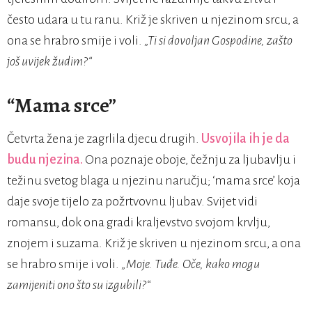
često udara u tu ranu. Križ je skriven u njezinom srcu, a
ona se hrabro smije i voli.
„Ti si dovoljan Gospodine, zašto
još uvijek žudim?“
“Mama srce”
Četvrta žena je zagrlila djecu drugih.
Usvojila ih je da
budu njezina.
Ona poznaje oboje, čežnju za ljubavlju i
težinu svetog blaga u njezinu naručju; ‘mama srce’ koja
daje svoje tijelo za požrtvovnu ljubav. Svijet vidi
romansu, dok ona gradi kraljevstvo svojom krvlju,
znojem i suzama. Križ je skriven u njezinom srcu, a ona
se hrabro smije i voli.
„Moje. Tuđe. Oče, kako mogu
zamijeniti ono što su izgubili?“