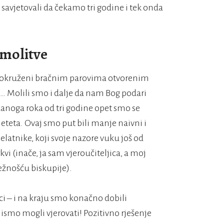
avjetovali da čekamo tri godine i tek onda
 molitve
 smo okruženi bračnim parovima otvorenim
i… Molili smo i dalje da nam Bog podari
adanoga roka od tri godine opet smo se
teta. Ovaj smo put bili manje naivni i
elatnike, koji svoje nazore vuku još od
i (inače, ja sam vjeroučiteljica, a moj
ežnošću biskupije).
ci – i na kraju smo konačno dobili
 nismo mogli vjerovati! Pozitivno rješenje