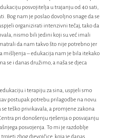
ukaciju posvojitelja u trajanju od 40 sati,
žati. Bog nam je poslao dovoljno snage da se
spjeli organizirati intenzivni tečaj, tako da
vala, nismo bili jedini koji su već imali
smatrali da nam takvo što nije potrebno jer
ga mišljenja – edukacija nam je bila itekako
a se i danas družimo, a naša se djeca
ukaciju i terapiju za sina, uspjeli smo
takav postupak potrebu prilagodbe na novu
ca se teško privikavala, a promjene zakona
entra pri donošenju rješenja o posvajanju
rašnjega posvojenja. To mi je razdoblje
 trpjeti zbog djevojčice, koja je danas