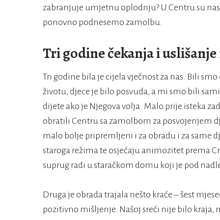
zabranjuje umjetnu oplodnju? U Centru su nas s
ponovno podnesemo zamolbu.
Tri godine čekanja i uslišanje
Tri godine bila je cijela vječnost za nas. Bili
životu, djece je bilo posvuda, a mi smo bili sam
dijete ako je Njegova volja. Malo prije isteka z
obratili Centru sa zamolbom za posvojenjem dje
malo bolje pripremljeni i za obradu i za same dj
staroga režima te osjećaju animozitet prema Crkv
suprug radi u staračkom domu koji je pod nadl
Druga je obrada trajala nešto kraće – šest mjese
pozitivno mišljenje. Našoj sreći nije bilo kraja,