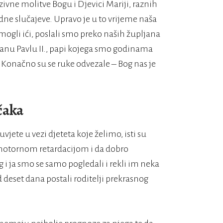
zivne molitve Bogu i Djevici Mariji, raznih
adne slučajeve. Upravo je u to vrijeme naša
mogli ići, poslali smo preko naših župljana
Ivanu Pavlu II., papi kojega smo godinama
. Konačno su se ruke odvezale – Bog nas je
čaka
vjete u vezi djeteta koje želimo, isti su
motornom retardacijom i da dobro
i ja smo se samo pogledali i rekli im neka
deset dana postali roditelji prekrasnog