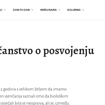
LJ
DAN PO DAN
MEĐU NAMA
KOLUMNA
anstvo o posvojenju
e 12 godina s velikom željom da imamo
on vjenčanja saznali smo da biološkim
ećali bila je neopisiva, ali je, između