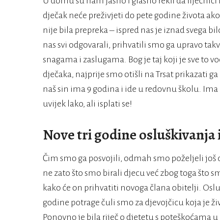
U domu su nam jasno i glasno rekli da liječnic
dječak neće preživjeti do pete godine života a
nije bila prepreka – ispred nas je iznad svega bi
nas svi odgovarali, prihvatili smo ga upravo takv
snagama i zaslugama. Bog je taj koji je sve to 
dječaka, najprije smo otišli na Trsat prikazati 
naš sin ima 9 godina i ide u redovnu školu. Ima au
uvijek lako, ali isplati se!
Nove tri godine osluškivanja 
Čim smo ga posvojili, odmah smo poželjeli još d
ne zato što smo birali djecu već zbog toga što s
kako će on prihvatiti novoga člana obitelji. Osluš
godine potrage čuli smo za djevojčicu koja je živ
Ponovno je bila riječ o djetetu s poteškoćama u 