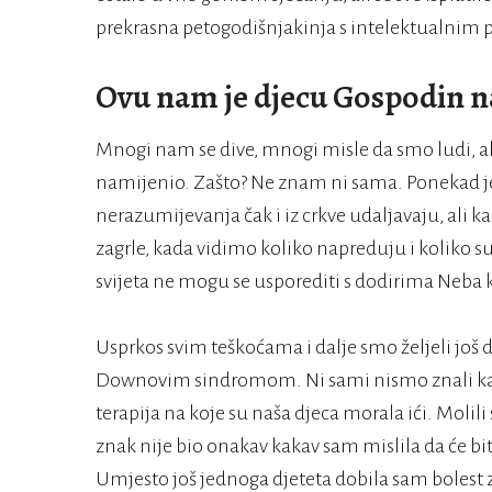
prekrasna petogodišnjakinja s intelektualnim 
Ovu nam je djecu Gospodin n
Mnogi nam se dive, mnogi misle da smo ludi, a
namijenio. Zašto? Ne znam ni sama. Ponekad je
nerazumijevanja čak i iz crkve udaljavaju, ali 
zagrle, kada vidimo koliko napreduju i koliko su 
svijeta ne mogu se usporediti s dodirima Neba
Usprkos svim teškoćama i dalje smo željeli još d
Downovim sindromom. Ni sami nismo znali kak
terapija na koje su naša djeca morala ići. Moli
znak nije bio onakav kakav sam mislila da će biti
Umjesto još jednoga djeteta dobila sam bolest