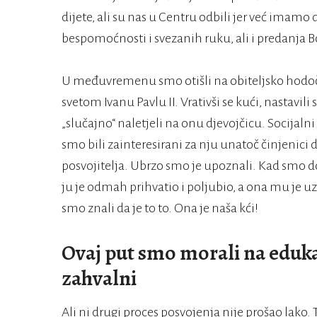
dijete, ali su nas u Centru odbili jer već imamo 
bespomoćnosti i svezanih ruku, ali i predanja Bo
U međuvremenu smo otišli na obiteljsko hodočašće
svetom Ivanu Pavlu II. Vrativši se kući, nastavi
„slučajno“ naletjeli na onu djevojčicu. Socijalni
smo bili zainteresirani za nju unatoč činjenici 
posvojitelja. Ubrzo smo je upoznali. Kad smo došl
ju je odmah prihvatio i poljubio, a ona mu je uz
smo znali da je to to. Ona je naša kći!
Ovaj put smo morali na eduka
zahvalni
Ali ni drugi proces posvojenja nije prošao lako.