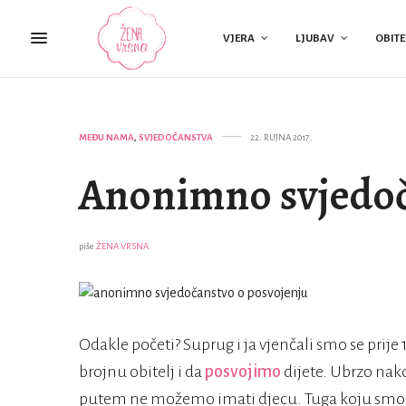
VJERA
LJUBAV
OBITE
MEĐU NAMA
,
SVJEDOČANSTVA
22. RUJNA 2017.
Anonimno svjedoč
piše
ŽENA VRSNA
Odakle početi? Suprug i ja vjenčali smo se prij
brojnu obitelj i da
posvojimo
dijete. Ubrzo nak
putem ne možemo imati djecu. Tuga koju smo osj