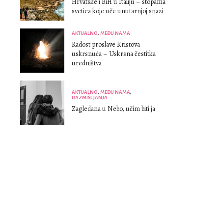
Hrvatske i BiH u Italiju – stopama
svetica koje uče unutarnjoj snazi
AKTUALNO
,
MEĐU NAMA
Radost proslave Kristova
uskrsnuća – Uskrsna čestitka
uredništva
AKTUALNO
,
MEĐU NAMA
,
RAZMIŠLJANJA
Zagledana u Nebo, učim biti ja