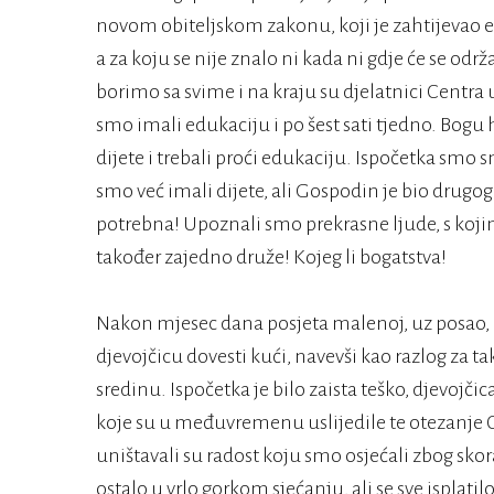
novom obiteljskom zakonu, koji je zahtijevao ed
a za koju se nije znalo ni kada ni gdje će se odr
borimo sa svime i na kraju su djelatnici Centra u
smo imali edukaciju i po šest sati tjedno. Bogu h
dijete i trebali proći edukaciju. Ispočetka smo 
smo već imali dijete, ali Gospodin je bio drugo
potrebna! Upoznali smo prekrasne ljude, s kojim
također zajedno druže! Kojeg li bogatstva!
Nakon mjesec dana posjeta malenoj, uz posao, ed
djevojčicu dovesti kući, navevši kao razlog za 
sredinu. Ispočetka je bilo zaista teško, djevojči
koje su u međuvremenu uslijedile te otezanje C
uništavali su radost koju smo osjećali zbog sko
ostalo u vrlo gorkom sjećanju, ali se sve isplatilo