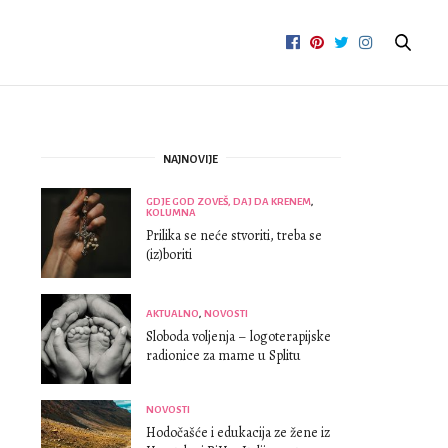
NAJNOVIJE
GDJE GOD ZOVEŠ, DAJ DA KRENEM
,
KOLUMNA
Prilika se neće stvoriti, treba se
(iz)boriti
AKTUALNO
,
NOVOSTI
Sloboda voljenja – logoterapijske
radionice za mame u Splitu
NOVOSTI
Hodočašće i edukacija ze žene iz