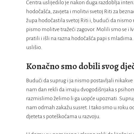
Centra uslijedilo je nakon duga razdoblja inten
hodočašća, zavjeta i molitvi svetoj Riti za bezn
župa hodočastila svetoj Riti i, budući da nismo 
pismo molitve tražeći zagovor. Molili smo se i 
pratili i išli na razna hodočašća papi s mladima
uslišio.
Konačno smo dobili svog dje
Budući da suprug i ja nismo postavljali nikakve u
nam dan rekli da imaju dvogodišnjaka s psiho
razmislimo želimo li ga uopće upoznati. Suprug 
nam odmah zakažu susret. I tako smo u roku od 
djeteta s poteškoćama u razvoju.