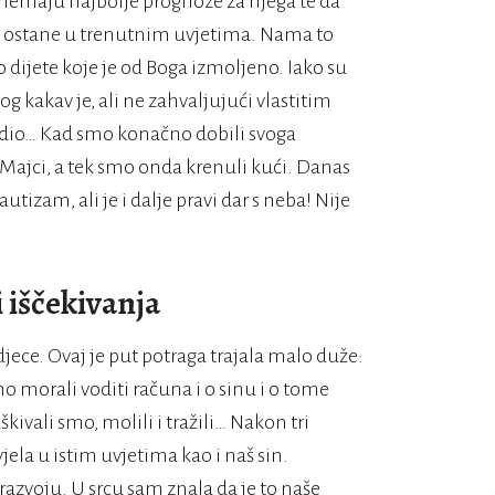
i nemaju najbolje prognoze za njega te da
ko ostane u trenutnim uvjetima. Nama to
lo dijete koje je od Boga izmoljeno. Iako su
og kakav je, ali ne zahvaljujući vlastitim
vodio… Kad smo konačno dobili svoga
ga Majci, a tek smo onda krenuli kući. Danas
tizam, ali je i dalje pravi dar s neba! Nije
i iščekivanja
jece. Ovaj je put potraga trajala malo duže:
mo morali voditi računa i o sinu i o tome
kivali smo, molili i tražili… Nakon tri
jela u istim uvjetima kao i naš sin.
razvoju. U srcu sam znala da je to naše