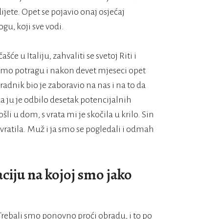
dijete. Opet se pojavio onaj osjećaj
gu, koji sve vodi.
 u Italiju, zahvaliti se svetoj Riti i
li smo potragu i nakon devet mjeseci opet
 radnik bio je zaboravio na nas i na to da
da ju je odbilo desetak potencijalnih
i u dom, s vrata mi je skočila u krilo. Sin
vratila. Muž i ja smo se pogledali i odmah
ciju na kojoj smo jako
 Trebali smo ponovno proći obradu, i to po