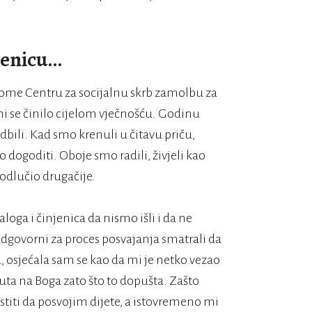
jenicu…
nome Centru za socijalnu skrb zamolbu za
mi se činilo cijelom vječnošću. Godinu
bili. Kad smo krenuli u čitavu priču,
o dogoditi. Oboje smo radili, živjeli kao
odlučio drugačije.
oga i činjenica da nismo išli i da ne
dgovorni za proces posvajanja smatrali da
a, osjećala sam se kao da mi je netko vezao
uta na Boga zato što to dopušta. Zašto
stiti da posvojim dijete, a istovremeno mi