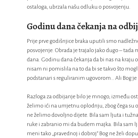
ostaloga, ubrzala našu odluku o posvojenju.
Godinu dana čekanja na odbi
Prije prve godišnjice braka uputili smo nadlež
posvojenje. Obrada je trajalo jako dugo – tada 
dana. Godinu dana čekanja da bi nas na kraju od
nisam ni pomislila na to da bi se takvo što mogl
podstanari s reguliranim ugovorom… Ali Bog je 
Razloga za odbijanje bilo je mnogo, između ostal
želimo ići na umjetnu oplodnju, zbog čega su o
ne želimo dovoljno dijete. Bila sam ljuta i tužn
ruke i zabranio mi da budem majka. Bila sam lj
meni tako „pravednoj i dobroj“ Bog ne želi dopu