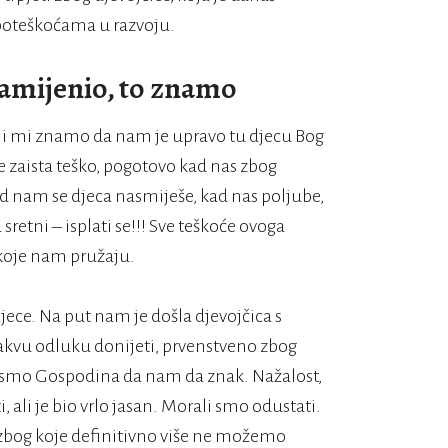
poteškoćama u razvoju.
amijenio, to znamo
li mi znamo da nam je upravo tu djecu Bog
 zaista teško, pogotovo kad nas zbog
kad nam se djeca nasmiješe, kad nas poljube,
sretni – isplati se!!! Sve teškoće ovoga
 koje nam pružaju.
jece. Na put nam je došla djevojčica s
vu odluku donijeti, prvenstveno zbog
li smo Gospodina da nam da znak. Nažalost,
, ali je bio vrlo jasan. Morali smo odustati.
 zbog koje definitivno više ne možemo