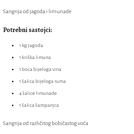
Sangrija od jagoda i limunade
Potrebni sastojci:
1 kg jagoda
1 kriška limuna
1 boca bijeloga vina
1 šalica bijeloga ruma
4 šalice limunade
1 šalica šampanjca
Sangrija od različitog bobičastog voća