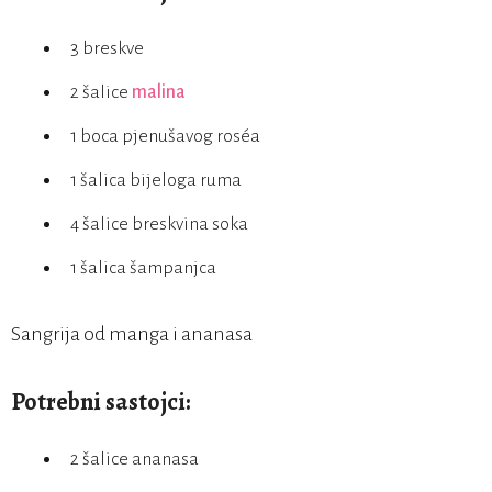
3 breskve
2 šalice
malina
1 boca pjenušavog roséa
1 šalica bijeloga ruma
4 šalice breskvina soka
1 šalica šampanjca
Sangrija od manga i ananasa
Potrebni sastojci:
2 šalice ananasa