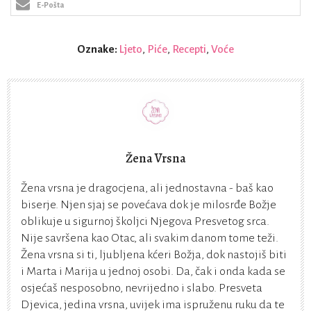
E-Pošta
Oznake:
Ljeto
,
Piće
,
Recepti
,
Voće
Žena Vrsna
Žena vrsna je dragocjena, ali jednostavna - baš kao
biserje. Njen sjaj se povećava dok je milosrđe Božje
oblikuje u sigurnoj školjci Njegova Presvetog srca.
Nije savršena kao Otac, ali svakim danom tome teži.
Žena vrsna si ti, ljubljena kćeri Božja, dok nastojiš biti
i Marta i Marija u jednoj osobi. Da, čak i onda kada se
osjećaš nesposobno, nevrijedno i slabo. Presveta
Djevica, jedina vrsna, uvijek ima ispruženu ruku da te