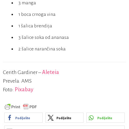
3 manga
1 boca crnoga vina
1 šalica brendija
3 šalice soka od ananasa
2 šalice narančina soka
Cerith Gardiner –
Aleteia
Prevela: AMS
Foto:
Pixabay
Podijelite
Podijelite
Podijelite