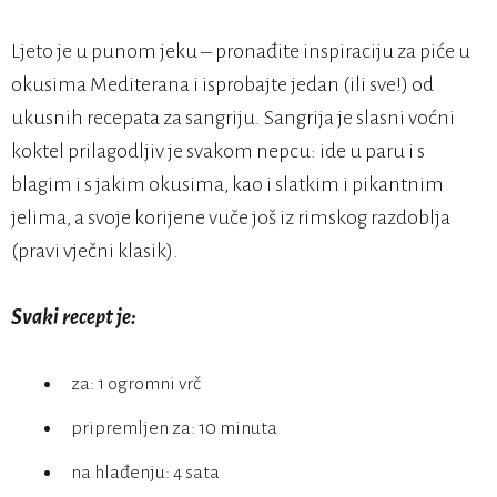
Ljeto je u punom jeku – pronađite inspiraciju za piće u
okusima Mediterana i isprobajte jedan (ili sve!) od
ukusnih recepata za sangriju. Sangrija je slasni voćni
koktel prilagodljiv je svakom nepcu: ide u paru i s
blagim i s jakim okusima, kao i slatkim i pikantnim
jelima, a svoje korijene vuče još iz rimskog razdoblja
(pravi vječni klasik).
Svaki recept je:
za: 1 ogromni vrč
pripremljen za: 10 minuta
na hlađenju: 4 sata