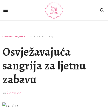
DAN PO DAN
,
RECEPTI
18. KOLOVOZA 2017.
Osvježavajuća
sangrija za ljetnu
zabavu
piše
ŽENA VRSNA