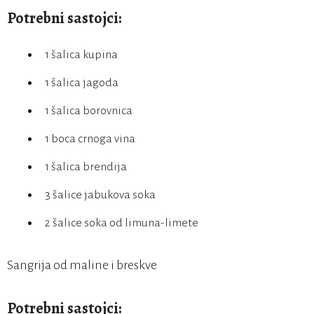
Potrebni sastojci:
1 šalica kupina
1 šalica jagoda
1 šalica borovnica
1 boca crnoga vina
1 šalica brendija
3 šalice jabukova soka
2 šalice soka od limuna-limete
Sangrija od maline i breskve
Potrebni sastojci: