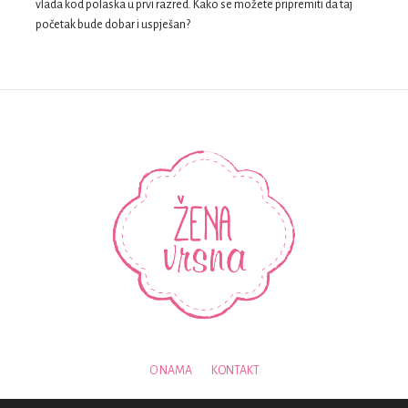
vlada kod polaska u prvi razred. Kako se možete pripremiti da taj
početak bude dobar i uspješan?
O NAMA
KONTAKT