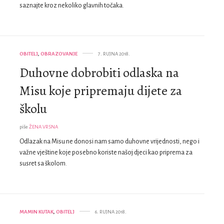
saznajte kroz nekoliko glavnih točaka.
OBITELJ
,
OBRAZOVANJE
7. RUJNA 2018.
Duhovne dobrobiti odlaska na
Misu koje pripremaju dijete za
školu
piše
ŽENA VRSNA
Odlazak na Misu ne donosi nam samo duhovne vrijednosti, nego i
važne vještine koje posebno koriste našoj djeci kao priprema za
susret sa školom.
MAMIN KUTAK
,
OBITELJ
6. RUJNA 2018.