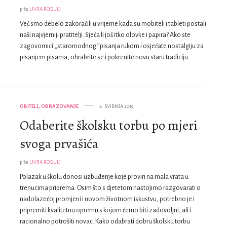
piše
LIVIJA ROGULJ
Već smo debelo zakoračili u vrijeme kada su mobiteli i tableti postali
naši najvjerniji pratitelji. Sjeća li još itko olovke i papira? Ako ste
zagovornici „staromodnog“ pisanja rukom i osjećate nostalgiju za
pisanjem pisama, ohrabrite se i pokrenite novu staru tradiciju.
OBITELJ
,
OBRAZOVANJE
2. SVIBNJA 2019.
Odaberite školsku torbu po mjeri
svoga prvašića
piše
LIVIJA ROGULJ
Polazak u školu donosi uzbuđenje koje proviri na mala vrata u
trenucima priprema. Osim što s djetetom nastojimo razgovarati o
nadolazećoj promjeni i novom životnom iskustvu, potrebno je i
pripremiti kvalitetnu opremu s kojom ćemo biti zadovoljni, ali i
racionalno potrošiti novac. Kako odabrati dobru školsku torbu