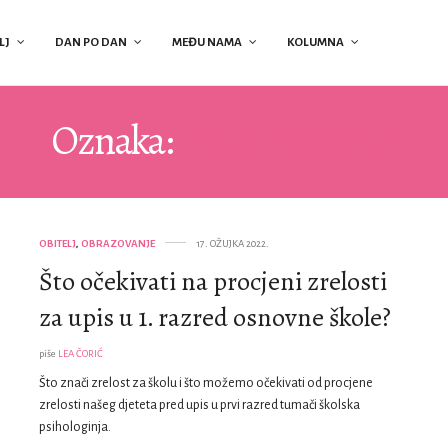
LJ
DAN PO DAN
MEĐU NAMA
KOLUMNA
Oznaka:
PRVI RAZRED
OBITELJ
,
OBRAZOVANJE
17. OŽUJKA 2022.
Što očekivati na procjeni zrelosti
za upis u 1. razred osnovne škole?
piše
LEA ČORIĆ
Što znači zrelost za školu i što možemo očekivati od procjene
zrelosti našeg djeteta pred upis u prvi razred tumači školska
psihologinja.