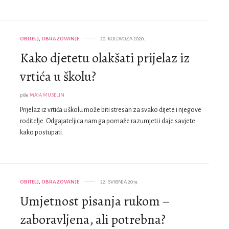
OBITELJ
,
OBRAZOVANJE
20. KOLOVOZA 2020.
Kako djetetu olakšati prijelaz iz
vrtića u školu?
piše
MAJA MUSELIN
Prijelaz iz vrtića u školu može biti stresan za svako dijete i njegove
roditelje. Odgajateljica nam ga pomaže razumjeti i daje savjete
kako postupati.
OBITELJ
,
OBRAZOVANJE
22. SVIBNJA 2019.
Umjetnost pisanja rukom –
zaboravljena, ali potrebna?