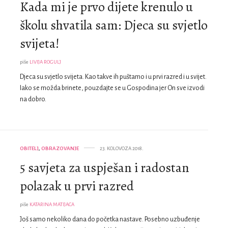
Kada mi je prvo dijete krenulo u
školu shvatila sam: Djeca su svjetlo
svijeta!
piše
LIVIJA ROGULJ
Djeca su svjetlo svijeta. Kao takve ih puštamo i u prvi razred i u svijet.
Iako se možda brinete, pouzdajte se u Gospodina jer On sve izvodi
na dobro.
OBITELJ
,
OBRAZOVANJE
23. KOLOVOZA 2018.
5 savjeta za uspješan i radostan
polazak u prvi razred
piše
KATARINA MATIJACA
Još samo nekoliko dana do početka nastave. Posebno uzbuđenje