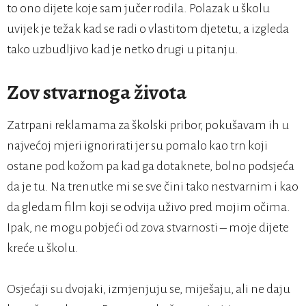
to ono dijete koje sam jučer rodila. Polazak u školu
uvijek je težak kad se radi o vlastitom djetetu, a izgleda
tako uzbudljivo kad je netko drugi u pitanju.
Zov stvarnoga života
Zatrpani reklamama za školski pribor, pokušavam ih u
najvećoj mjeri ignorirati jer su pomalo kao trn koji
ostane pod kožom pa kad ga dotaknete, bolno podsjeća
da je tu. Na trenutke mi se sve čini tako nestvarnim i kao
da gledam film koji se odvija uživo pred mojim očima.
Ipak, ne mogu pobjeći od zova stvarnosti – moje dijete
kreće u školu.
Osjećaji su dvojaki, izmjenjuju se, miješaju, ali ne daju