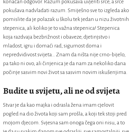
konačan odgovor. Razum pokušava uvjeriti srce, a srce
pokušava nadvladati razum. Smiješno sve to izgleda ako
pomislite da je polazak u školu tek jedan u nizu životnih
stepenica, ali koliko je to važna stepenica! Stepenica
koja razdvaja bezbrižnost i obaveze, djetinjstvo i
mladost, igru i domaći rad, sigurnost doma i
nepredvidivost svijeta… Znam da ništa nije crno-bijelo,
pa tako ni ovo, ali činjenica je da nam za nekoliko dana
počinje sasvim novi život sa sasvim novim iskušenjima.
Budite u svijetu, ali ne od svijeta
Stvar je da kao majka i odrasla žena imam cjelovit
pogled na dio života koji sam prošla, a koji tek stoji pred
mojom djecom. Svjesna sam onoga čega oni nisu, a to
je da su svakim danom sve odrasliji, sve samostalniji, sve