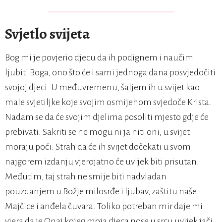
Svjetlo svijeta
Bog mi je povjerio djecu da ih podignem i naučim
ljubiti Boga, ono što će i sami jednoga dana posvjedočiti
svojoj djeci. U međuvremenu, šaljem ih u svijet kao
male svjetiljke koje svojim osmijehom svjedoče Krista.
Nadam se da će svojim djelima posoliti mjesto gdje će
prebivati. Sakriti se ne mogu ni ja niti oni, u svijet
moraju poći. Strah da će ih svijet dočekati u svom
najgorem izdanju vjerojatno će uvijek biti prisutan.
Međutim, taj strah ne smije biti nadvladan
pouzdanjem u Božje milosrđe i ljubav, zaštitu naše
Majčice i anđela čuvara. Toliko potreban mir daje mi
vjera da je Onaj kojeg moja djeca nose u srcu uvijek jači