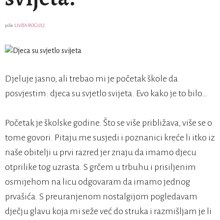
piše
LIVIJA ROGULJ
Djeluje jasno, ali trebao mi je početak škole da
posvjestim: djeca su svjetlo svijeta. Evo kako je to bilo…
Početak je školske godine. Što se više približava, više se o
tome govori. Pitaju me susjedi i poznanici kreće li itko iz
naše obitelji u prvi razred jer znaju da imamo djecu
otprilike tog uzrasta. S grčem u trbuhu i prisiljenim
osmijehom na licu odgovaram da imamo jednog
prvašića. S preuranjenom nostalgijom pogledavam
dječju glavu koja mi seže već do struka i razmišljam je li