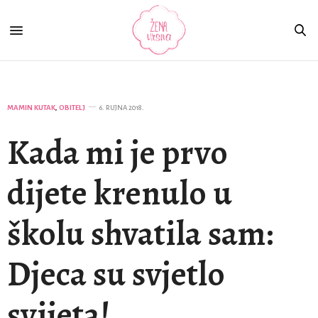
MAMIN KUTAK
,
OBITELJ
6. RUJNA 2018.
Kada mi je prvo
dijete krenulo u
školu shvatila sam:
Djeca su svjetlo
svijeta!