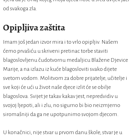
od svakoga zla.
Opipljiva zaštita
Imam još jedan izvor mira i to vrlo opipljiv. Našem
ćemo prvašiću u skriveni pretinac torbe staviti
blagoslovljenu čudotvornu medaljicu Blažene Djevice
Marije, a na izlazu iz kuće blagosloviti svako dijete
svetom vodom. Molitvom za dobre prijatelje, učitelje i
sve koji će ući u život naše djece izlit će se obilje
blagoslova. Svijet je takav kakav jest, nepredvidiv u
svojoj ljepoti, ali i zlu, no sigurno bi bio neizmjerno
siromašniji da ga ne upotpunimo svojom djecom.
U konačnici, nije stvar u prvom danu škole, stvar je u