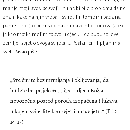
manje moji, sve više svoji. I tu ne bi bilo problema da ne
znam kako na njih vreba – svijet. Pri tome mi pada na
pamet ono što bi Isus od nas zapravo htio i ono za što se
ja kao majka molim za svoju djecu – da budu sol ove
zemlje i svjetlo ovoga svijeta. U Poslanici Filipljanima
sveti Pavao piše:
„Sve činite bez mrmljanja i oklijevanja, da
budete besprijekorni i čisti, djeca Božja
neporočna posred poroda izopačena i lukava
u kojem svijetlite kao svjetlila u svijetu.“ (Fil 2,
14-15)