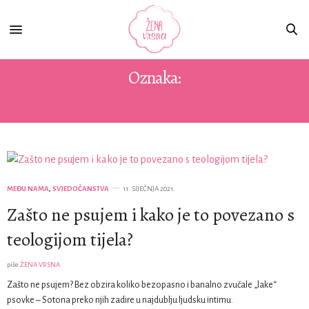
Oznaka:
PSOVKA
MEĐU NAMA
,
SVJEDOČANSTVA
11. SIJEČNJA 2021.
Zašto ne psujem i kako je to povezano s
teologijom tijela?
piše
ŽENA VRSNA
Zašto ne psujem? Bez obzira koliko bezopasno i banalno zvučale „lake“
psovke – Sotona preko njih zadire u najdublju ljudsku intimu.