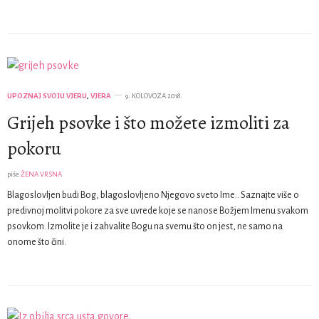
UPOZNAJ SVOJU VJERU
,
VJERA
9. KOLOVOZA 2018.
Grijeh psovke i što možete izmoliti za
pokoru
piše
ŽENA VRSNA
Blagoslovljen budi Bog, blagoslovljeno Njegovo sveto Ime.. Saznajte više o
predivnoj molitvi pokore za sve uvrede koje se nanose Božjem Imenu svakom
psovkom. Izmolite je i zahvalite Bogu na svemu što on jest, ne samo na
onome što čini.