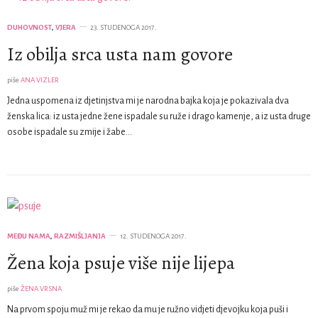
DUHOVNOST
,
VJERA
23. STUDENOGA 2017.
Iz obilja srca usta nam govore
piše
ANA VIZLER
Jedna uspomena iz djetinjstva mi je narodna bajka koja je pokazivala dva
ženska lica: iz usta jedne žene ispadale su ruže i drago kamenje, a iz usta druge
osobe ispadale su zmije i žabe…
MEĐU NAMA
,
RAZMIŠLJANJA
12. STUDENOGA 2017.
Žena koja psuje više nije lijepa
piše
ŽENA VRSNA
Na prvom spoju muž mi je rekao da mu je ružno vidjeti djevojku koja puši i