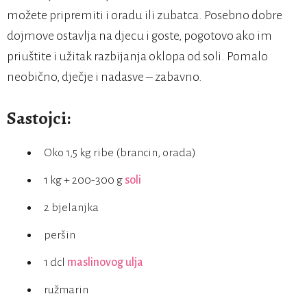
možete pripremiti i oradu ili zubatca. Posebno dobre
dojmove ostavlja na djecu i goste, pogotovo ako im
priuštite i užitak razbijanja oklopa od soli. Pomalo
neobično, dječje i nadasve – zabavno.
Sastojci:
Oko 1,5 kg ribe (brancin, orada)
1 kg + 200-300 g
soli
2 bjelanjka
peršin
1 dcl
maslinovog ulja
ružmarin