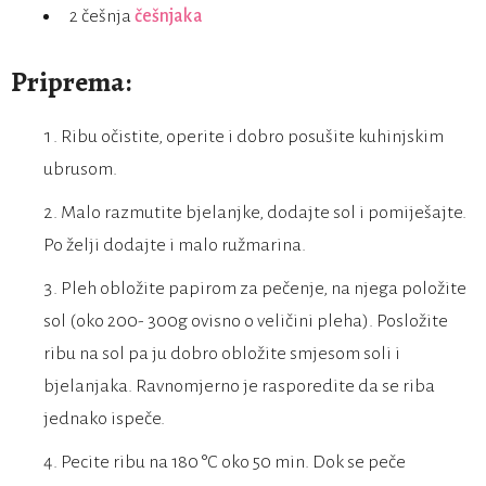
2 češnja
češnjaka
Priprema:
Ribu očistite, operite i dobro posušite kuhinjskim
ubrusom.
Malo razmutite bjelanjke, dodajte sol i pomiješajte.
Po želji dodajte i malo ružmarina.
Pleh obložite papirom za pečenje, na njega položite
sol (oko 200- 300g ovisno o veličini pleha). Posložite
ribu na sol pa ju dobro obložite smjesom soli i
bjelanjaka. Ravnomjerno je rasporedite da se riba
jednako ispeče.
Pecite ribu na 180 °C oko 50 min. Dok se peče