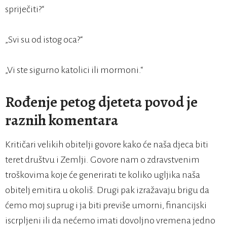
spriječiti?“
„Svi su od istog oca?“
„Vi ste sigurno katolici ili mormoni.“
Rođenje petog djeteta povod je
raznih komentara
Kritičari velikih obitelji govore kako će naša djeca biti
teret društvu i Zemlji. Govore nam o zdravstvenim
troškovima koje će generirati te koliko ugljika naša
obitelj emitira u okoliš. Drugi pak izražavaju brigu da
ćemo moj suprug i ja biti previše umorni, financijski
iscrpljeni ili da nećemo imati dovoljno vremena jedno