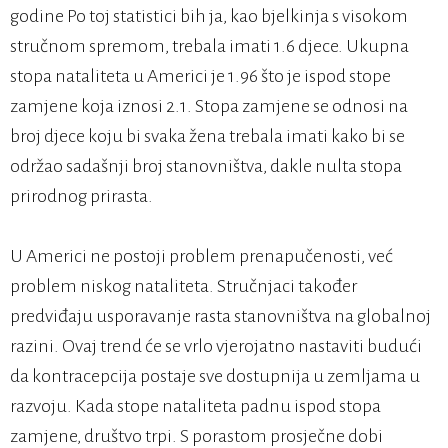
godine Po toj statistici bih ja, kao bjelkinja s visokom
stručnom spremom, trebala imati 1.6 djece. Ukupna
stopa nataliteta u Americi je 1.96 što je ispod stope
zamjene koja iznosi 2.1. Stopa zamjene se odnosi na
broj djece koju bi svaka žena trebala imati kako bi se
održao sadašnji broj stanovništva, dakle nulta stopa
prirodnog prirasta.
U Americi ne postoji problem prenapučenosti, već
problem niskog nataliteta. Stručnjaci također
predviđaju usporavanje rasta stanovništva na globalnoj
razini. Ovaj trend će se vrlo vjerojatno nastaviti budući
da kontracepcija postaje sve dostupnija u zemljama u
razvoju. Kada stope nataliteta padnu ispod stopa
zamjene, društvo trpi. S porastom prosječne dobi