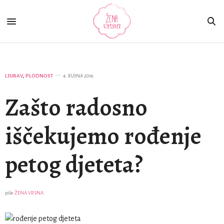
LJUBAV
,
PLODNOST
4. RUJNA 2016.
Zašto radosno
iščekujemo rođenje
petog djeteta?
piše
ŽENA VRSNA