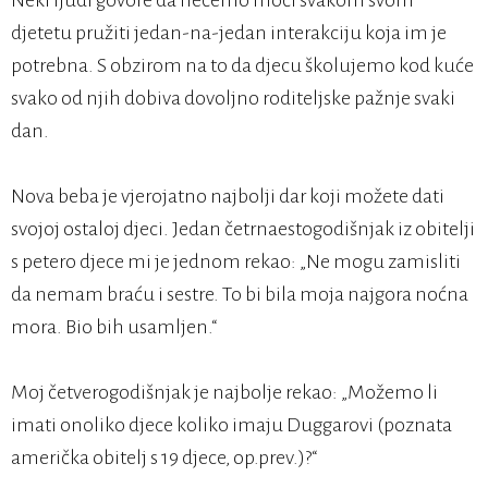
Neki ljudi govore da nećemo moći svakom svom
djetetu pružiti jedan-na-jedan interakciju koja im je
potrebna. S obzirom na to da djecu školujemo kod kuće
svako od njih dobiva dovoljno roditeljske pažnje svaki
dan.
Nova beba je vjerojatno najbolji dar koji možete dati
svojoj ostaloj djeci. Jedan četrnaestogodišnjak iz obitelji
s petero djece mi je jednom rekao: „Ne mogu zamisliti
da nemam braću i sestre. To bi bila moja najgora noćna
mora. Bio bih usamljen.“
Moj četverogodišnjak je najbolje rekao: „Možemo li
imati onoliko djece koliko imaju Duggarovi (poznata
američka obitelj s 19 djece, op.prev.)?“