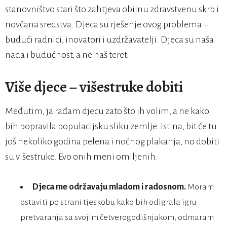
stanovništvo stari što zahtjeva obilnu zdravstvenu skrb i
novčana sredstva. Djeca su rješenje ovog problema –
budući radnici, inovatori i uzdržavatelji. Djeca su naša
nada i budućnost, a ne naš teret.
Više djece – višestruke dobiti
Međutim, ja rađam djecu zato što ih volim, a ne kako
bih popravila populacijsku sliku zemlje. Istina, bit će tu
još nekoliko godina pelena i noćnog plakanja, no dobiti
su višestruke. Evo onih meni omiljenih:
Djeca me održavaju mladom i radosnom.
Moram
ostaviti po strani tjeskobu kako bih odigrala igru
pretvaranja sa svojim četverogodišnjakom, odmaram