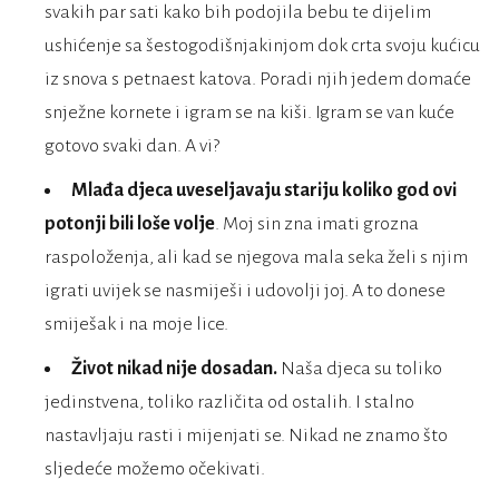
svakih par sati kako bih podojila bebu te dijelim
ushićenje sa šestogodišnjakinjom dok crta svoju kućicu
iz snova s petnaest katova. Poradi njih jedem domaće
snježne kornete i igram se na kiši. Igram se van kuće
gotovo svaki dan. A vi?
Mlađa djeca uveseljavaju stariju koliko god ovi
potonji bili loše volje
. Moj sin zna imati grozna
raspoloženja, ali kad se njegova mala seka želi s njim
igrati uvijek se nasmiješi i udovolji joj. A to donese
smiješak i na moje lice.
Život nikad nije dosadan.
Naša djeca su toliko
jedinstvena, toliko različita od ostalih. I stalno
nastavljaju rasti i mijenjati se. Nikad ne znamo što
sljedeće možemo očekivati.