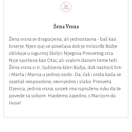
Žena Vrsna
Žena vrsna je dragocjena, ali jednostavna - baš kao
biserje. Njen sjaj se povećava dok je milosrđe Božje
oblikuje u sigurnoj školjci Njegova Presvetog srca.
Nije savršena kao Otac, ali svakim danom tome teži.
Žena vrsna si ti, ljubljena kćeri Božja, dok nastojiš biti
i Marta i Marija u jednoj osobi. Da, čak i onda kada se
osjećaš nesposobno, nevrijedno i slabo. Presveta
Djevica, jedina vrsna, uvijek ima ispruženu ruku da te
povede sa sobom. Hajdemo zajedno, s Marijom do
Isusa!