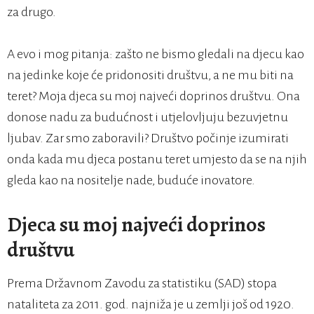
za drugo.
A evo i mog pitanja: zašto ne bismo gledali na djecu kao
na jedinke koje će pridonositi društvu, a ne mu biti na
teret? Moja djeca su moj najveći doprinos društvu. Ona
donose nadu za budućnost i utjelovljuju bezuvjetnu
ljubav. Zar smo zaboravili? Društvo počinje izumirati
onda kada mu djeca postanu teret umjesto da se na njih
gleda kao na nositelje nade, buduće inovatore.
Djeca su moj najveći doprinos
društvu
Prema Državnom Zavodu za statistiku (SAD) stopa
nataliteta za 2011. god. najniža je u zemlji još od 1920.