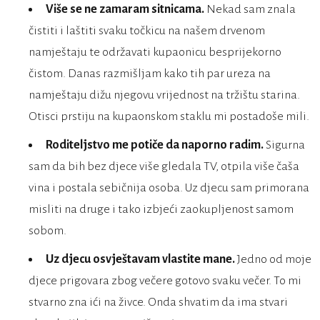
Više se ne zamaram sitnicama.
Nekad sam znala
čistiti i laštiti svaku točkicu na našem drvenom
namještaju te održavati kupaonicu besprijekorno
čistom. Danas razmišljam kako tih par ureza na
namještaju dižu njegovu vrijednost na tržištu starina.
Otisci prstiju na kupaonskom staklu mi postadoše mili.
Roditeljstvo me potiče da naporno radim.
Sigurna
sam da bih bez djece više gledala TV, otpila više čaša
vina i postala sebičnija osoba. Uz djecu sam primorana
misliti na druge i tako izbjeći zaokupljenost samom
sobom.
Uz djecu osvještavam vlastite mane.
Jedno od moje
djece prigovara zbog večere gotovo svaku večer. To mi
stvarno zna ići na živce. Onda shvatim da ima stvari