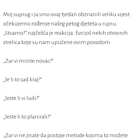
Moj suprug i ja smo ovaj tjedan obznanili veliku vijest:
očekujemo rođenje našeg petog djeteta u rujnu.
„Stvarno?“ najčešća je reakcija. Evo još nekih otrovnih
strelica koje su nam upućene ovim povodom:
„Zar vi mrzite novac?“
„Je li to sad kraj?“
„Jeste li vi ludi?“
„Jeste li to planirali?“
„Zar vi ne znate da postoje metode kojima to možete