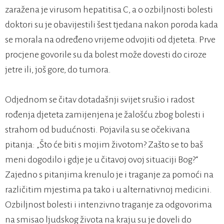
zaražena je virusom hepatitisa C, a o ozbiljnosti bolesti
doktori su je obavijestili šest tjedana nakon poroda kada
se morala na određeno vrijeme odvojiti od djeteta. Prve
procjene govorile su da bolest može dovesti do ciroze
jetre ili, još gore, do tumora.
Odjednom se čitav dotadašnji svijet srušio i radost
rođenja djeteta zamijenjena je žalošću zbog bolesti i
strahom od budućnosti. Pojavila su se očekivana
pitanja: „Što će biti s mojim životom? Zašto se to baš
meni dogodilo i gdje je u čitavoj ovoj situaciji Bog?“
Zajedno s pitanjima krenulo je i traganje za pomoći na
različitim mjestima pa tako i u alternativnoj medicini.
Ozbiljnost bolesti i intenzivno traganje za odgovorima
na smisao ljudskog života na kraju su je doveli do