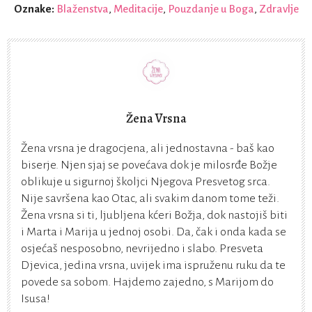
Oznake:
Blaženstva
,
Meditacije
,
Pouzdanje u Boga
,
Zdravlje
Žena Vrsna
Žena vrsna je dragocjena, ali jednostavna - baš kao
biserje. Njen sjaj se povećava dok je milosrđe Božje
oblikuje u sigurnoj školjci Njegova Presvetog srca.
Nije savršena kao Otac, ali svakim danom tome teži.
Žena vrsna si ti, ljubljena kćeri Božja, dok nastojiš biti
i Marta i Marija u jednoj osobi. Da, čak i onda kada se
osjećaš nesposobno, nevrijedno i slabo. Presveta
Djevica, jedina vrsna, uvijek ima ispruženu ruku da te
povede sa sobom. Hajdemo zajedno, s Marijom do
Isusa!