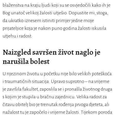
blaženstva na kraju ljudi koji su se osvjedočili kako ih je
Bog unatoč velikoj žalosti utješio. Dopustite mi, stoga,
da ukratko iznesem istiniti primjer jedne moje
prijateljice koja je nakon puno godina žalosti iskusila
utjehu i radost.
Naizgled savršen život naglo je
narušila bolest
U njezinom životu u početku nije bilo velikih poteškoća
i traumatičnih situacija. Upravo suprotno – na vrijeme
je završila fakultet, zaposlila se i pronašla životnog druga
s kojim je stupila u bračnu zajednicu. Velika radost za
čitavu obitelj bio je trenutak rođenja prvoga djeteta, ali
nažalost tu je započelo i vrijeme žalosti. Tijekom poroda