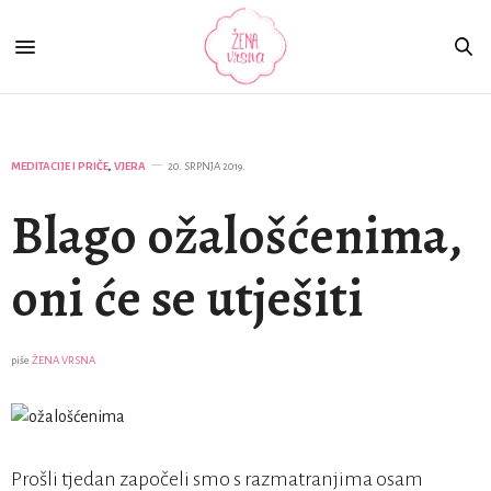
MEDITACIJE I PRIČE
,
VJERA
20. SRPNJA 2019.
Blago ožalošćenima,
oni će se utješiti
piše
ŽENA VRSNA
Prošli tjedan započeli smo s razmatranjima osam