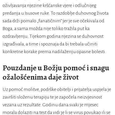
oživljavanja njezine kršćanske vjere i odlučnijeg
predanja u Isusove ruke. To razdoblje duhovnog života
sada drži pomalo „fanatičnim“ jer je sve očekivala od
Boga, a sama možda nije toliko tražila put ka
ozdravljenju. Tijekom godina njezina se duhovnost
izgrađivala, a time i spoznaja da bi trebala učiniti
konkretne korake prema nadilaženju opasne bolesti.
Pouzdanje u Božju pomoć i snagu
ožalošćenima daje život
Uz pomoć molitve, podrške obitelji i prijatelja uspjela je
završiti složenu terapiju te je započela neizvjesnost
vezana uz rezultate. Godinu dana svaki je mjesec
morala dolaziti na test da vidi je li se virus povukao ili se