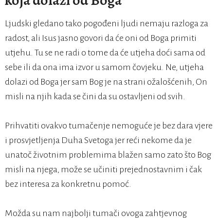
koja dolazi od Boga
Ljudski gledano tako pogođeni ljudi nemaju razloga za
radost, ali Isus jasno govori da će oni od Boga primiti
utjehu. Tu se ne radi o tome da će utjeha doći sama od
sebe ili da ona ima izvor u samom čovjeku. Ne, utjeha
dolazi od Boga jer sam Bog je na strani ožalošćenih, On
misli na njih kada se čini da su ostavljeni od svih.
Prihvatiti ovakvo tumačenje nemoguće je bez dara vjere
i prosvjetljenja Duha Svetoga jer reći nekome da je
unatoč životnim problemima blažen samo zato što Bog
misli na njega, može se učiniti prejednostavnim i čak
bez interesa za konkretnu pomoć.
Možda su nam najbolji tumači ovoga zahtjevnog