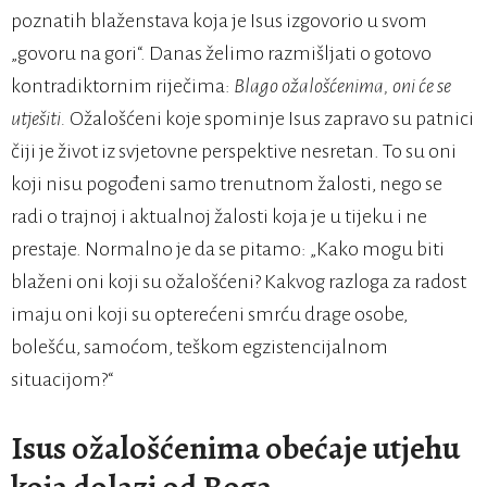
poznatih blaženstava koja je Isus izgovorio u svom
„govoru na gori“. Danas želimo razmišljati o gotovo
kontradiktornim riječima:
Blago ožalošćenima, oni će se
utješiti.
Ožalošćeni koje spominje Isus zapravo su patnici
čiji je život iz svjetovne perspektive nesretan. To su oni
koji nisu pogođeni samo trenutnom žalosti, nego se
radi o trajnoj i aktualnoj žalosti koja je u tijeku i ne
prestaje. Normalno je da se pitamo: „Kako mogu biti
blaženi oni koji su ožalošćeni? Kakvog razloga za radost
imaju oni koji su opterećeni smrću drage osobe,
bolešću, samoćom, teškom egzistencijalnom
situacijom?“
Isus ožalošćenima obećaje utjehu