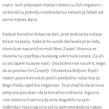
vratio. Svih jedanaest mjeseci testovi su bili negativni i
za konačnu potvrdu o ozdravljenju trebalo je čekati još
samo mjesec dana.
Kada je konačno došao taj dan, prije podizanja nalaza
bila je na poslu. Kako je to uvijek običavala prije rada,
otvorila je nasumično mali Novi Zavjet. Stranica se
otvorila na izvještaju Isusovog uskrsnuća Lazara. Za oči
su joj zapele Isusove riječi: Ova bolest nije na smrt, nego
da se proslavi Sin Čovječji. Ohrabrena Božjom Riječi
nakon posla krenula je podići posljednji nalaz koji je,
Bogu hvala, opet bio negativan. To je značilo da se virus
potpuno povukao i da je konačno ozdravila. Sigurno
nije nebitna činjenica da se to dogodilo na sam
rođendan njezinog sina točno petnaest godina nakon