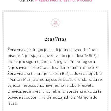
Oznake:
Hrvatski sveci i blaženici
,
Mučenici
Žena Vrsna
Žena vrsna je dragocjena, ali jednostavna - baš kao
biserje. Njen sjaj se povećava dok je milosrđe Božje
oblikuje u sigurnoj školjci Njegova Presvetog srca.
Nije savršena kao Otac, ali svakim danom tome teži.
Žena vrsna si ti, ljubljena kćeri Božja, dok nastojiš biti
i Marta i Marija u jednoj osobi. Da, čak i onda kada se
osjećaš nesposobno, nevrijedno i slabo. Presveta
Djevica, jedina vrsna, uvijek ima ispruženu ruku da te
povede sa sobom. Hajdemo zajedno, s Marijom do
Isusa!