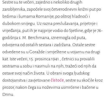
Sestre su te večeri, zajedno s nekoliko drugih
zarobljenika, započele svoj četverodnevni križni put po
brdima i šumama Romanije, po oštroj hladnoći i
dubokom snijegu. Uz razna preslušavanja, prijetnje i
vrijeđanja, put ih je najprije vodio do Sjetline, gdje je 76-
godišnja s. M. Berchmana, iznemogla od puta,
odvojena od ostalih sestara i zadržana. Ostale sestre
odvedene su u Goražde i smještene u vojarnu na drugi
kat. Iste večeri, 15. prosinca 1941., četnici su provalili
sestrama u sobu i nasrnuli na njih, tražeći od njih da
ostave svoj način života. U obrani svoga ljudskog
dostojanstva i zavjetovane
čistoće
, sestre su skočile kroz
prozor, nakon čega su noževima usmrćene i bačene u
Drinu.