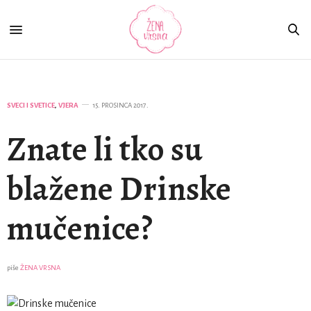
SVECI I SVETICE
,
VJERA
15. PROSINCA 2017.
Znate li tko su
blažene Drinske
mučenice?
piše
ŽENA VRSNA