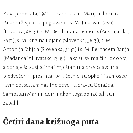
Za vrijeme rata, 1941., u samostanu Marijin dom na
Palama živjele su poglavarica s. M. Jula Ivanišević
(Hrvatica, 48 g.), s. M. Berchmana Leidenix (Austrijanka,
76 g.), s. M. Krizina Bojanc (Slovenka, 56 g.), s. M.
Antonija Fabjan (Slovenka, 34 g.) i s. M. Bernadeta Banja
(Mađarica iz Hrvatske, 29 g.). Iako su svima činile dobro,
a ponajviše susjedima i mještanima pravoslavcima,
predvečer 11. prosinca 1941. četnici su opkolili samostan
i svih pet sestara nasilno odveli u pravcu Goražda.
Samostan Marijin dom nakon toga opljačkali su i
zapalili.
Četiri dana križnoga puta