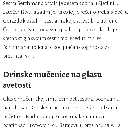
Sestra Berchmana ostala je desetak dana u Sjetlini u
zatočeništvu, a zatim je, kako joj je rečeno, trebala poći u
Goražde k ostalim sestrama koje su već bile ubijene.
Četnici koji su je odvezli izjavili su po povratku da je
sretno stigla svojim sestrama. Međutim s. M.
Berchmana ubijena je kod pračanskog mosta 23.
prosinca 1941.
Drinske mučenice na glasu
svetosti
Glas o mučeničkoj smrti ovih pet sestara, poznatih u
narodu kao Drinske mučenice, brzo se širio od samih
početaka. Nadbiskupijski postupak za njihovu
beatifikaciju otvoren je u Sarajevu u prosincu 1999., a