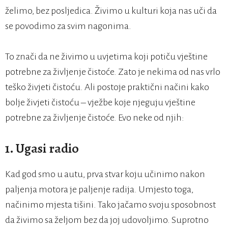
želimo, bez posljedica. Živimo u kulturi koja nas uči da
se povodimo za svim nagonima.
To znači da ne živimo u uvjetima koji potiču vještine
potrebne za življenje čistoće. Zato je nekima od nas vrlo
teško živjeti čistoću. Ali postoje praktični načini kako
bolje živjeti čistoću – vježbe koje njeguju vještine
potrebne za življenje čistoće. Evo neke od njih:
1. Ugasi radio
Kad god smo u autu, prva stvar koju učinimo nakon
paljenja motora je paljenje radija. Umjesto toga,
načinimo mjesta tišini. Tako jačamo svoju sposobnost
da živimo sa željom bez da joj udovoljimo. Suprotno