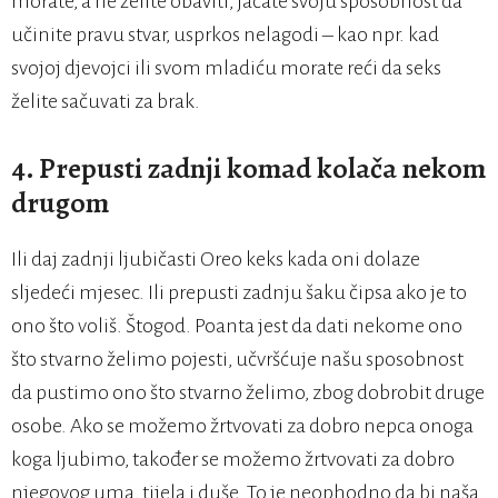
morate, a ne želite obaviti, jačate svoju sposobnost da
učinite pravu stvar, usprkos nelagodi – kao npr. kad
svojoj djevojci ili svom mladiću morate reći da seks
želite sačuvati za brak.
4. Prepusti zadnji komad kolača nekom
drugom
Ili daj zadnji ljubičasti Oreo keks kada oni dolaze
sljedeći mjesec. Ili prepusti zadnju šaku čipsa ako je to
ono što voliš. Štogod. Poanta jest da dati nekome ono
što stvarno želimo pojesti, učvršćuje našu sposobnost
da pustimo ono što stvarno želimo, zbog dobrobit druge
osobe. Ako se možemo žrtvovati za dobro nepca onoga
koga ljubimo, također se možemo žrtvovati za dobro
njegovog uma, tijela i duše. To je neophodno da bi naša