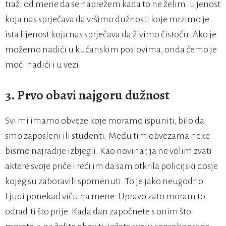
traži od mene da se naprežem kada to ne želim. Lijenost
koja nas sprječava da vršimo dužnosti koje mrzimo je
ista lijenost koja nas sprječava da živimo čistoću. Ako je
možemo nadići u kućanskim poslovima, onda ćemo je
moći nadići i u vezi.
3. Prvo obavi najgoru dužnost
Svi mi imamo obveze koje moramo ispuniti, bilo da
smo zaposleni ili studenti. Među tim obvezama neke
bismo najradije izbjegli. Kao novinar, ja ne volim zvati
aktere svoje priče i reći im da sam otkrila policijski dosje
kojeg su zaboravili spomenuti. To je jako neugodno.
Ljudi ponekad viču na mene. Upravo zato moram to
odraditi što prije. Kada dan započnete s onim što