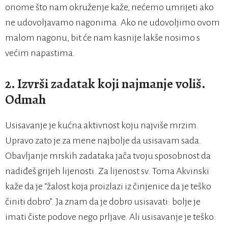
onome što nam okruženje kaže, nećemo umrijeti ako
ne udovoljavamo nagonima. Ako ne udovoljimo ovom
malom nagonu, bit će nam kasnije lakše nosimo s
većim napastima.
2. Izvrši zadatak koji najmanje voliš.
Odmah
Usisavanje je kućna aktivnost koju najviše mrzim.
Upravo zato je za mene najbolje da usisavam sada.
Obavljanje mrskih zadataka jača tvoju sposobnost da
nadiđeš grijeh lijenosti. Za lijenost sv. Toma Akvinski
kaže da je “žalost koja proizlazi iz činjenice da je teško
činiti dobro”. Ja znam da je dobro usisavati: bolje je
imati čiste podove nego prljave. Ali usisavanje je teško: