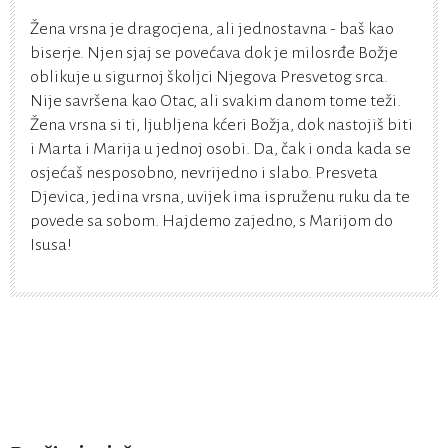
Žena vrsna je dragocjena, ali jednostavna - baš kao
biserje. Njen sjaj se povećava dok je milosrđe Božje
oblikuje u sigurnoj školjci Njegova Presvetog srca.
Nije savršena kao Otac, ali svakim danom tome teži.
Žena vrsna si ti, ljubljena kćeri Božja, dok nastojiš biti
i Marta i Marija u jednoj osobi. Da, čak i onda kada se
osjećaš nesposobno, nevrijedno i slabo. Presveta
Djevica, jedina vrsna, uvijek ima ispruženu ruku da te
povede sa sobom. Hajdemo zajedno, s Marijom do
Isusa!