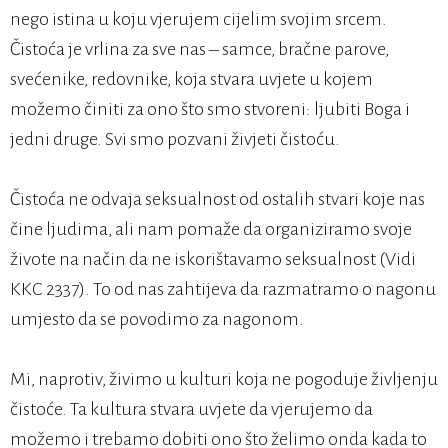
nego istina u koju vjerujem cijelim svojim srcem.
Čistoća je vrlina za sve nas – samce, bračne parove,
svećenike, redovnike, koja stvara uvjete u kojem
možemo činiti za ono što smo stvoreni: ljubiti Boga i
jedni druge. Svi smo pozvani živjeti čistoću.
Čistoća ne odvaja seksualnost od ostalih stvari koje nas
čine ljudima, ali nam pomaže da organiziramo svoje
živote na način da ne iskorištavamo seksualnost (Vidi
KKC 2337). To od nas zahtijeva da razmatramo o nagonu
umjesto da se povodimo za nagonom.
Mi, naprotiv, živimo u kulturi koja ne pogoduje življenju
čistoće. Ta kultura stvara uvjete da vjerujemo da
možemo i trebamo dobiti ono što želimo onda kada to