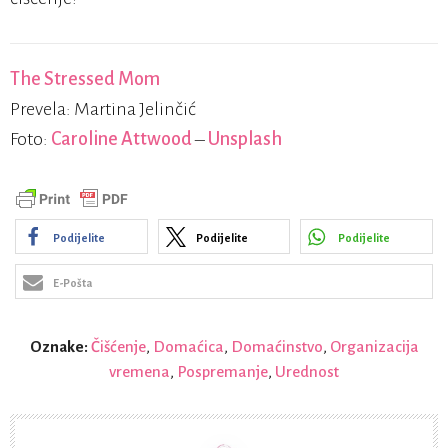
The Stressed Mom
Prevela: Martina Jelinčić
Foto:
Caroline Attwood
–
Unsplash
Podijelite
Podijelite
Podijelite
E-Pošta
Oznake:
Čišćenje
,
Domaćica
,
Domaćinstvo
,
Organizacija
vremena
,
Pospremanje
,
Urednost