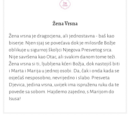
Žena Vrsna
Žena vrsna je dragocjena, ali jednostavna - baš kao
biserje. Njen sjaj se povećava dok je milosrđe Božje
oblikuje u sigurnoj školjci Njegova Presvetog srca.
Nije savršena kao Otac, ali svakim danom tome teži.
Žena vrsna si ti, ljubljena kćeri Božja, dok nastojiš biti
i Marta i Marija u jednoj osobi. Da, čak i onda kada se
osjećaš nesposobno, nevrijedno i slabo. Presveta
Djevica, jedina vrsna, uvijek ima ispruženu ruku da te
povede sa sobom. Hajdemo zajedno, s Marijom do
Isusa!