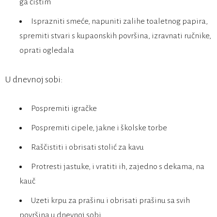
ga čistim
Isprazniti smeće, napuniti zalihe toaletnog papira,
spremiti stvari s kupaonskih površina, izravnati ručnike,
oprati ogledala
U dnevnoj sobi:
Pospremiti igračke
Pospremiti cipele, jakne i školske torbe
Raščistiti i obrisati stolić za kavu
Protresti jastuke, i vratiti ih, zajedno s dekama, na
kauč
Uzeti krpu za prašinu i obrisati prašinu sa svih
površina u dnevnoj sobi