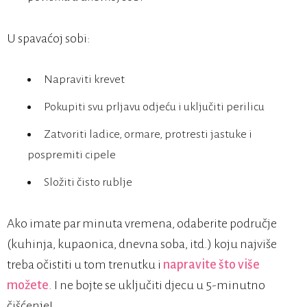
U spavaćoj sobi:
Napraviti krevet
Pokupiti svu prljavu odjeću i uključiti perilicu
Zatvoriti ladice, ormare, protresti jastuke i
pospremiti cipele
Složiti čisto rublje
Ako imate par minuta vremena, odaberite područje
(kuhinja, kupaonica, dnevna soba, itd.) koju najviše
treba očistiti u tom trenutku i
napravite što više
možete
. I ne bojte se uključiti djecu u 5-minutno
čišćenje!