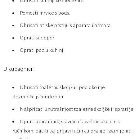
Obrisati kuhinjske elemente
Pomesti mrvice s poda
Obrisati otiske prstiju s aparata i ormara
Oprati sudoper
Oprati pod u kuhinji
U kupaonici:
Obrisati toaletnu školjku i pod oko nje
dezinfekcijskom krpom
Našpricati unutrašnjost toaletne školjke i isprati je
Oprati umivaonik, slavinu i površine oko nje s
ručnikom, baciti taj prljavi ručnik u pranje i zamijeniti