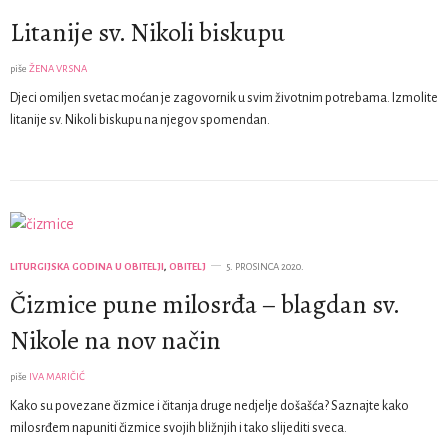
Litanije sv. Nikoli biskupu
piše
ŽENA VRSNA
Djeci omiljen svetac moćan je zagovornik u svim životnim potrebama. Izmolite
litanije sv. Nikoli biskupu na njegov spomendan.
LITURGIJSKA GODINA U OBITELJI
,
OBITELJ
5. PROSINCA 2020.
Čizmice pune milosrđa – blagdan sv.
Nikole na nov način
piše
IVA MARIČIĆ
Kako su povezane čizmice i čitanja druge nedjelje došašća? Saznajte kako
milosrđem napuniti čizmice svojih bližnjih i tako slijediti sveca.