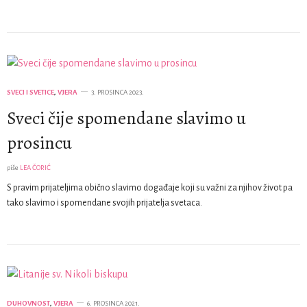
SVECI I SVETICE
,
VJERA
3. PROSINCA 2023.
Sveci čije spomendane slavimo u
prosincu
piše
LEA ČORIĆ
S pravim prijateljima obično slavimo događaje koji su važni za njihov život pa
tako slavimo i spomendane svojih prijatelja svetaca.
DUHOVNOST
,
VJERA
6. PROSINCA 2021.