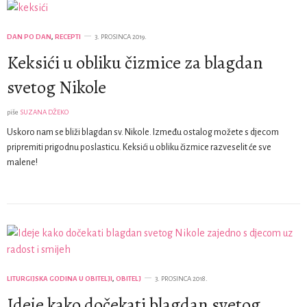
DAN PO DAN
,
RECEPTI
3. PROSINCA 2019.
Keksići u obliku čizmice za blagdan
svetog Nikole
piše
SUZANA DŽEKO
Uskoro nam se bliži blagdan sv. Nikole. Između ostalog možete s djecom
pripremiti prigodnu poslasticu. Keksići u obliku čizmice razveselit će sve
malene!
LITURGIJSKA GODINA U OBITELJI
,
OBITELJ
3. PROSINCA 2018.
Ideje kako dočekati blagdan svetog