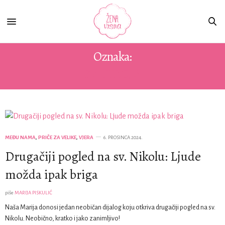
Oznaka:
SV. NIKOLA
MEĐU NAMA
,
PRIČE ZA VELIKE
,
VJERA
6. PROSINCA 2024.
Drugačiji pogled na sv. Nikolu: Ljude
možda ipak briga
piše
MARIJA PISKULIĆ
Naša Marija donosi jedan neobičan dijalog koju otkriva drugačiji pogled na sv.
Nikolu. Neobično, kratko i jako zanimljivo!