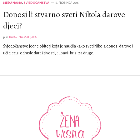
MEĐU NAMA
,
SVJEDOČANSTVA
6. PROSINCA 2016.
Donosi li stvarno sveti Nikola darove
djeci?
piše
KATARINA MATIJACA
Svjedočanstvo jedne obitelji koja je naučila kako sveti Nikola donosi darove i
uči djecu i odrasle darežljivosti, ljubavi i brizi za druge.