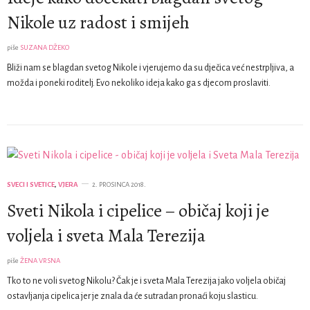
Nikole uz radost i smijeh
piše
SUZANA DŽEKO
Bliži nam se blagdan svetog Nikole i vjerujemo da su dječica već nestrpljiva, a
možda i poneki roditelj. Evo nekoliko ideja kako ga s djecom proslaviti.
SVECI I SVETICE
,
VJERA
2. PROSINCA 2018.
Sveti Nikola i cipelice – običaj koji je
voljela i sveta Mala Terezija
piše
ŽENA VRSNA
Tko to ne voli svetog Nikolu? Čak je i sveta Mala Terezija jako voljela običaj
ostavljanja cipelica jer je znala da će sutradan pronaći koju slasticu.