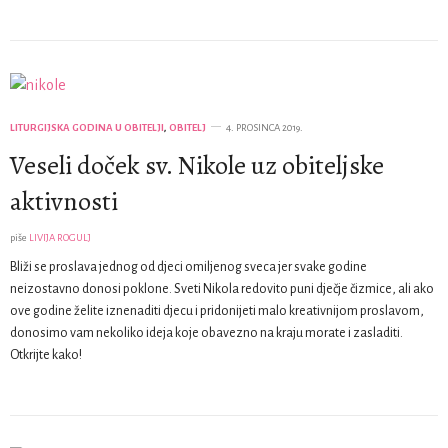
LITURGIJSKA GODINA U OBITELJI
,
OBITELJ
4. PROSINCA 2019.
Veseli doček sv. Nikole uz obiteljske
aktivnosti
piše
LIVIJA ROGULJ
Bliži se proslava jednog od djeci omiljenog sveca jer svake godine
neizostavno donosi poklone. Sveti Nikola redovito puni dječje čizmice, ali ako
ove godine želite iznenaditi djecu i pridonijeti malo kreativnijom proslavom,
donosimo vam nekoliko ideja koje obavezno na kraju morate i zasladiti.
Otkrijte kako!