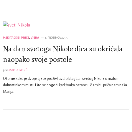
MEDITACIJE I PRIČE
,
VJERA
6. PROSINCA 2017.
Na dan svetoga Nikole dica su okrićala
naopako svoje postole
piše
MARIJA GRGIĆ
O tome kako je dvoje djece proživljavalo blagdan svetog Nikole u malom
dalmatinkom mistu i što se dogodi kad žvaka ostane u čizmici, priča nam naša
Marija.