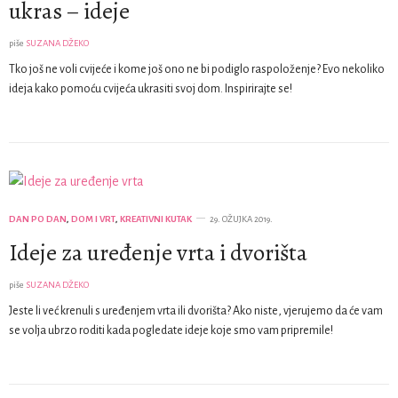
ukras – ideje
piše
SUZANA DŽEKO
Tko još ne voli cvijeće i kome još ono ne bi podiglo raspoloženje? Evo nekoliko
ideja kako pomoću cvijeća ukrasiti svoj dom. Inspirirajte se!
DAN PO DAN
,
DOM I VRT
,
KREATIVNI KUTAK
29. OŽUJKA 2019.
Ideje za uređenje vrta i dvorišta
piše
SUZANA DŽEKO
Jeste li već krenuli s uređenjem vrta ili dvorišta? Ako niste, vjerujemo da će vam
se volja ubrzo roditi kada pogledate ideje koje smo vam pripremile!