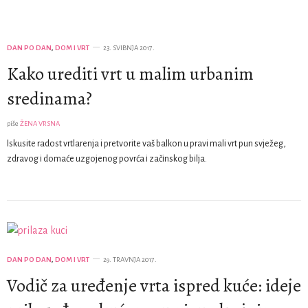
DAN PO DAN
,
DOM I VRT
23. SVIBNJA 2017.
Kako urediti vrt u malim urbanim
sredinama?
piše
ŽENA VRSNA
Iskusite radost vrtlarenja i pretvorite vaš balkon u pravi mali vrt pun svježeg,
zdravog i domaće uzgojenog povrća i začinskog bilja.
DAN PO DAN
,
DOM I VRT
29. TRAVNJA 2017.
Vodič za uređenje vrta ispred kuće: ideje