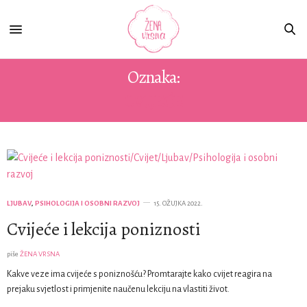
Oznaka:
CVIJEĆE
LJUBAV
,
PSIHOLOGIJA I OSOBNI RAZVOJ
15. OŽUJKA 2022.
Cvijeće i lekcija poniznosti
piše
ŽENA VRSNA
Kakve veze ima cvijeće s poniznošću? Promtarajte kako cvijet reagira na
prejaku svjetlost i primjenite naučenu lekciju na vlastiti život.