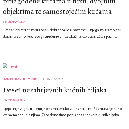
prilagođene kućama u nizu, dvojnim
objektima te samostojećim kućama
piše
ŽENA VRSNA
Uredan eksterijer stvara toplu dobrodošlicu i na temelju njega stvaramo prvi
dojam o samoj kući. Stoga uređenje prilaza kući itekako zaslužuje pažnju.
DAN PO DAN
,
DOM I VRT
21. OŽUJKA 2017.
Deset nezahtjevnih kućnih biljaka
piše
ŽENA VRSNA
Lijepo ih je vidjeti u domu, no nema svatko vremena, a možda niti volje puno
vremena brinuti o njima. Zato donosimo popis nezahtjevnih kućnih biljaka.