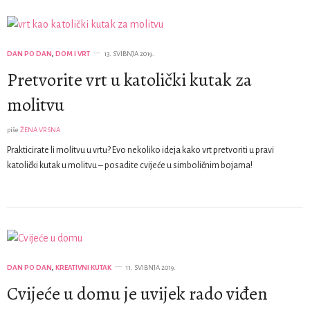
DAN PO DAN
,
DOM I VRT
13. SVIBNJA 2019.
Pretvorite vrt u katolički kutak za
molitvu
piše
ŽENA VRSNA
Prakticirate li molitvu u vrtu? Evo nekoliko ideja kako vrt pretvoriti u pravi
katolički kutak u molitvu – posadite cvijeće u simboličnim bojama!
DAN PO DAN
,
KREATIVNI KUTAK
11. SVIBNJA 2019.
Cvijeće u domu je uvijek rado viđen