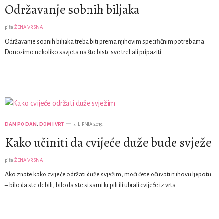
Održavanje sobnih biljaka
piše
ŽENA VRSNA
Održavanje sobnih biljaka treba biti prema njihovim specifičnim potrebama.
Donosimo nekoliko savjeta na što biste sve trebali pripaziti.
DAN PO DAN
,
DOM I VRT
5. LIPNJA 2019.
Kako učiniti da cvijeće duže bude svježe
piše
ŽENA VRSNA
Ako znate kako cvijeće održati duže svježim, moći ćete očuvati njihovu ljepotu
– bilo da ste dobili, bilo da ste si sami kupili ili ubrali cvijeće iz vrta.