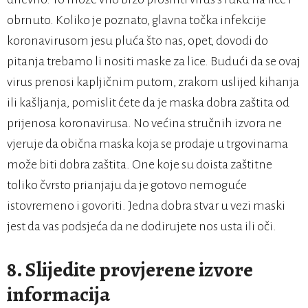
obrnuto. Koliko je poznato, glavna točka infekcije
koronavirusom jesu pluća što nas, opet, dovodi do
pitanja trebamo li nositi maske za lice. Budući da se ovaj
virus prenosi kapljičnim putom, zrakom uslijed kihanja
ili kašljanja, pomislit ćete da je maska dobra zaštita od
prijenosa koronavirusa. No većina stručnih izvora ne
vjeruje da obična maska koja se prodaje u trgovinama
može biti dobra zaštita. One koje su doista zaštitne
toliko čvrsto prianjaju da je gotovo nemoguće
istovremeno i govoriti. Jedna dobra stvar u vezi maski
jest da vas podsjeća da ne dodirujete nos usta ili oči.
8. Slijedite provjerene izvore
informacija