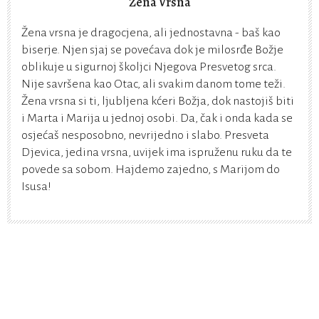
Žena Vrsna
Žena vrsna je dragocjena, ali jednostavna - baš kao
biserje. Njen sjaj se povećava dok je milosrđe Božje
oblikuje u sigurnoj školjci Njegova Presvetog srca.
Nije savršena kao Otac, ali svakim danom tome teži.
Žena vrsna si ti, ljubljena kćeri Božja, dok nastojiš biti
i Marta i Marija u jednoj osobi. Da, čak i onda kada se
osjećaš nesposobno, nevrijedno i slabo. Presveta
Djevica, jedina vrsna, uvijek ima ispruženu ruku da te
povede sa sobom. Hajdemo zajedno, s Marijom do
Isusa!