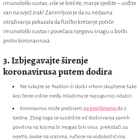
imunološki sustav; više se krećite, manje sjedite – iziđite
van na svjež zrak! Zanimljivo je da su nedavna
istraživanja pokazala da fizičko kretanje potiče
imunološki sustav i povećava njegovu snagu u borbi
protiv koronavirusa.
3. Izbjegavajte širenje
koronavirusa putem dodira
Ne rukujte se. Naklon ili dodir vrhom skupljene šake
koji često vidite među mladima je najsigurniji odabir.
Koronavirus može preživjeti
na površinama
do 2
tjedna. Zbog toga se suzdržite od dodirivanja javnih
površina na kojima bi mogao biti virus: prekidači za
svjetlo, kvake na vratima, ručkice na vodokotlićima,