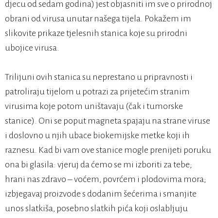
djecu od sedam godina) jest objasniti im sve o prirodnoj
obrani od virusa unutar našega tijela. Pokažem im
slikovite prikaze tjelesnih stanica koje su prirodni
ubojice virusa.
Trilijuni ovih stanica su neprestano u pripravnosti i
patroliraju tijelom u potrazi za prijetećim stranim
virusima koje potom uništavaju (čak i tumorske
stanice). Oni se poput magneta spajaju na strane viruse
i doslovno u njih ubace biokemijske metke koji ih
raznesu. Kad bi vam ove stanice mogle prenijeti poruku
ona bi glasila: vjeruj da ćemo se mi izboriti za tebe;
hrani nas zdravo – voćem, povrćem i plodovima mora;
izbjegavaj proizvode s dodanim šećerima i smanjite
unos slatkiša, posebno slatkih pića koji oslabljuju