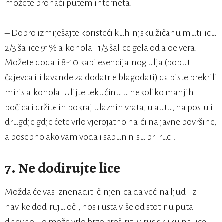
možete pronaći putem interneta:
– Dobro izmiješajte koristeći kuhinjsku žičanu mutilicu
2/3 šalice 91% alkohola i 1/3 šalice gela od aloe vera.
Možete dodati 8-10 kapi esencijalnog ulja (poput
čajevca ili lavande za dodatne blagodati) da biste prekrili
miris alkohola. Ulijte tekućinu u nekoliko manjih
bočica i držite ih pokraj ulaznih vrata, u autu, na poslu i
drugdje gdje ćete vrlo vjerojatno naići na javne površine,
a posebno ako vam voda i sapun nisu pri ruci.
7. Ne dodirujte lice
Možda će vas iznenaditi činjenica da većina ljudi iz
navike dodiruju oči, nos i usta više od stotinu puta
dnevno. To može vrlo brzo proširiti virus s ruku na lice i