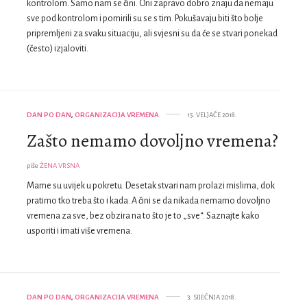
kontrolom. Samo nam se čini. Oni zapravo dobro znaju da nemaju
sve pod kontrolom i pomirili su se s tim. Pokušavaju biti što bolje
pripremljeni za svaku situaciju, ali svjesni su da će se stvari ponekad
(često) izjaloviti.
DAN PO DAN
,
ORGANIZACIJA VREMENA
15. VELJAČE 2018.
Zašto nemamo dovoljno vremena?
piše
ŽENA VRSNA
Mame su uvijek u pokretu. Desetak stvari nam prolazi mislima, dok
pratimo tko treba što i kada. A čini se da nikada nemamo dovoljno
vremena za sve, bez obzira na to što je to „sve“. Saznajte kako
usporiti i imati više vremena.
DAN PO DAN
,
ORGANIZACIJA VREMENA
3. SIJEČNJA 2018.