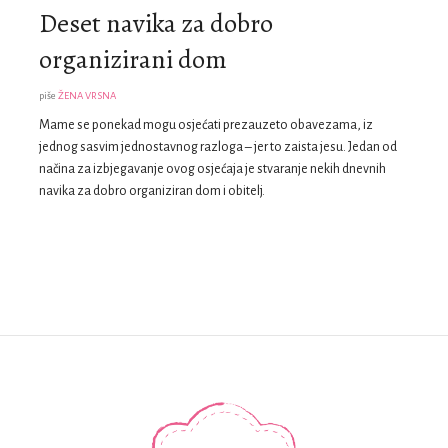
Deset navika za dobro
organizirani dom
piše
ŽENA VRSNA
Mame se ponekad mogu osjećati prezauzeto obavezama, iz
jednog sasvim jednostavnog razloga – jer to zaista jesu. Jedan od
načina za izbjegavanje ovog osjećaja je stvaranje nekih dnevnih
navika za dobro organiziran dom i obitelj.