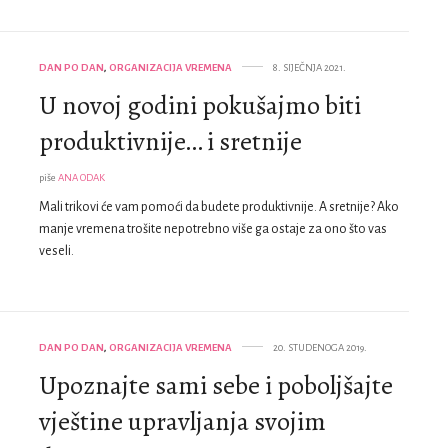
DAN PO DAN
,
ORGANIZACIJA VREMENA
8. SIJEČNJA 2021.
U novoj godini pokušajmo biti
produktivnije… i sretnije
piše
ANA ODAK
Mali trikovi će vam pomoći da budete produktivnije. A sretnije? Ako
manje vremena trošite nepotrebno više ga ostaje za ono što vas
veseli.
DAN PO DAN
,
ORGANIZACIJA VREMENA
20. STUDENOGA 2019.
Upoznajte sami sebe i poboljšajte
vještine upravljanja svojim