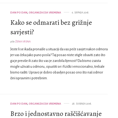
DAN PO DAN
,
ORGANIZACIJA VREMENA
6. SRPNJA 2018.
Kako se odmarati bez grižnje
savjesti?
piše
ŽENA VRSNA
Jeste li se ikada pronašle u situaciji da vas peče savjet nakon odmora
jer vas čeka jako puno posla? Taj posao niste stigle obaviti zato što
ga je previše ili zato što vas je zarobila lijenost? Da bismo zaista
mogle uživati u odmoru, opustiti se i fizički i emocionalno, trebale
bismo raditi. Upravo je dobro obavljen posao ono što naš odmor
čini ispravnim i potrebnim.
DAN PO DAN
,
ORGANIZACIJA VREMENA
28. SVIBNJA 2018.
Brzo i jednostavno raščišćavanje