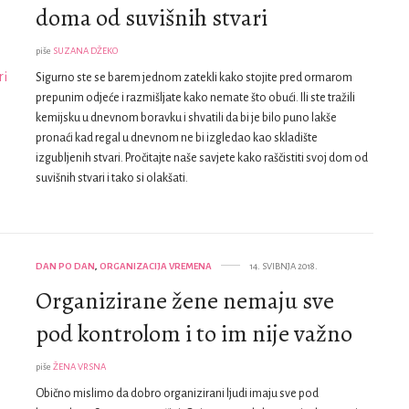
doma od suvišnih stvari
piše
SUZANA DŽEKO
Sigurno ste se barem jednom zatekli kako stojite pred ormarom
prepunim odjeće i razmišljate kako nemate što obući. Ili ste tražili
kemijsku u dnevnom boravku i shvatili da bi je bilo puno lakše
pronaći kad regal u dnevnom ne bi izgledao kao skladište
izgubljenih stvari. Pročitajte naše savjete kako raščistiti svoj dom od
suvišnih stvari i tako si olakšati.
DAN PO DAN
,
ORGANIZACIJA VREMENA
14. SVIBNJA 2018.
Organizirane žene nemaju sve
pod kontrolom i to im nije važno
piše
ŽENA VRSNA
Obično mislimo da dobro organizirani ljudi imaju sve pod