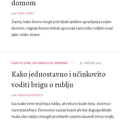
domom
piše
ŽENA VRSNA
Zaista, kako bismo mogli poboljšati vještine upravljanja svojim
domom, najprije bismo trebali upoznati sami sebe i vidjeti svoje
jake i slabe strane.
DAN PO DAN
,
ORGANIZACIJA VREMENA
30. SIJEČNJA 2019.
Kako jednostavno i učinkovito
voditi brigu o rublju
piše
KATARINA MATIJACA
Iza svake žene stoji hrpa rublja, ali neka to bude čista, složena i
razvrstana hrpa. Donosimo sustav koji je plod je dugogodišnjih
muka oko rublja i mnogih pročitanih savjeta iskusnih žena i majki.