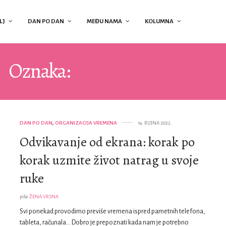
LJ
DAN PO DAN
MEĐU NAMA
KOLUMNA
Oznaka:
PRODUKTIVNOST
DAN PO DAN
,
ORGANIZACIJA VREMENA
19. RUJNA 2022.
Odvikavanje od ekrana: korak po
korak uzmite život natrag u svoje
ruke
piše
ŽENA VRSNA
Svi ponekad provodimo previše vremena ispred pametnih telefona,
tableta, računala… Dobro je prepoznati kada nam je potrebno