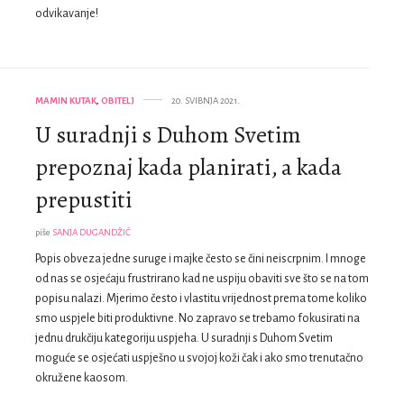
odvikavanje!
MAMIN KUTAK
,
OBITELJ
20. SVIBNJA 2021.
U suradnji s Duhom Svetim
prepoznaj kada planirati, a kada
prepustiti
piše
SANJA DUGANDŽIĆ
Popis obveza jedne suruge i majke često se čini neiscrpnim. I mnoge
od nas se osjećaju frustrirano kad ne uspiju obaviti sve što se na tom
popisu nalazi. Mjerimo često i vlastitu vrijednost prema tome koliko
smo uspjele biti produktivne. No zapravo se trebamo fokusirati na
jednu drukčiju kategoriju uspjeha. U suradnji s Duhom Svetim
moguće se osjećati uspješno u svojoj koži čak i ako smo trenutačno
okružene kaosom.