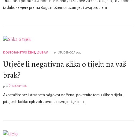
Trudnoća i porod sa sobom nose mnoge izazove za žensko tijelo, Pogledom
iz duboke vjere prema Bogu možemo razumjeti i ovaj problem
DOSTOJANSTVO ŽENE
,
LJUBAV
14. STUDENOGA 2017.
Utječe li negativna slika o tijelu na vaš
brak?
piše
ŽENA VRSNA
Ako tražite brz i strastven odgovor od žena, pokrenite temu slike o tijelu i
pitajte ih koliko njih voli govoriti o svojim tijelima.