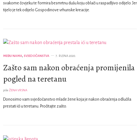
svakome čovjeku te formira besmrtnu dušu koju oblači u raspadljivo odijelo. Jer
tijelo je tek odijelo Gospodinove vrhunske kreacije.
MEĐU NAMA
,
SVJEDOČANSTVA
7. RUJNA 2020.
Zašto sam nakon obraćenja promijenila
pogled na teretanu
piše
ŽENA VRSNA
Donosimo vam svjedočanstvo mlade žene koja je nakon obraćenja odlučila
prestati ići u teretanu. Pročitajte zašto.