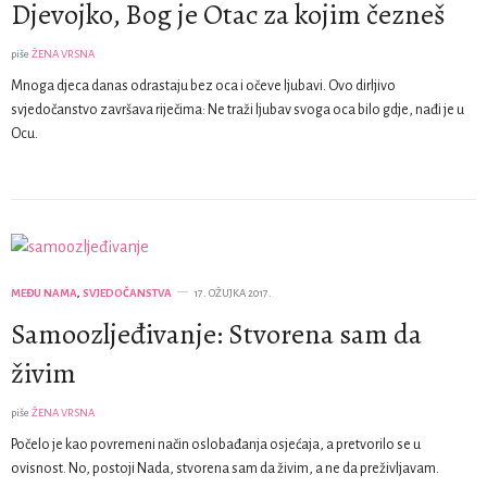
Djevojko, Bog je Otac za kojim čezneš
piše
ŽENA VRSNA
Mnoga djeca danas odrastaju bez oca i očeve ljubavi. Ovo dirljivo
svjedočanstvo završava riječima: Ne traži ljubav svoga oca bilo gdje, nađi je u
Ocu.
MEĐU NAMA
,
SVJEDOČANSTVA
17. OŽUJKA 2017.
Samoozljeđivanje: Stvorena sam da
živim
piše
ŽENA VRSNA
Počelo je kao povremeni način oslobađanja osjećaja, a pretvorilo se u
ovisnost. No, postoji Nada, stvorena sam da živim, a ne da preživljavam.