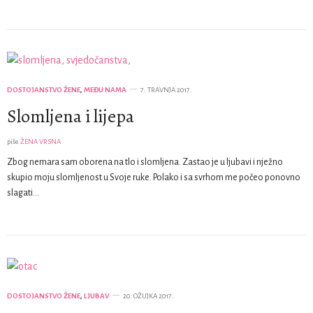
DOSTOJANSTVO ŽENE
,
MEĐU NAMA
7. TRAVNJA 2017.
Slomljena i lijepa
piše
ŽENA VRSNA
Zbog nemara sam oborena na tlo i slomljena. Zastao je u ljubavi i nježno
skupio moju slomljenost u Svoje ruke. Polako i sa svrhom me počeo ponovno
slagati…
DOSTOJANSTVO ŽENE
,
LJUBAV
20. OŽUJKA 2017.