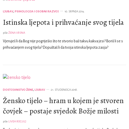
LJUBAV
,
PSIHOLOGIJA I OSOBNI RAZVOJ
10. SRPNJA 2019.
Istinska ljepota i prihvaćanje svog tijela
piše
ŽENA VRSNA
Vjeruješ li da Bog nije pogriješio što te stvorio baš takvu kakva jesi? Boriš li se s
prihvaćanjem svog tijela? Dopuštaš li da tvoja istinska ljepota zasja?
DOSTOJANSTVO ŽENE
,
LJUBAV
21. STUDENOGA 2018.
Žensko tijelo – hram u kojem je stvoren
čovjek – postaje svjedok Božje milosti
piše
LIVIJA ROGULJ