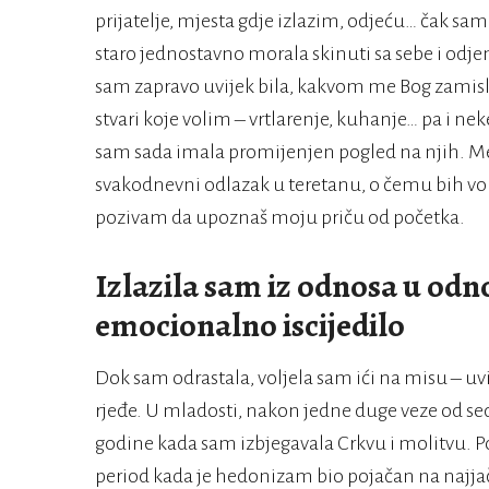
prijatelje, mjesta gdje izlazim, odjeću… čak sam 
staro jednostavno morala skinuti sa sebe i odj
sam zapravo uvijek bila, kakvom me Bog zamislio
stvari koje volim – vrtlarenje, kuhanje… pa i nek
sam sada imala promijenjen pogled na njih. Me
svakodnevni odlazak u teretanu, o čemu bih voljel
pozivam da upoznaš moju priču od početka.
Izlazila sam iz odnosa u odno
emocionalno iscijedilo
Dok sam odrastala, voljela sam ići na misu – uvij
rjeđe. U mladosti, nakon jedne duge veze od sed
godine kada sam izbjegavala Crkvu i molitvu. Poč
period kada je hedonizam bio pojačan na najjače