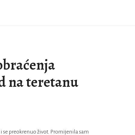
obraćenja
d na teretanu
mi se preokrenuo život. Promijenila sam