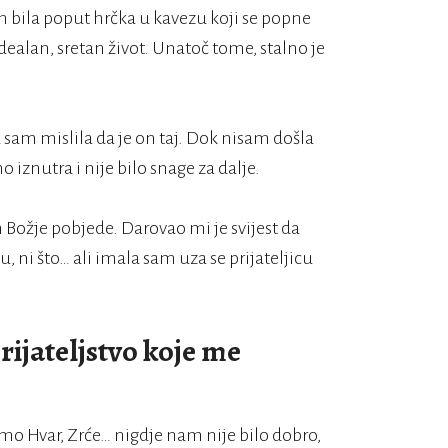
m bila poput hrčka u kavezu koji se popne
idealan, sretan život. Unatoč tome, stalno je
 sam mislila da je on taj. Dok nisam došla
 iznutra i nije bilo snage za dalje.
Božje pobjede. Darovao mi je svijest da
, ni što… ali imala sam uza se prijateljicu
ijateljstvo koje me
 smo Hvar, Zrće… nigdje nam nije bilo dobro,