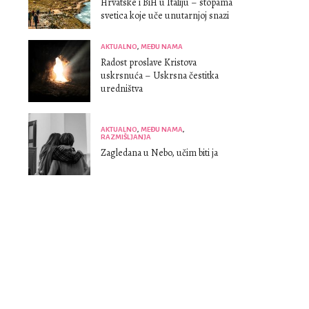
Hrvatske i BiH u Italiju – stopama
svetica koje uče unutarnjoj snazi
AKTUALNO
,
MEĐU NAMA
Radost proslave Kristova
uskrsnuća – Uskrsna čestitka
uredništva
AKTUALNO
,
MEĐU NAMA
,
RAZMIŠLJANJA
Zagledana u Nebo, učim biti ja