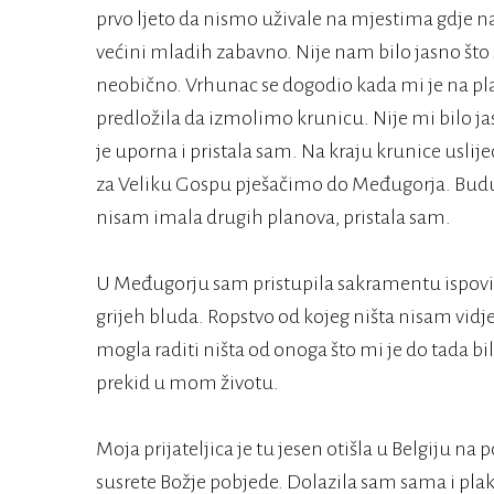
prvo ljeto da nismo uživale na mjestima gdje n
većini mladih zabavno. Nije nam bilo jasno što s
neobično. Vrhunac se dogodio kada mi je na pl
predložila da izmolimo krunicu. Nije mi bilo jas
je uporna i pristala sam. Na kraju krunice uslij
za Veliku Gospu pješačimo do Međugorja. Buduć
nisam imala drugih planova, pristala sam.
U Međugorju sam pristupila sakramentu ispovije
grijeh bluda. Ropstvo od kojeg ništa nisam vidje
mogla raditi ništa od onoga što mi je do tada b
prekid u mom životu.
Moja prijateljica je tu jesen otišla u Belgiju na 
susrete Božje pobjede. Dolazila sam sama i plaka