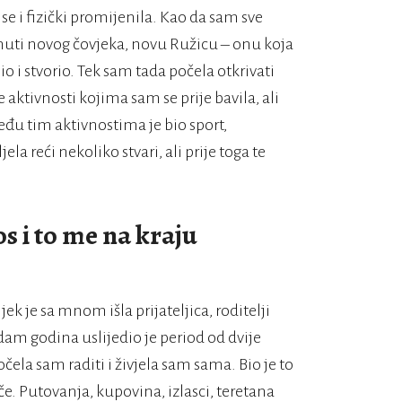
se i fizički promijenila. Kao da sam sve
enuti novog čovjeka, novu Ružicu – onu koja
 i stvorio. Tek sam tada počela otkrivati
e aktivnosti kojima sam se prije bavila, ali
đu tim aktivnostima je bio sport,
a reći nekoliko stvari, ali prije toga te
s i to me na kraju
ek je sa mnom išla prijateljica, roditelji
am godina uslijedio je period od dvije
ela sam raditi i živjela sam sama. Bio je to
. Putovanja, kupovina, izlasci, teretana