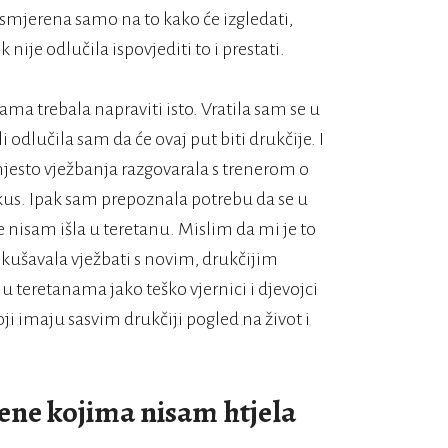
 usmjerena samo na to kako će izgledati,
 nije odlučila ispovjediti to i prestati.
ma trebala napraviti isto. Vratila sam se u
 odlučila sam da će ovaj put biti drukčije. I
umjesto vježbanja razgovarala s trenerom o
fokus. Ipak sam prepoznala potrebu da se u
nisam išla u teretanu. Mislim da mi je to
pokušavala vježbati s novim, drukčijim
 u teretanama jako teško vjernici i djevojci
oji imaju sasvim drukčiji pogled na život i
ene kojima nisam htjela