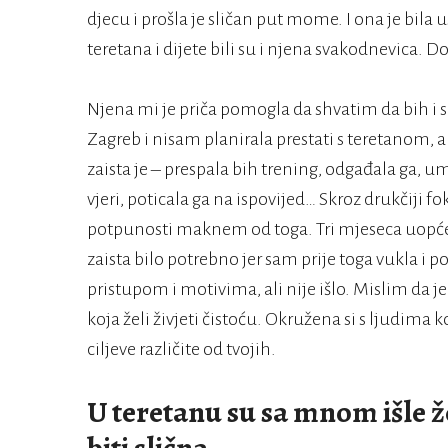
djecu i prošla je sličan put mome. I ona je bila
teretana i dijete bili su i njena svakodnevica. Dok
Njena mi je priča pomogla da shvatim da bih i sa
Zagreb i nisam planirala prestati s teretanom, ali
zaista je – prespala bih trening, odgađala ga, 
vjeri, poticala ga na ispovijed… Skroz drukčiji 
potpunosti maknem od toga. Tri mjeseca uopće 
zaista bilo potrebno jer sam prije toga vukla i 
pristupom i motivima, ali nije išlo. Mislim da je
koja želi živjeti čistoću. Okružena si s ljudima k
ciljeve različite od tvojih.
U teretanu su sa mnom išle ž