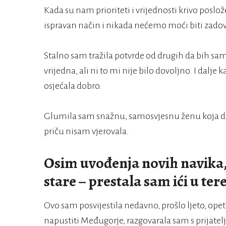
Kada su nam prioriteti i vrijednosti krivo posl
ispravan način i nikada nećemo moći biti zadov
Stalno sam tražila potvrde od drugih da bih sam
vrijedna, ali ni to mi nije bilo dovoljno. I dalje
osjećala dobro.
Glumila sam snažnu, samosvjesnu ženu koja do
priču nisam vjerovala.
Osim uvođenja novih navika,
stare – prestala sam ići u te
Ovo sam posvijestila nedavno, prošlo ljeto, ope
napustiti Međugorje, razgovarala sam s prijatel