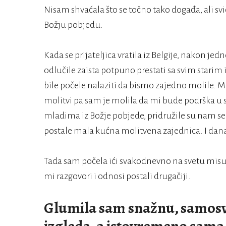
Nisam shvaćala što se točno tako događa, ali sviđ
Božju pobjedu.
Kada se prijateljica vratila iz Belgije, nakon j
odlučile zaista potpuno prestati sa svim starim
bile počele nalaziti da bismo zajedno molile. Men
molitvi pa sam je molila da mi bude podrška u s
mladima iz Božje pobjede, pridružile su nam se j
postale mala kućna molitvena zajednica. I da
Tada sam počela ići svakodnevno na svetu misu,
mi razgovori i odnosi postali drugačiji.
Glumila sam snažnu, samosv