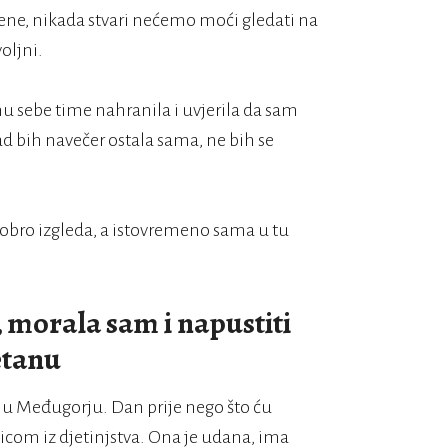
ožene, nikada stvari nećemo moći gledati na
oljni.
u sebe time nahranila i uvjerila da sam
 kad bih navečer ostala sama, ne bih se
bro izgleda, a istovremeno sama u tu
 morala sam i napustiti
retanu
t u Međugorju. Dan prije nego što ću
jicom iz djetinjstva. Ona je udana, ima