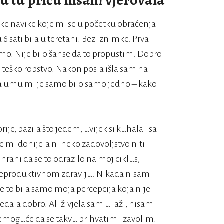
u tu priču nisam vjerovala
ke navike koje mi se u početku obraćenja
 sati bila u teretani. Bez iznimke. Prva
 tamo. Nije bilo šanse da to propustim. Dobro
tvo, teško ropstvo. Nakon posla išla sam na
, na umu mi je samo bilo samo jedno – kako
je, pazila što jedem, uvijek si kuhala i sa
 mi donijela ni neko zadovoljstvo niti
ehrani da se to odrazilo na moj ciklus,
reproduktivnom zdravlju. Nikada nisam
e to bila samo moja percepcija koja nije
dala dobro. Ali živjela sam u laži, nisam
 nemoguće da se takvu prihvatim i zavolim.