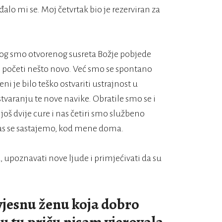
alo mi se. Moj četvrtak bio je rezerviran za
ednog smo otvorenog susreta Božje pobjede
 i početi nešto novo. Već smo se spontano
i je bilo teško ostvariti ustrajnost u
tvaranju te nove navike. Obratile smo se i
oš dvije cure i nas četiri smo službeno
nas se sastajemo, kod mene doma.
 upoznavati nove ljude i primjećivati da su
jesnu ženu koja dobro