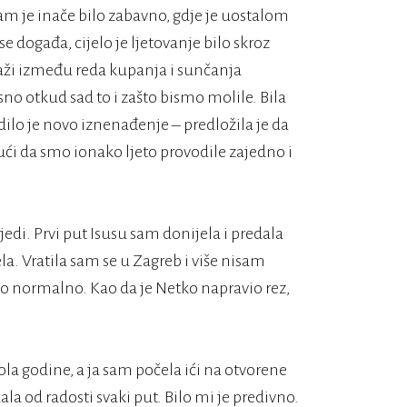
am je inače bilo zabavno, gdje je uostalom
e događa, cijelo je ljetovanje bilo skroz
aži između reda kupanja i sunčanja
no otkud sad to i zašto bismo molile. Bila
edilo je novo iznenađenje – predložila je da
i da smo ionako ljeto provodile zajedno i
di. Prvi put Isusu sam donijela i predala
la. Vratila sam se u Zagreb i više nisam
ilo normalno. Kao da je Netko napravio rez,
pola godine, a ja sam počela ići na otvorene
la od radosti svaki put. Bilo mi je predivno.