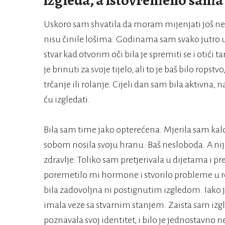
izgleda, a istovremeno sama 
Uskoro sam shvatila da moram mijenjati još ne
nisu činile lošima. Godinama sam svako jutro u 6
stvar kad otvorim oči bila je spremiti se i otići
je brinuti za svoje tijelo, ali to je baš bilo rops
trčanje ili rolanje. Cijeli dan sam bila aktivna
ću izgledati.
Bila sam time jako opterećena. Mjerila sam kalori
sobom nosila svoju hranu. Baš nesloboda. A nije
zdravlje. Toliko sam pretjerivala u dijetama i pr
poremetilo mi hormone i stvorilo probleme u 
bila zadovoljna ni postignutim izgledom. Iako j
imala veze sa stvarnim stanjem. Zaista sam izgle
poznavala svoj identitet, i bilo je jednostavno