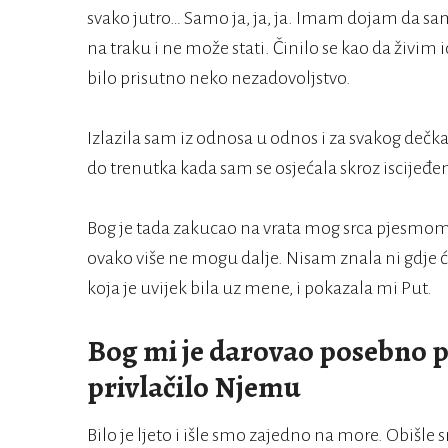
svako jutro… Samo ja, ja, ja. Imam dojam da sa
na traku i ne može stati. Činilo se kao da živim 
bilo prisutno neko nezadovoljstvo.
Izlazila sam iz odnosa u odnos i za svakog dečka
do trenutka kada sam se osjećala skroz iscijeđeno
Bog je tada zakucao na vrata mog srca pjesmom 
ovako više ne mogu dalje. Nisam znala ni gdje ću
koja je uvijek bila uz mene, i pokazala mi Put.
Bog mi je darovao posebno pr
privlačilo Njemu
Bilo je ljeto i išle smo zajedno na more. Obišle