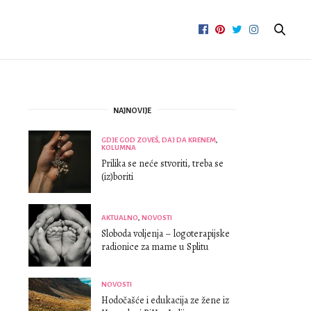
NAJNOVIJE
GDJE GOD ZOVEŠ, DAJ DA KRENEM
,
KOLUMNA
Prilika se neće stvoriti, treba se
(iz)boriti
AKTUALNO
,
NOVOSTI
Sloboda voljenja – logoterapijske
radionice za mame u Splitu
NOVOSTI
Hodočašće i edukacija ze žene iz