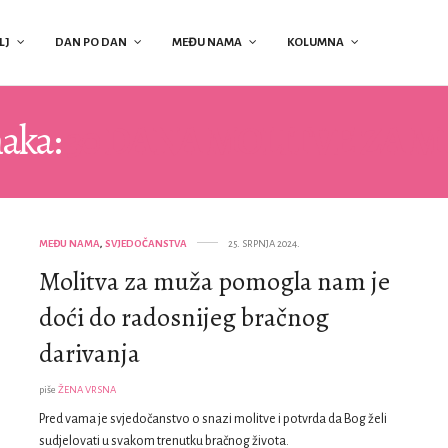
LJ
DAN PO DAN
MEĐU NAMA
KOLUMNA
aka:
30 DANA MOLITVE ZA 
MEĐU NAMA
,
SVJEDOČANSTVA
25. SRPNJA 2024.
Molitva za muža pomogla nam je
doći do radosnijeg bračnog
darivanja
piše
ŽENA VRSNA
Pred vama je svjedočanstvo o snazi molitve i potvrda da Bog želi
sudjelovati u svakom trenutku bračnog života.