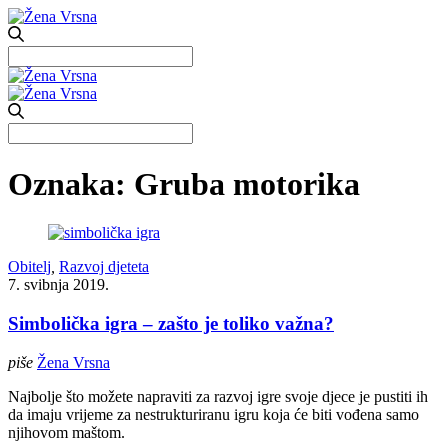
Search
for:
Search
for:
Oznaka:
Gruba motorika
Obitelj
,
Razvoj djeteta
7. svibnja 2019.
Simbolička igra – zašto je toliko važna?
piše
Žena Vrsna
Najbolje što možete napraviti za razvoj igre svoje djece je pustiti ih
da imaju vrijeme za nestrukturiranu igru koja će biti vođena samo
njihovom maštom.