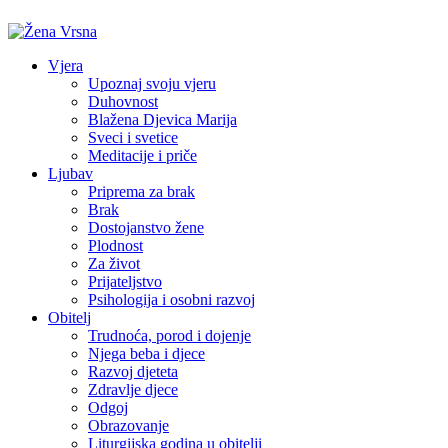
Vjera
Upoznaj svoju vjeru
Duhovnost
Blažena Djevica Marija
Sveci i svetice
Meditacije i priče
Ljubav
Priprema za brak
Brak
Dostojanstvo žene
Plodnost
Za život
Prijateljstvo
Psihologija i osobni razvoj
Obitelj
Trudnoća, porod i dojenje
Njega beba i djece
Razvoj djeteta
Zdravlje djece
Odgoj
Obrazovanje
Liturgijska godina u obitelji