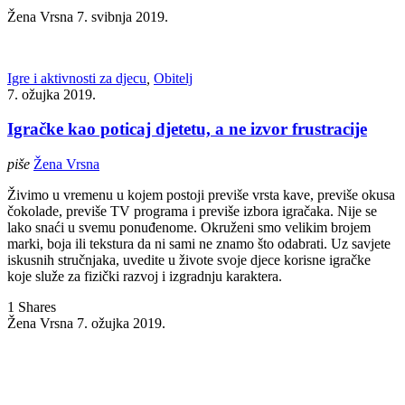
Žena Vrsna
7. svibnja 2019.
Igre i aktivnosti za djecu
,
Obitelj
7. ožujka 2019.
Igračke kao poticaj djetetu, a ne izvor frustracije
piše
Žena Vrsna
Živimo u vremenu u kojem postoji previše vrsta kave, previše okusa
čokolade, previše TV programa i previše izbora igračaka. Nije se
lako snaći u svemu ponuđenome. Okruženi smo velikim brojem
marki, boja ili tekstura da ni sami ne znamo što odabrati. Uz savjete
iskusnih stručnjaka, uvedite u živote svoje djece korisne igračke
koje služe za fizički razvoj i izgradnju karaktera.
1 Shares
Žena Vrsna
7. ožujka 2019.