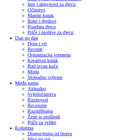
Igre i aktivnosti za djecu
Očinstvo
Mamin kutak
Bake i djedovi
Posebna djeca
Priče i molitve za djecu
Dan po dan
Dom i vrt
Recepti
Organizacija vremena
Kreativni kutak
Rad izvan kuće
Moda
Slobodno vrijeme
Među nama
Aktualno
Svjedočanstva
Razgovori
Recenzije
Razmišljanja
Žene iz prošlosti
Priče za velike
Kolumna
Dragocjenija od bisera
Mira mi daj