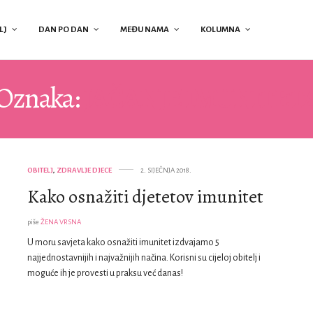
LJ
DAN PO DAN
MEĐU NAMA
KOLUMNA
Oznaka:
JAČANJE IMUNITET
OBITELJ
,
ZDRAVLJE DJECE
2. SIJEČNJA 2018.
Kako osnažiti djetetov imunitet
piše
ŽENA VRSNA
U moru savjeta kako osnažiti imunitet izdvajamo 5
najjednostavnijih i najvažnijih načina. Korisni su cijeloj obitelj i
moguće ih je provesti u praksu već danas!