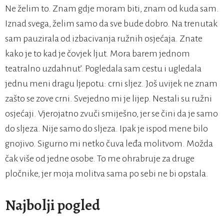
Ne želim to. Znam gdje moram biti, znam od kuda sam.
Iznad svega, želim samo da sve bude dobro. Na trenutak
sam pauzirala od izbacivanja ružnih osjećaja. Znate
kako je to kad je čovjek ljut. Mora barem jednom
teatralno uzdahnut’. Pogledala sam cestu i ugledala
jednu meni dragu ljepotu: crni sljez. Još uvijek ne znam
zašto se zove crni. Svejedno mi je lijep. Nestali su ružni
osjećaji. Vjerojatno zvuči smiješno, jer se čini da je samo
do sljeza. Nije samo do sljeza. Ipak je ispod mene bilo
gnojivo. Sigurno mi netko čuva leđa molitvom. Možda
čak više od jedne osobe. To me ohrabruje za druge
pločnike, jer moja molitva sama po sebi ne bi opstala.
Najbolji pogled