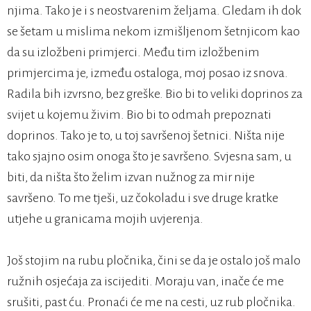
njima. Tako je i s neostvarenim željama. Gledam ih dok
se šetam u mislima nekom izmišljenom šetnjicom kao
da su izložbeni primjerci. Među tim izložbenim
primjercima je, između ostaloga, moj posao iz snova.
Radila bih izvrsno, bez greške. Bio bi to veliki doprinos za
svijet u kojemu živim. Bio bi to odmah prepoznati
doprinos. Tako je to, u toj savršenoj šetnici. Ništa nije
tako sjajno osim onoga što je savršeno. Svjesna sam, u
biti, da ništa što želim izvan nužnog za mir nije
savršeno. To me tješi, uz čokoladu i sve druge kratke
utjehe u granicama mojih uvjerenja.
Još stojim na rubu pločnika, čini se da je ostalo još malo
ružnih osjećaja za iscijediti. Moraju van, inače će me
srušiti, past ću. Pronaći će me na cesti, uz rub pločnika.