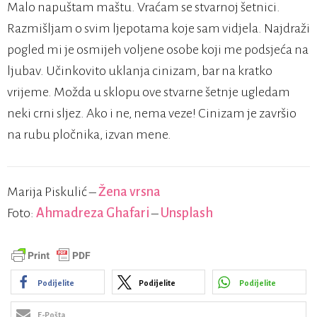
Malo napuštam maštu. Vraćam se stvarnoj šetnici.
Razmišljam o svim ljepotama koje sam vidjela. Najdraži
pogled mi je osmijeh voljene osobe koji me podsjeća na
ljubav. Učinkovito uklanja cinizam, bar na kratko
vrijeme. Možda u sklopu ove stvarne šetnje ugledam
neki crni sljez. Ako i ne, nema veze! Cinizam je završio
na rubu pločnika, izvan mene.
Marija Piskulić –
Žena vrsna
Foto:
Ahmadreza Ghafari
–
Unsplash
Podijelite
Podijelite
Podijelite
E-Pošta