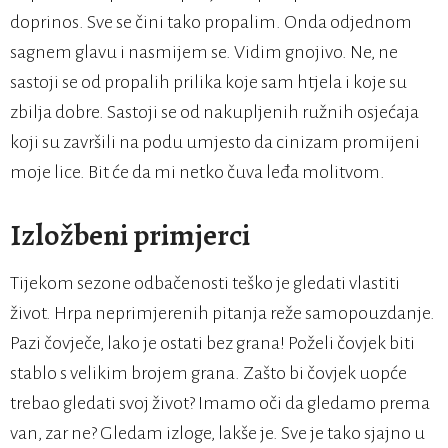
doprinos. Sve se čini tako propalim. Onda odjednom
sagnem glavu i nasmijem se. Vidim gnojivo. Ne, ne
sastoji se od propalih prilika koje sam htjela i koje su
zbilja dobre. Sastoji se od nakupljenih ružnih osjećaja
koji su završili na podu umjesto da cinizam promijeni
moje lice. Bit će da mi netko čuva leđa molitvom.
Izložbeni primjerci
Tijekom sezone odbačenosti teško je gledati vlastiti
život. Hrpa neprimjerenih pitanja reže samopouzdanje.
Pazi čovječe, lako je ostati bez grana! Poželi čovjek biti
stablo s velikim brojem grana. Zašto bi čovjek uopće
trebao gledati svoj život? Imamo oči da gledamo prema
van, zar ne? Gledam izloge, lakše je. Sve je tako sjajno u