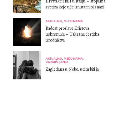
Hrvatske i BiH u Italiju – stopama
svetica koje uče unutarnjoj snazi
AKTUALNO
,
MEĐU NAMA
Radost proslave Kristova
uskrsnuća – Uskrsna čestitka
uredništva
AKTUALNO
,
MEĐU NAMA
,
RAZMIŠLJANJA
Zagledana u Nebo, učim biti ja