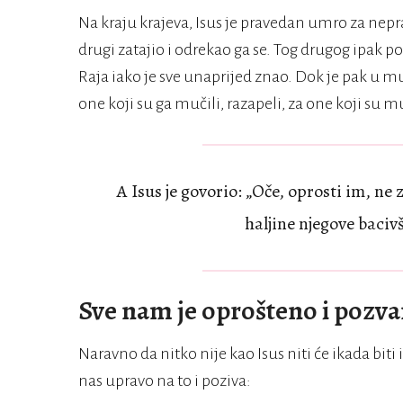
Na kraju krajeva, Isus je pravedan umro za nepr
drugi zatajio i odrekao ga se. Tog drugog ipak p
Raja iako je sve unaprijed znao. Dok je pak u m
one koji su ga mučili, razapeli, za one koji su mu
A Isus je govorio: „Oče, oprosti im, ne z
haljine njegove bacivš
Sve nam je oprošteno i pozvan
Naravno da nitko nije kao Isus niti će ikada biti 
nas upravo na to i poziva: