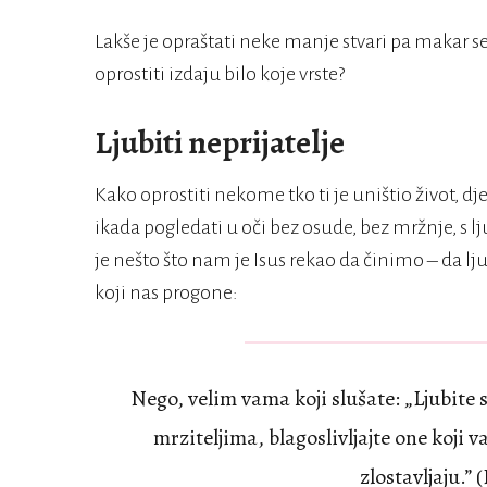
Lakše je opraštati neke manje stvari pa makar s
oprostiti izdaju bilo koje vrste?
Ljubiti neprijatelje
Kako oprostiti nekome tko ti je uništio život, d
ikada pogledati u oči bez osude, bez mržnje, s lju
je nešto što nam je Isus rekao da činimo – da l
koji nas progone:
Nego, velim vama koji slušate: „Ljubite s
mrziteljima, blagoslivljajte one koji v
zlostavljaju.” 