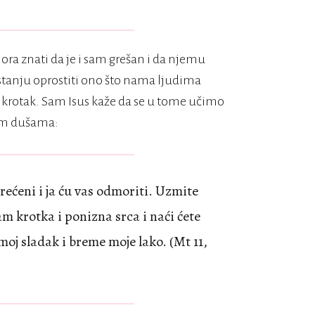
mora znati da je i sam grešan i da njemu
 stanju oprostiti ono što nama ljudima
 i krotak. Sam Isus kaže da se u tome učimo
jim dušama:
erećeni i ja ću vas odmoriti. Uzmite
am krotka i ponizna srca i naći ćete
oj sladak i breme moje lako. (Mt 11,