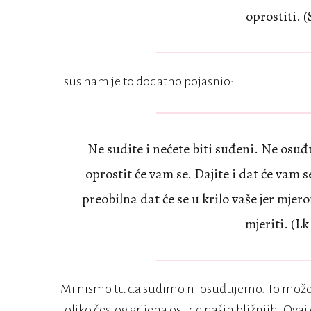
oprostiti. (
Isus nam je to dodatno pojasnio:
Ne sudite i nećete biti suđeni. Ne osuđuj
oprostit će vam se. Dajite i dat će vam 
preobilna dat će se u krilo vaše jer mje
mjeriti. (Lk
Mi nismo tu da sudimo ni osuđujemo. To može 
toliko čestog grijeha osude naših bližnjih. Ova