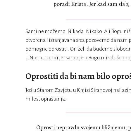
poradi Krista. Jer kad sam slab,
Sami ne možemo. Nikada. Nikako. Ali Bogu niš
otvorena i izranjavana srca pozovemo da nam p
pomogne oprostiti. On želi da budemo slobodni i
u Njemu smiri jer samo je u Bogu mir, dušo moj
Oprostiti da bi nam bilo opr
Još u Starom Zavjetu u Knjizi Sirahovoj naila
milost opraštanja:
Oprosti nepravdu svojemu bližnjemu, pa 