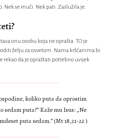
. Nek se muči. Nek pati. Zaslužila je.
eti?
ništava onu osobu koja ne oprašta. TO je
e roditi želju za osvetom. Nama kršćanima bi
e rekao da je opraštati potrebno uvijek
Gospodine, koliko puta da oprostim
Do sedam puta?” Kaže mu Isus: „Ne
mdeset puta sedam.” (Mt 18,21-22 )