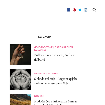
NAJNOVIJE
GDJE GOD ZOVEŠ, DAJ DA KRENEM
,
KOLUMNA
Prilika se neće stvoriti, treba se
(iz)boriti
AKTUALNO
,
NOVOSTI
Sloboda voljenja – logoterapijske
radionice za mame u Splitu
NOVOSTI
Hodočašće i edukacija ze žene iz