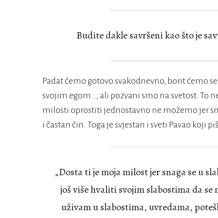
Budite dakle savršeni kao što je sa
Padat ćemo gotovo svakodnevno, borit ćemo se
svojim egom…, ali pozvani smo na svetost. To 
milosti oprostiti jednostavno ne možemo jer smo
i častan čin. Toga je svjestan i sveti Pavao koji pi
„Dosta ti je moja milost jer snaga se u sla
još više hvaliti svojim slabostima da s
uživam u slabostima, uvredama, pote