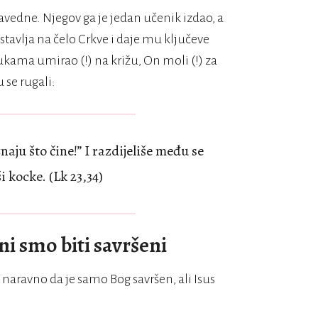
avedne. Njegov ga je jedan učenik izdao, a
ostavlja na čelo Crkve i daje mu ključeve
ukama umirao (!) na križu, On moli (!) za
 se rugali:
naju što čine!” I razdijeliše među se
i kocke. (Lk 23,34)
i smo biti savršeni
i naravno da je samo Bog savršen, ali Isus