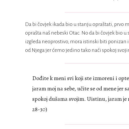
Da bi čovjek ikada bio u stanju opraštati, prvo 
oprašta naš nebeski Otac. No da bi čovjek bio u
izgleda neoprostivo, mora istinski biti ponizan
od Njega jer ćemo jedino tako naći spokoj svo
Dođite k meni svi koji ste izmoreni i opt
jaram moj na sebe, učite se od mene jer s
spokoj dušama svojim. Uistinu, jaram je m
28-30)