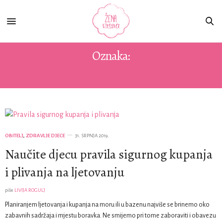
Oznaka:
LJETOVANJE
OBITELJ
,
ZDRAVLJE DJECE
31. SRPNJA 2019.
Naučite djecu pravila sigurnog kupanja
i plivanja na ljetovanju
piše
LIVIJA ROGULJ
Planiranjem ljetovanja i kupanja na moru ili u bazenu najviše se brinemo oko
zabavnih sadržaja i mjestu boravka. Ne smijemo pri tome zaboraviti i obavezu