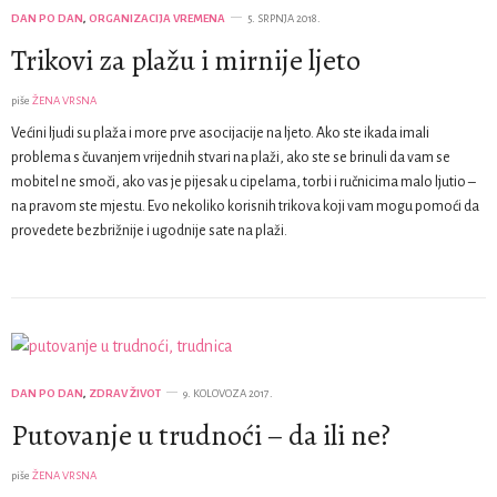
DAN PO DAN
,
ORGANIZACIJA VREMENA
5. SRPNJA 2018.
Trikovi za plažu i mirnije ljeto
piše
ŽENA VRSNA
Većini ljudi su plaža i more prve asocijacije na ljeto. Ako ste ikada imali
problema s čuvanjem vrijednih stvari na plaži, ako ste se brinuli da vam se
mobitel ne smoči, ako vas je pijesak u cipelama, torbi i ručnicima malo ljutio –
na pravom ste mjestu. Evo nekoliko korisnih trikova koji vam mogu pomoći da
provedete bezbrižnije i ugodnije sate na plaži.
DAN PO DAN
,
ZDRAV ŽIVOT
9. KOLOVOZA 2017.
Putovanje u trudnoći – da ili ne?
piše
ŽENA VRSNA