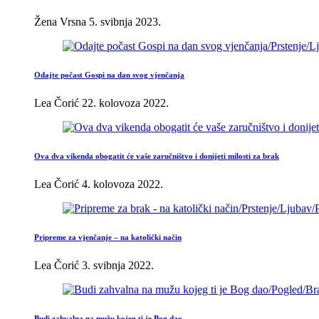
Žena Vrsna
5. svibnja 2023.
Odajte počast Gospi na dan svog vjenčanja
Lea Čorić
22. kolovoza 2022.
Ova dva vikenda obogatit će vaše zaručništvo i donijeti milosti za brak
Lea Čorić
4. kolovoza 2022.
Pripreme za vjenčanje – na katolički način
Lea Čorić
3. svibnja 2022.
Budi zahvalna na mužu kojeg ti je Bog dao