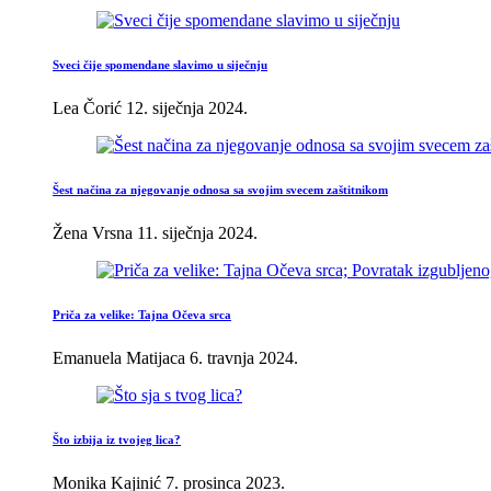
Sveci čije spomendane slavimo u siječnju
Lea Čorić
12. siječnja 2024.
Šest načina za njegovanje odnosa sa svojim svecem zaštitnikom
Žena Vrsna
11. siječnja 2024.
Priča za velike: Tajna Očeva srca
Emanuela Matijaca
6. travnja 2024.
Što izbija iz tvojeg lica?
Monika Kajinić
7. prosinca 2023.