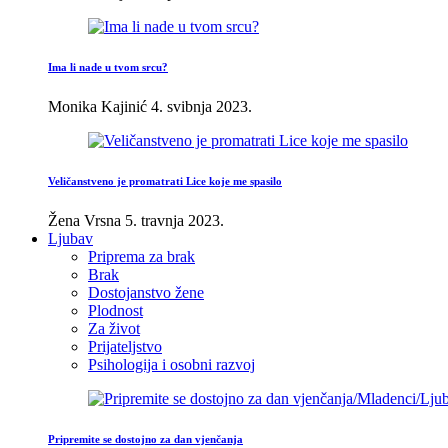
Ima li nade u tvom srcu?
Monika Kajinić
4. svibnja 2023.
Veličanstveno je promatrati Lice koje me spasilo
Žena Vrsna
5. travnja 2023.
Ljubav
Priprema za brak
Brak
Dostojanstvo žene
Plodnost
Za život
Prijateljstvo
Psihologija i osobni razvoj
Pripremite se dostojno za dan vjenčanja