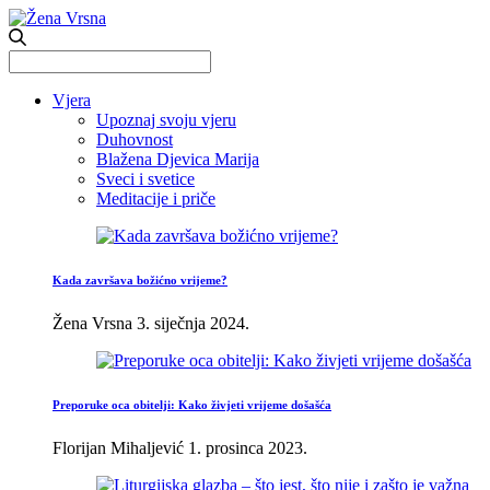
Search
for:
Vjera
Upoznaj svoju vjeru
Duhovnost
Blažena Djevica Marija
Sveci i svetice
Meditacije i priče
Kada završava božićno vrijeme?
Žena Vrsna
3. siječnja 2024.
Preporuke oca obitelji: Kako živjeti vrijeme došašća
Florijan Mihaljević
1. prosinca 2023.