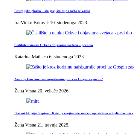
Liturgijska glazba – što jest, što nije i zašto je važna
fra Vinko Brković
10. studenoga 2023.
Čistilište u nauku Crkve i objavama svetaca – prvi dio
Katarina Matijaca
6. studenoga 2023.
Zašto je kroz korizmu najsigurnije proći uz Gospin zagovor?
Žena Vrsna
20. veljače 2026.
Blaženi Alojzije Stepinac: Krist je svojim uskrsnućem apostolima udijelio dar mira
Žena Vrsna
21. travnja 2025.