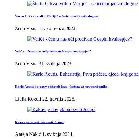
Što to Crkva tvrdi o Mariji? – četiri marijanske dogme
Žena Vrsna
15. kolovoza 2023.
Veliča – čemu nas uči predivan Gospin hvalospjev?
Žena Vrsna
31. svibnja 2023.
Karlo Acutis i njegov prijatelj Isus – knjiga za prvopričesnike
Livija Rogulj
22. travnja 2025.
Kakav je čovjek bio sveti Josip?
Anteja Nakić
1. svibnja 2024.