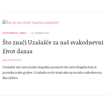
DUHOVNOST
,
VJERA
25. SVIBNJA 2017.
Što znači Uzašašće za naš svakodnevni
život danas
piše
ŽENA VRSNA
Uzašašće nije samo jedan događaj u povijesti niti samo blagdan koji se
ponavlja svake godine. Uzašašće može imati utjecaj na našu svakodnevicu.
Ako želimo.