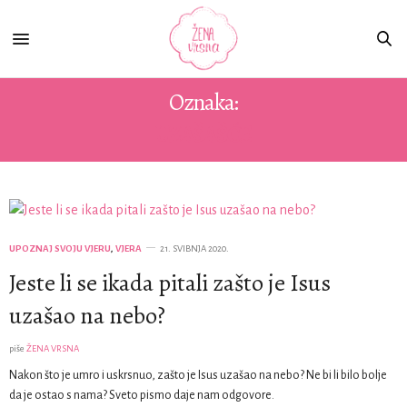
Oznaka:
UZAŠAŠĆE
UPOZNAJ SVOJU VJERU
,
VJERA
21. SVIBNJA 2020.
Jeste li se ikada pitali zašto je Isus
uzašao na nebo?
piše
ŽENA VRSNA
Nakon što je umro i uskrsnuo, zašto je Isus uzašao na nebo? Ne bi li bilo bolje
da je ostao s nama? Sveto pismo daje nam odgovore.