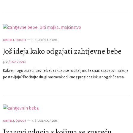
OBITELJ
,
ODGOJ
8. STUDENOGA 2016.
Još ideja kako odgajati zahtjevne bebe
piše
ŽENA VRSNA
Kakve mogu biti zahtjevne bebe i kako se roditelj može snaći s izazovima koje
postavljaju? Pročitajte drugi nastavak odličnog pregleda iskusnog dr Searsa.
OBITELJ
,
ODGOJ
7. STUDENOGA 2016.
Izazovi odgoja s kojima se susreću