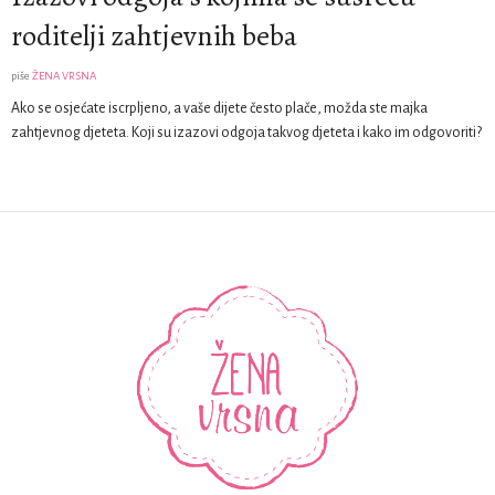
roditelji zahtjevnih beba
piše
ŽENA VRSNA
Ako se osjećate iscrpljeno, a vaše dijete često plače, možda ste majka
zahtjevnog djeteta. Koji su izazovi odgoja takvog djeteta i kako im odgovoriti?