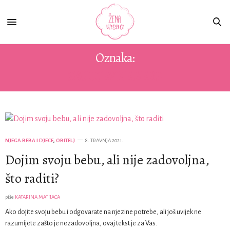
Oznaka:
ZAHTJEVNE BEBE
NJEGA BEBA I DJECE
,
OBITELJ
8. TRAVNJA 2021.
Dojim svoju bebu, ali nije zadovoljna,
što raditi?
piše
KATARINA MATIJACA
Ako dojite svoju bebu i odgovarate na njezine potrebe, ali još uvijek ne
razumijete zašto je nezadovoljna, ovaj tekst je za Vas.