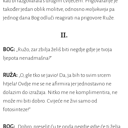
kad bi razgovarala s drugim cvijećem. Prigovaranje je
također jedan oblik molitve, odnosno
moljakanja
pa
jednog dana Bog odluči reagirati na prigovore Ruže.
II.
BOG:
„Ružo, zar zbilja želiš biti negdje gdje je tvoja
ljepota nenadmašna?”
RUŽA:
„O, gle tko se javio! Da, ja bih to svim srcem
htjela! Ovdje me se ne afirmira jer jednostavno ne
dolazim do izražaja. Nitko me ne komplimentira, ne
može mi biti dobro. Cvijeće ne živi samo od
fotosinteze!”
BOG:
„Dobro, preselit ću te onda negdje gdje će ti želja