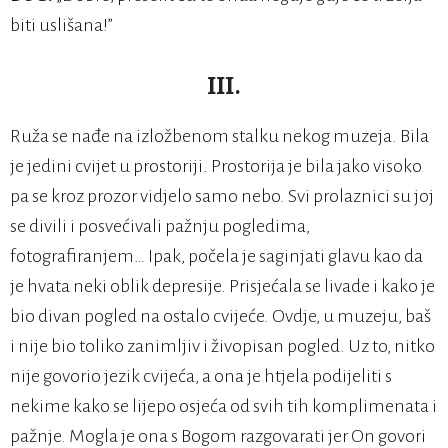
biti uslišana!”
III.
Ruža se nađe na izložbenom stalku nekog muzeja. Bila
je jedini cvijet u prostoriji. Prostorija je bila jako visoko
pa se kroz prozor vidjelo samo nebo. Svi prolaznici su joj
se divili i posvećivali pažnju pogledima,
fotografiranjem… Ipak, počela je saginjati glavu kao da
je hvata neki oblik depresije. Prisjećala se livade i kako je
bio divan pogled na ostalo cvijeće. Ovdje, u muzeju, baš
i nije bio toliko zanimljiv i živopisan pogled. Uz to, nitko
nije govorio jezik cvijeća, a ona je htjela podijeliti s
nekime kako se lijepo osjeća od svih tih komplimenata i
pažnje. Mogla je ona s Bogom razgovarati jer On govori