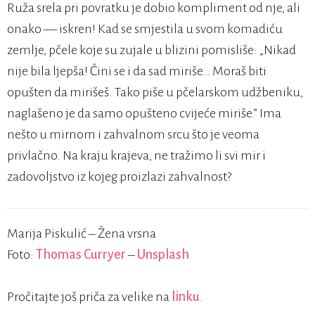
Ruža srela pri povratku je dobio kompliment od nje, ali
onako — iskren! Kad se smjestila u svom komadiću
zemlje, pčele koje su zujale u blizini pomisliše: „Nikad
nije bila ljepša! Čini se i da sad miriše… Moraš biti
opušten da mirišeš. Tako piše u pčelarskom udžbeniku,
naglašeno je da samo opušteno cvijeće miriše.” Ima
nešto u mirnom i zahvalnom srcu što je veoma
privlačno. Na kraju krajeva, ne tražimo li svi mir i
zadovoljstvo iz kojeg proizlazi zahvalnost?
Marija Piskulić – Žena vrsna
Foto:
Thomas Curryer
–
Unsplash
Pročitajte još priča za velike na
linku
.