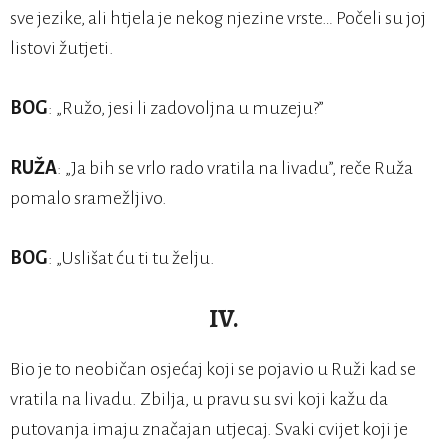
sve jezike, ali htjela je nekog njezine vrste… Počeli su joj
listovi žutjeti.
BOG
: „Ružo, jesi li zadovoljna u muzeju?”
RUŽA
: „Ja bih se vrlo rado vratila na livadu”, reče Ruža
pomalo sramežljivo.
BOG
: „Uslišat ću ti tu želju.
IV.
Bio je to neobičan osjećaj koji se pojavio u Ruži kad se
vratila na livadu. Zbilja, u pravu su svi koji kažu da
putovanja imaju značajan utjecaj. Svaki cvijet koji je