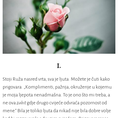
I.
Stoji Ruža nasred vrta, sva je ljuta. Možete je čuti kako
prigovara: „Komplimenti, pažnja,
okruženje u kojemu
je moja ljepota nenadmašna.
To je ono što mi treba, a
ne ova
zabit
gdje drugo cvijeće odvraća pozornost od
mene.” Bila je toliko ljuta da nikad nije bila dobre volje