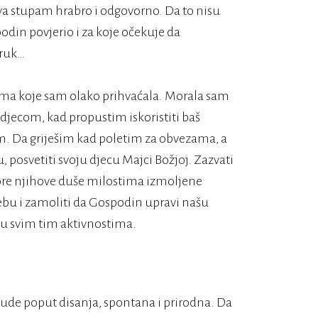
va stupam hrabro i odgovorno. Da to nisu
din povjerio i za koje očekuje da
truk…
ijama koje sam olako prihvaćala. Morala sam
 djecom, kad propustim iskoristiti baš
. Da griješim kad poletim za obvezama, a
 posvetiti svoju djecu Majci Božjoj. Zazvati
tore njihove duše milostima izmoljene
bu i zamoliti da Gospodin upravi našu
 u svim tim aktivnostima.
bude poput disanja, spontana i prirodna. Da