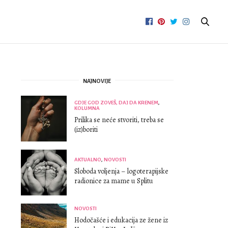
NAJNOVIJE
GDJE GOD ZOVEŠ, DAJ DA KRENEM
,
KOLUMNA
Prilika se neće stvoriti, treba se
(iz)boriti
AKTUALNO
,
NOVOSTI
Sloboda voljenja – logoterapijske
radionice za mame u Splitu
NOVOSTI
Hodočašće i edukacija ze žene iz