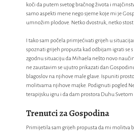
koči da putem svetog bračnog života i majčinst
samo aspekti mene nego sjeme koje mi je Gospo
umnožim plodove. Netko dvostruk, netko stos
I tako sam počela primjećivati grijeh u situac
spoznati grijeh propusta kad odbijam igrati se s
zgodnu situaciju da Mihaela nešto novo naučim
ne zaustavim se ujutro prikazati dan Gospodinu,
blagoslov na njihove male glave. Ispuniti pros
molitvama njihove majke. Podignuti pogled Ne
terapijsku igru i da dam prostora Duhu Svetom
Trenutci za Gospodina
Primijetila sam grijeh propusta da mi molitva 