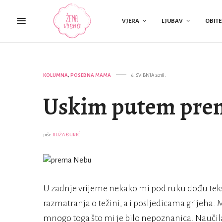
VJERA
LJUBAV
OBITE
KOLUMNA
,
POSEBNA MAMA
6. SVIBNJA 2018.
Uskim putem pre
piše
RUŽA ĐURIĆ
U zadnje vrijeme nekako mi pod ruku dođu tekstov
razmatranja o težini, a i posljedicama grijeha.
mnogo toga što mi je bilo nepoznanica. Naučila