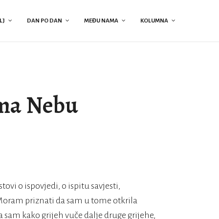
LJ
DAN PO DAN
MEĐU NAMA
KOLUMNA
ma Nebu
i o ispovjedi, o ispitu savjesti,
 Moram priznati da sam u tome otkrila
 sam kako grijeh vuče dalje druge grijehe,