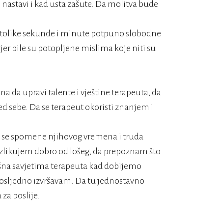
nastavi i kad usta zašute. Da molitva bude
le tolike sekunde i minute potpuno slobodne
jer bile su potopljene mislima koje niti su
 da upravi talente i vještine terapeuta, da
ed sebe. Da se terapeut okoristi znanjem i
Da se spomene njihovog vremena i truda
razlikujem dobro od lošeg, da prepoznam što
ušna savjetima terapeuta kad dobijemo
i dosljedno izvršavam. Da tu jednostavno
za poslije.