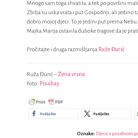
Mnogo sam toga shvatila, a tek po površini malo
Zbilja su uska vrata i put Gospodnji, ali jedino
dobro mojoj djeci. To je jedini put prema Nebu.
Majka Marija ostavila duboke tragove da je prati
Pročitajte i druga razmišljanja
Ruže Đurić
.
Ruža Đurić –
Žena vrsna
Foto:
Pixabay
Podijelite
Podijelite
Oznake:
Djeca s posebnim 