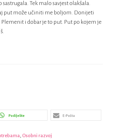
 sastrugala. Tek malo savjest olakšala.
 taj put može učiniti me boljom. Donijeti
 Plemenit i dobar je to put. Put po kojem je
š.
Podijelite
E-Pošta
potrebama
,
Osobni razvoj