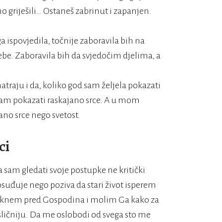
griješili… Ostaneš zabrinut i zapanjen.
 ispovjedila, točnije zaboravila bih na
be. Zaboravila bih da svjedočim djelima, a
aju i da, koliko god sam željela pokazati
 sam pokazati raskajano srce. A u mom
ano srce nego svetost.
ci
 sam gledati svoje postupke ne kritički
 osuđuje nego poziva da stari život isperem
kleknem pred Gospodina i molim Ga kako za
 sličniju. Da me oslobodi od svega sto me