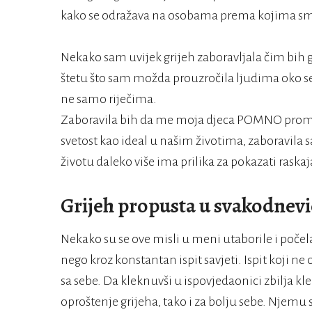
kako se odražava na osobama prema kojima smo 
Nekako sam uvijek grijeh zaboravljala čim bih ga
štetu što sam možda prouzročila ljudima oko se
ne samo riječima.
Zaboravila bih da me moja djeca POMNO promatr
svetost kao ideal u našim životima, zaboravila
životu daleko više ima prilika za pokazati raskaj
Grijeh propusta u svakodnevi
Nekako su se ove misli u meni utaborile i počela
nego kroz konstantan ispit savjeti. Ispit koji ne
sa sebe. Da kleknuvši u ispovjedaonici zbilja 
oproštenje grijeha, tako i za bolju sebe. Njemu