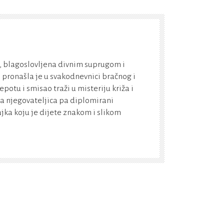
, blagoslovljena divnim suprugom i
i pronašla je u svakodnevnici bračnog i
epotu i smisao traži u misteriju križa i
ka njegovateljica pa diplomirani
ka koju je dijete znakom i slikom