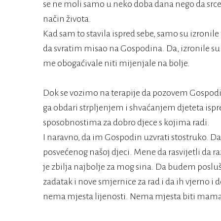
se ne moli samo u neko doba dana nego da srce 
način života.
Kad sam to stavila ispred sebe, samo su izroni
da svratim misao na Gospodina. Da, izronile su 
me obogaćivale niti mijenjale na bolje.
Dok se vozimo na terapije da pozovem Gospodina
ga obdari strpljenjem i shvaćanjem djeteta ispr
sposobnostima za dobro djece s kojima radi.
I naravno, da im Gospodin uzvrati stostruko. 
posvećenog našoj djeci. Mene da rasvijetli da 
je zbilja najbolje za mog sina. Da budem posl
zadatak i nove smjernice za rad i da ih vjerno 
nema mjesta lijenosti. Nema mjesta biti mama 