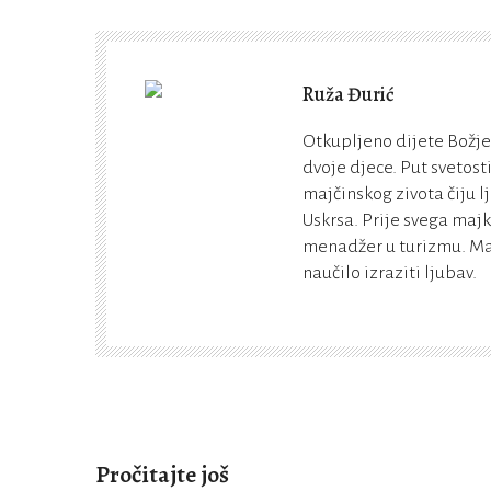
Ruža Đurić
Otkupljeno dijete Božje
dvoje djece. Put svetost
majčinskog zivota čiju lj
Uskrsa. Prije svega maj
menadžer u turizmu. Maj
naučilo izraziti ljubav.
Pročitajte još