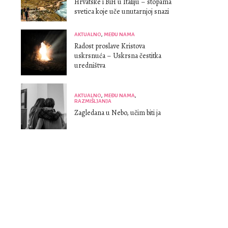
Hrvatske i BiH u Italiju – stopama
svetica koje uče unutarnjoj snazi
AKTUALNO
,
MEĐU NAMA
Radost proslave Kristova
uskrsnuća – Uskrsna čestitka
uredništva
AKTUALNO
,
MEĐU NAMA
,
RAZMIŠLJANJA
Zagledana u Nebo, učim biti ja