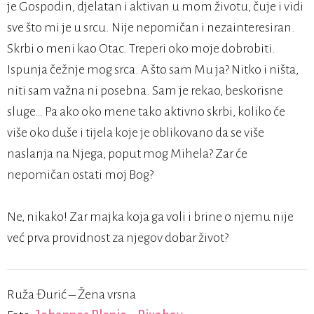
je Gospodin, djelatan i aktivan u mom životu, čuje i vidi
sve što mi je u srcu. Nije nepomičan i nezainteresiran.
Skrbi o meni kao Otac. Treperi oko moje dobrobiti.
Ispunja čežnje mog srca. A što sam Mu ja? Nitko i ništa,
niti sam važna ni posebna. Sam je rekao, beskorisne
sluge… Pa ako oko mene tako aktivno skrbi, koliko će
više oko duše i tijela koje je oblikovano da se više
naslanja na Njega, poput mog Mihela? Zar će
nepomičan ostati moj Bog?
Ne, nikako! Zar majka koja ga voli i brine o njemu nije
već prva providnost za njegov dobar život?
Ruža Đurić – Žena vrsna