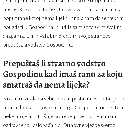
jer moj kraj znači ostaviti sina. Kako će moj sin bez
mene? Kako, moj Bože? Upravo ova pitanja su mi bila
poput rane kojoj nema lijeka. Znala sam da se trebam
pouzdati u Gospodina i trudila sam se to svim svojim
snagama. Umirivala bih pred tim svoje strahove i
prepuštala vodstvo Gospodinu.
Prepuštaš li stvarno vodstvo
Gospodinu kad imaš ranu za koju
smatraš da nema lijeka?
Nisam ni znala da sebi trebam postaviti ovo pitanje dok
nisam dobila odgovor na njega. Gospodin me, prateći
neke moje unutrašnje potrebe, poveo putem raznih
ozdravljena i oslobađanja. Duhovne vježbe svetog