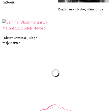
(iz)boriti
Zagledana u Nebo, učim biti ja
Održan seminar „Blago
majčinstva“