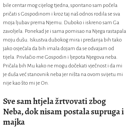
bile centar mog cijelog tjedna, spontano sam počela
pričati s Gospodinom i kroz taj naš odnos rodila se sva
moja ljubav prema Njemu. Duboko i iskreno sam Ga
zavoljela. Ponekad je i sama pomisao na Njega rastapala
moju dušu. Iskustva dubokog mira i predanja bih tako
jako osjećala da bih imala dojam da se odvajam od
tijela. Privlačio me Gospodin i ljepota Njegova neba.
Pričala bih Mu kako ne mogu dočekati vječnost i da mi
je duša već stanovnik neba jer ništa na ovom svijetu mi
nije kao što mi je On.
Sve sam htjela žrtvovati zbog
Neba, dok nisam postala supruga i
majka