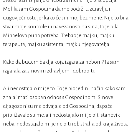
Svako razmišljanje o nebu za mene nije bila opcija.
Molila sam Gospodina da me podrži u zdravlju i
dugovječnosti, jer kako će sin moj bez mene. Nije to bila
stvar moje kontrole ili navezanosti na sina, to je bila
Mihaelova puna potreba. Trebao je majku, majku
terapeuta, majku asistenta, majku njegovatelja.
Kako da budem baklja koja izgara za nebom? Ja sam
izgarala za sinovim zdravljem i dobrobiti.
Ali nedostajalo mi je to. To je bio jedini način kako sam
znala imati osoban odnos s Gospodinom. Sinove
dijagoze nisu me odvajale od Gospodina, dapače
približavale su me, ali nedostajalo mi je biti stanovik
neba, nedostajalo mi je ne biti rob straha od kraja života