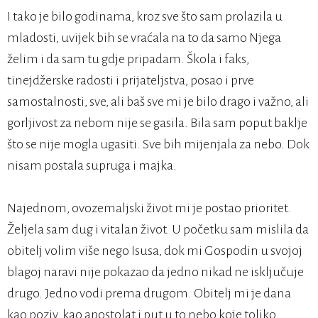
I tako je bilo godinama, kroz sve što sam prolazila u
mladosti, uvijek bih se vraćala na to da samo Njega
želim i da sam tu gdje pripadam. Škola i faks,
tinejdžerske radosti i prijateljstva, posao i prve
samostalnosti, sve, ali baš sve mi je bilo drago i važno, ali
gorljivost za nebom nije se gasila. Bila sam poput baklje
što se nije mogla ugasiti. Sve bih mijenjala za nebo. Dok
nisam postala supruga i majka.
Najednom, ovozemaljski život mi je postao prioritet.
Željela sam dug i vitalan život. U početku sam mislila da
obitelj volim više nego Isusa, dok mi Gospodin u svojoj
blagoj naravi nije pokazao da jedno nikad ne isključuje
drugo. Jedno vodi prema drugom. Obitelj mi je dana
kao poziv, kao apostolat i put u to nebo koje toliko