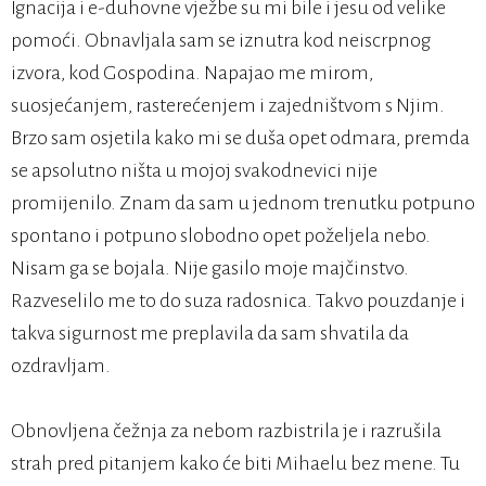
Ignacija i e-duhovne vježbe su mi bile i jesu od velike
pomoći. Obnavljala sam se iznutra kod neiscrpnog
izvora, kod Gospodina. Napajao me mirom,
suosjećanjem, rasterećenjem i zajedništvom s Njim.
Brzo sam osjetila kako mi se duša opet odmara, premda
se apsolutno ništa u mojoj svakodnevici nije
promijenilo. Znam da sam u jednom trenutku potpuno
spontano i potpuno slobodno opet poželjela nebo.
Nisam ga se bojala. Nije gasilo moje majčinstvo.
Razveselilo me to do suza radosnica. Takvo pouzdanje i
takva sigurnost me preplavila da sam shvatila da
ozdravljam.
Obnovljena čežnja za nebom razbistrila je i razrušila
strah pred pitanjem kako će biti Mihaelu bez mene. Tu