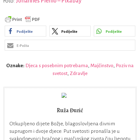
Foto:
Johannes Plenio – Pixabay
Podijelite
Podijelite
Podijelite
E-Pošta
Oznake:
Djeca s posebnim potrebama
,
Majčinstvo
,
Poziv na
svetost
,
Zdravlje
Ruža Đurić
Otkupljeno dijete Božje, blagoslovljena divnim
suprugom i dvoje djece. Put svetosti pronašla je u
svakodnevnici bračnog i majčinskog zivota čiju ljepotu