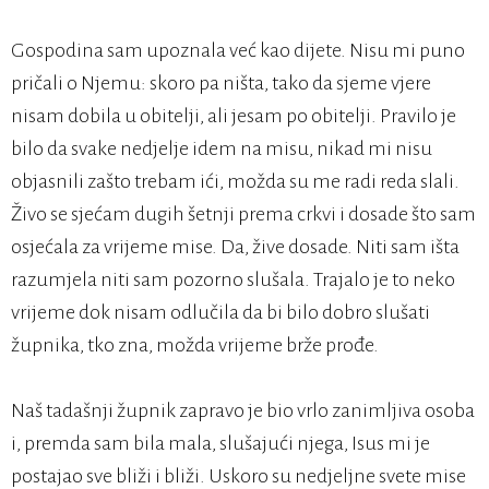
Gospodina sam upoznala već kao dijete. Nisu mi puno
pričali o Njemu: skoro pa ništa, tako da sjeme vjere
nisam dobila u obitelji, ali jesam po obitelji. Pravilo je
bilo da svake nedjelje idem na misu, nikad mi nisu
objasnili zašto trebam ići, možda su me radi reda slali.
Živo se sjećam dugih šetnji prema crkvi i dosade što sam
osjećala za vrijeme mise. Da, žive dosade. Niti sam išta
razumjela niti sam pozorno slušala. Trajalo je to neko
vrijeme dok nisam odlučila da bi bilo dobro slušati
župnika, tko zna, možda vrijeme brže prođe.
Naš tadašnji župnik zapravo je bio vrlo zanimljiva osoba
i, premda sam bila mala, slušajući njega, Isus mi je
postajao sve bliži i bliži. Uskoro su nedjeljne svete mise