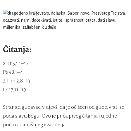
Čitanja:
2 Kr 5,14–17
Ps 98,1–4
2 Tim 2,8–13
Lk 17,11–19
Stranac, gubavac, vidjevši da je očišćen od gube, vrati se i
poda slavu Bogu. Ovo je priča prvog čitanja i ujedno
priča iz današnjeg evanđelja.