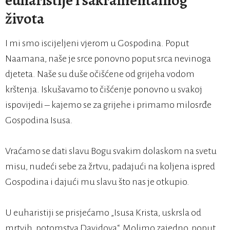
euharistije i sakramentalnog
života
I mi smo iscijeljeni vjerom u Gospodina. Poput
Naamana, naše je srce ponovno poput srca nevinoga
djeteta. Naše su duše očišćene od grijeha vodom
krštenja. Iskušavamo to čišćenje ponovno u svakoj
ispovijedi – kajemo se za grijehe i primamo milosrđe
Gospodina Isusa.
Vraćamo se dati slavu Bogu svakim dolaskom na svetu
misu, nudeći sebe za žrtvu, padajući na koljena ispred
Gospodina i dajući mu slavu što nas je otkupio.
U euharistiji se prisjećamo „Isusa Krista, uskrsla od
mrtvih, potomstva Davidova“. Molimo zajedno, poput