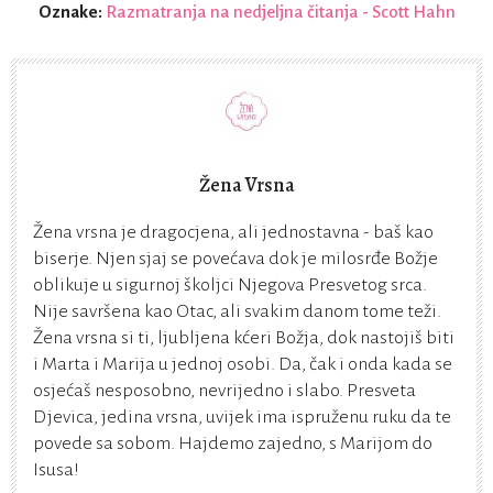
Oznake:
Razmatranja na nedjeljna čitanja - Scott Hahn
Žena Vrsna
Žena vrsna je dragocjena, ali jednostavna - baš kao
biserje. Njen sjaj se povećava dok je milosrđe Božje
oblikuje u sigurnoj školjci Njegova Presvetog srca.
Nije savršena kao Otac, ali svakim danom tome teži.
Žena vrsna si ti, ljubljena kćeri Božja, dok nastojiš biti
i Marta i Marija u jednoj osobi. Da, čak i onda kada se
osjećaš nesposobno, nevrijedno i slabo. Presveta
Djevica, jedina vrsna, uvijek ima ispruženu ruku da te
povede sa sobom. Hajdemo zajedno, s Marijom do
Isusa!