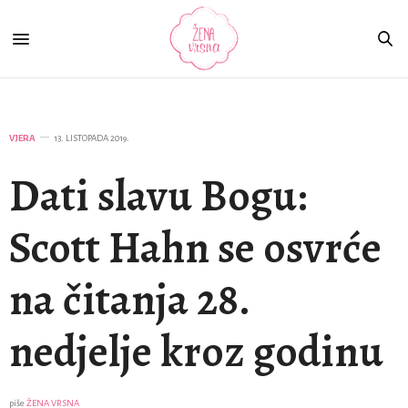
VJERA
13. LISTOPADA 2019.
Dati slavu Bogu:
Scott Hahn se osvrće
na čitanja 28.
nedjelje kroz godinu
piše
ŽENA VRSNA