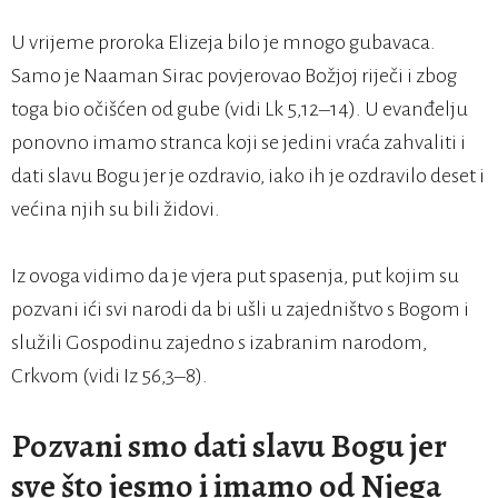
U vrijeme proroka Elizeja bilo je mnogo gubavaca.
Samo je Naaman Sirac povjerovao Božjoj riječi i zbog
toga bio očišćen od gube (vidi Lk 5,12–14). U evanđelju
ponovno imamo stranca koji se jedini vraća zahvaliti i
dati slavu Bogu jer je ozdravio, iako ih je ozdravilo deset i
većina njih su bili židovi.
Iz ovoga vidimo da je vjera put spasenja, put kojim su
pozvani ići svi narodi da bi ušli u zajedništvo s Bogom i
služili Gospodinu zajedno s izabranim narodom,
Crkvom (vidi Iz 56,3–8).
Pozvani smo dati slavu Bogu jer
sve što jesmo i imamo od Njega