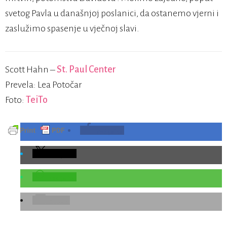
svetog Pavla u današnjoj poslanici, da ostanemo vjerni i
zaslužimo spasenje u vječnoj slavi.
Scott Hahn –
St. Paul Center
Prevela: Lea Potočar
Foto:
TeiTo
Podijelite
Podijelite
Podijelite
E-Pošta