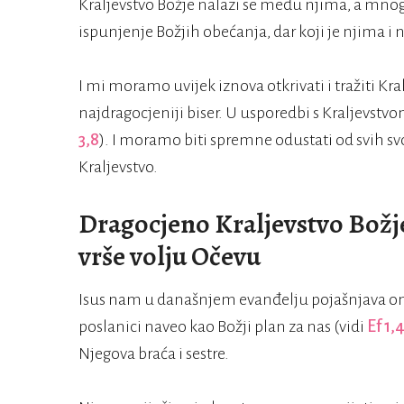
Kraljevstvo Božje nalazi se među njima, a mnogi
ispunjenje Božjih obećanja, dar koji je njima i
I mi moramo uvijek iznova otkrivati i tražiti Kr
najdragocjeniji biser. U usporedbi s Kraljevstv
3,8
). I moramo biti spremne odustati od svih svo
Kraljevstvo.
Dragocjeno Kraljevstvo Božje
vrše volju Očevu
Isus nam u današnjem evanđelju pojašnjava ono
poslanici naveo kao Božji plan za nas (vidi
Ef 1,
Njegova braća i sestre.