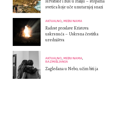
Hrvatske i BiH u Italiju – stopama
svetica koje uče unutarnjoj snazi
AKTUALNO
,
MEĐU NAMA
Radost proslave Kristova
uskrsnuća – Uskrsna čestitka
uredništva
AKTUALNO
,
MEĐU NAMA
,
RAZMIŠLJANJA
Zagledana u Nebo, učim biti ja