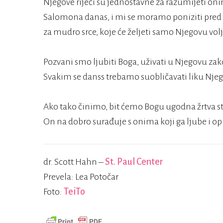
Njegove riječi su jednostavne za razumijeti onim
Salomona danas, i mi se moramo poniziti pred
za mudro srce, koje će željeti samo Njegovu vol
Pozvani smo ljubiti Boga, uživati u Njegovu zako
Svakim se danss trebamo suobličavati liku Njeg
Ako tako činimo, bit ćemo Bogu ugodna žrtva s
On na dobro surađuje s onima koji ga ljube i op
dr. Scott Hahn –
St. Paul Center
Prevela: Lea Potočar
Foto:
TeiTo