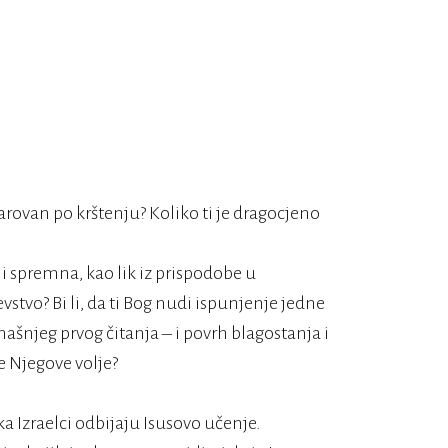
 darovan po krštenju? Koliko ti je dragocjeno
i li spremna, kao lik iz prispodobe u
evstvo? Bi li, da ti Bog nudi ispunjenje jedne
našnjeg prvog čitanja – i povrh blagostanja i
e Njegove volje?
 Izraelci odbijaju Isusovo učenje.