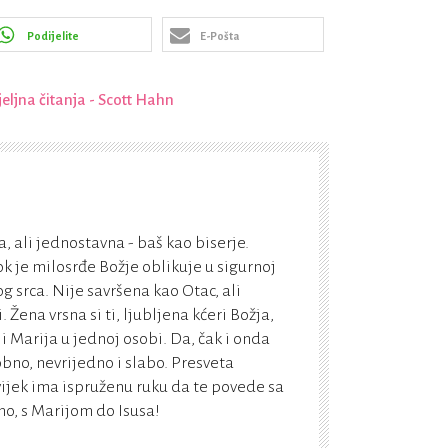
Podijelite
E-Pošta
ljna čitanja - Scott Hahn
, ali jednostavna - baš kao biserje.
k je milosrđe Božje oblikuje u sigurnoj
g srca. Nije savršena kao Otac, ali
Žena vrsna si ti, ljubljena kćeri Božja,
 i Marija u jednoj osobi. Da, čak i onda
bno, nevrijedno i slabo. Presveta
vijek ima ispruženu ruku da te povede sa
, s Marijom do Isusa!