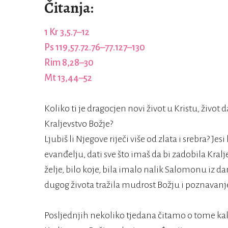
Čitanja:
1 Kr 3,5.7–12
Ps 119,57.72.76–77.127–130
Rim 8,28–30
Mt 13,44–52
Koliko ti je dragocjen novi život u Kristu, život
Kraljevstvo Božje?
Ljubiš li Njegove riječi više od zlata i srebra? Jes
evanđelju, dati sve što imaš da bi zadobila Kralj
želje, bilo koje, bila imalo nalik Salomonu iz da
dugog života tražila mudrost Božju i poznavanj
Posljednjih nekoliko tjedana čitamo o tome kaka