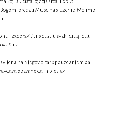
a koji su čista, dječja srca. Poput
 Bogom, predati Mu se na služenje. Molimo
ju.
nu i zaboraviti, napustiti svaki drugi put.
ova Sina.
tavljena na Njegov oltar s pouzdanjem da
ravdava pozvane da ih proslavi.