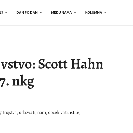
LJ
DAN PO DAN
MEĐU NAMA
KOLUMNA
vstvo: Scott Hahn
7. nkg