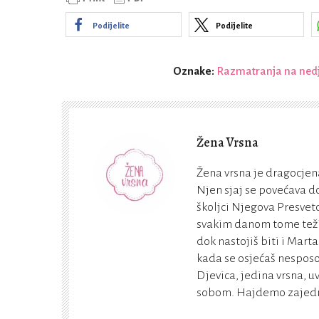
Podijelite
Podijelite
Oznake:
Razmatranja na nedje
Žena Vrsna
Žena vrsna je dragocjena
Njen sjaj se povećava do
školjci Njegova Presveto
svakim danom tome teži. 
dok nastojiš biti i Marta
kada se osjećaš nesposo
Djevica, jedina vrsna, u
sobom. Hajdemo zajedno