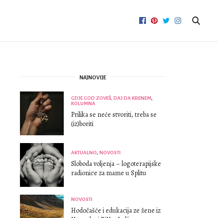
NAJNOVIJE
GDJE GOD ZOVEŠ, DAJ DA KRENEM
,
KOLUMNA
Prilika se neće stvoriti, treba se
(iz)boriti
AKTUALNO
,
NOVOSTI
Sloboda voljenja – logoterapijske
radionice za mame u Splitu
NOVOSTI
Hodočašće i edukacija ze žene iz