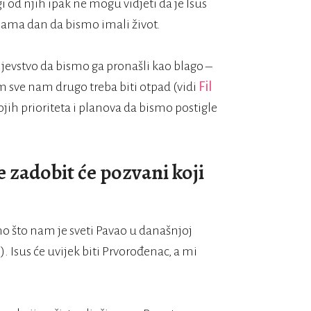
 od njih ipak ne mogu vidjeti da je Isus
 nama dan da bismo imali život.
aljevstvo da bismo ga pronašli kao blago –
om sve nam drugo treba biti otpad (vidi
Fil
jih prioriteta i planova da bismo postigle
 zadobit će pozvani koji
 što nam je sveti Pavao u današnjoj
4
). Isus će uvijek biti Prvorođenac, a mi