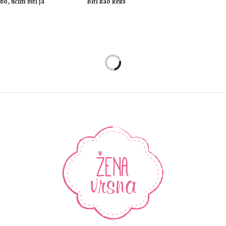
o, učim biti ja
Biti kao keks