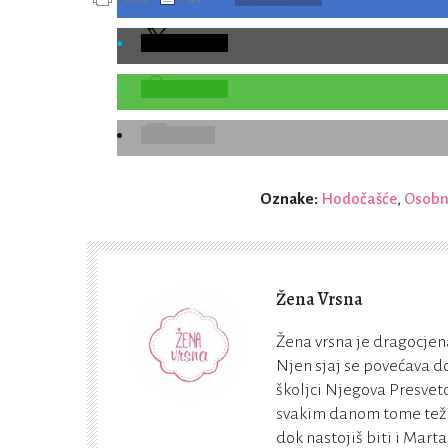
Podijelite
Podijelite
Podijelite
E-Pošta
Oznake:
Hodočašće
,
Osobni
Žena Vrsna
Žena vrsna je dragocjena
Njen sjaj se povećava do
školjci Njegova Presveto
svakim danom tome teži. 
dok nastojiš biti i Marta