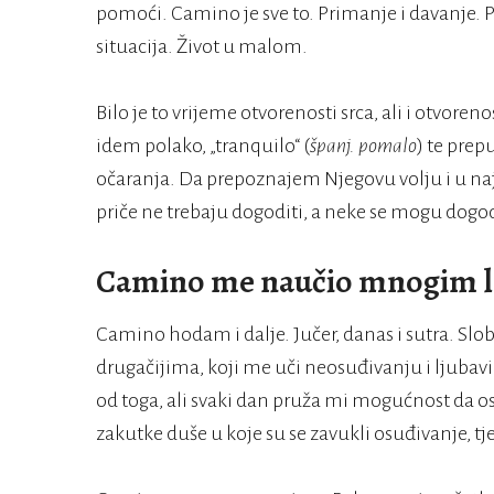
pomoći. Camino je sve to. Primanje i davanje. P
situacija. Život u malom.
Bilo je to vrijeme otvorenosti srca, ali i otvore
idem polako, „tranquilo“ (
španj. pomalo
) te prep
očaranja. Da prepoznajem Njegovu volju i u naj
priče ne trebaju dogoditi, a neke se mogu dogo
Camino me naučio mnogim l
Camino hodam i dalje. Jučer, danas i sutra. Sl
drugačijima, koji me uči neosuđivanju i ljubavi
od toga, ali svaki dan pruža mi mogućnost da 
zakutke duše u koje su se zavukli osuđivanje, t