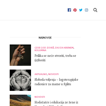
NAJNOVIJE
GDJE GOD ZOVEŠ, DAJ DA KRENEM
,
KOLUMNA
Prilika se neće stvoriti, treba se
(iz)boriti
AKTUALNO
,
NOVOSTI
Sloboda voljenja – logoterapijske
radionice za mame u Splitu
NOVOSTI
Hodočašće i edukacija ze žene iz