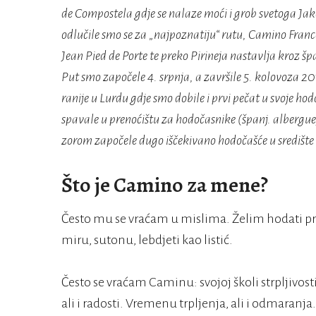
de Compostela gdje se nalaze moći i grob svetoga Jako
odlučile smo se za „najpoznatiju“ rutu,
Camino Franc
Jean Pied de Porte te preko Pirineja nastavlja kroz šp
Put smo započele 4. srpnja, a završile 5. kolovoza 
ranije u Lurdu gdje smo dobile i prvi pečat u svoje hod
spavale u prenoćištu za hodočasnike (španj. albergu
zorom započele dugo iščekivano hodočašće u središte
Što je Camino za mene?
Često mu se vraćam u mislima. Želim hodati p
miru, sutonu, lebdjeti kao listić.
Često se vraćam Caminu: svojoj školi strpljivos
ali i radosti. Vremenu trpljenja, ali i odmaran