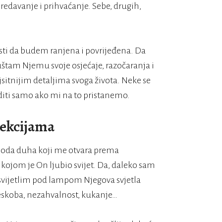
redavanje i prihvaćanje. Sebe, drugih,
nosti da budem ranjena i povrijeđena. Da
uštam Njemu svoje osjećaje, razočaranja i
sitnijim detaljima svoga života. Neke se
diti samo ako mi na to pristanemo.
ekcijama
oboda duha koji me otvara prema
 kojom je On ljubio svijet. Da, daleko sam
osvijetlim pod lampom Njegova svjetla
jeskoba, nezahvalnost, kukanje…