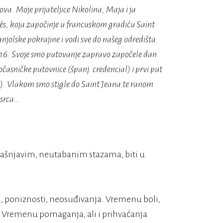
va. Moje prijateljice Nikolina, Maja i ja
és,
koja započinje u francuskom gradiću Saint
anjolske pokrajine i vodi sve do našeg odredišta.
2016. Svoje smo putovanje zapravo započele dan
očasničke putovnice (španj. credencial) i prvi put
e). Vlakom smo stigle do Saint Jeana te ranom
 srca…
rašnjavim, neutabanim stazama, biti u
ti, poniznosti, neosuđivanja. Vremenu boli,
ja. Vremenu pomaganja, ali i prihvaćanja