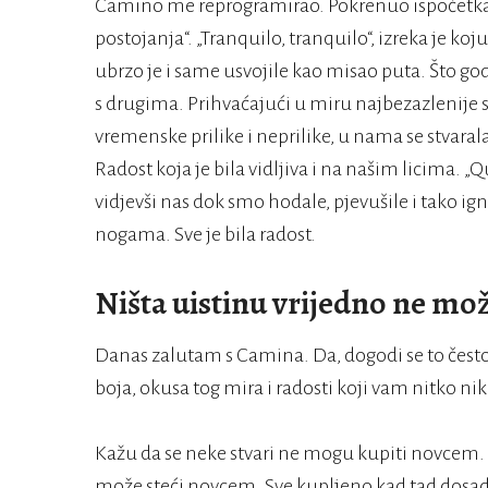
Camino me reprogramirao. Pokrenuo ispočetka.
postojanja“. „Tranquilo, tranquilo“, izreka je k
ubrzo je i same usvojile kao misao puta. Što god
s drugima. Prihvaćajući u miru najbezazlenije s
vremenske prilike i neprilike, u nama se stvaral
Radost koja je bila vidljiva i na našim licima. „
vidjevši nas dok smo hodale, pjevušile i tako ign
nogama. Sve je bila radost.
Ništa uistinu vrijedno ne mo
Danas zalutam s Camina. Da, dogodi se to često, 
boja, okusa tog mira i radosti koji vam nitko ni
Kažu da se neke stvari ne mogu kupiti novcem. J
može steći novcem. Sve kupljeno kad tad dosadi, 