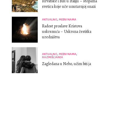
Hrvatske i BiH u Italiju – stopama
svetica koje uče unutarnjoj snazi
AKTUALNO
,
MEĐU NAMA
Radost proslave Kristova
uskrsnuća – Uskrsna čestitka
uredništva
AKTUALNO
,
MEĐU NAMA
,
RAZMIŠLJANJA
Zagledana u Nebo, učim biti ja