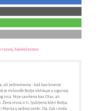
 razvoj
,
Svjedočanstvo
, ali jednostavna - baš kao biserje.
k je milosrđe Božje oblikuje u sigurnoj
g srca. Nije savršena kao Otac, ali
Žena vrsna si ti, ljubljena kćeri Božja,
 i Marija u jednoj osobi. Da, čak i onda