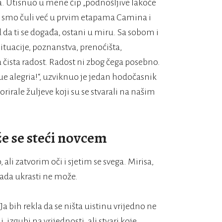
 Utisnuo u mene čip „podnošljive lakoće
oju smo čuli već u prvim etapama Camina i
 da ti se događa, ostani u miru. Sa sobom i
ituacije, poznanstva, prenoćišta,
a čista radost. Radost ni zbog čega posebno.
Que alegria!“, uzviknuo je jedan hodočasnik
orirale žuljeve koji su se stvarali na našim
že se steći novcem
ali zatvorim oči i sjetim se svega. Mirisa,
kada ukrasti ne može.
a bih rekla da se ništa uistinu vrijedno ne
izgubi na vrijednosti, ali stvari koje