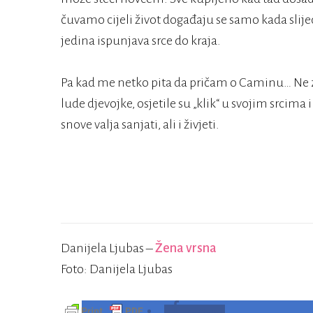
čuvamo cijeli život događaju se samo kada slij
jedina ispunjava srce do kraja.
Pa kad me netko pita da pričam o Caminu… Ne 
lude djevojke, osjetile su „klik“ u svojim srcima
snove valja sanjati, ali i živjeti.
Danijela Ljubas –
Žena vrsna
Foto: Danijela Ljubas