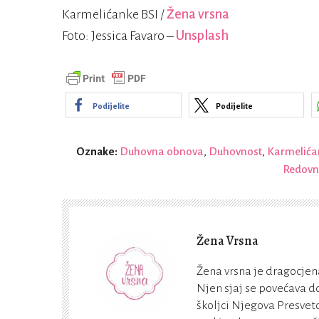
Karmelićanke BSI /
Žena vrsna
Foto: Jessica Favaro –
Unsplash
Podijelite
Podijelite
Oznake:
Duhovna obnova
,
Duhovnost
,
Karmelića
Redovn
Žena Vrsna
Žena vrsna je dragocjena
Njen sjaj se povećava do
školjci Njegova Presveto