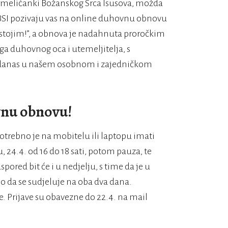
rmelićanki Božanskog Srca Isusova, možda
BSI pozivaju vas na online duhovnu obnovu
 stojim!”, a obnova je nadahnuta proročkim
oga duhovnog oca i utemeljitelja, s
 danas u našem osobnom i zajedničkom
vnu obnovu!
otrebno je na mobitelu ili laptopu imati
, 24.4. od 16 do 18 sati, potom pauza, te
spored bit će i u nedjelju, s time da je u
o da se sudjeluje na oba dva dana.
e. Prijave su obavezne do 22.4. na mail