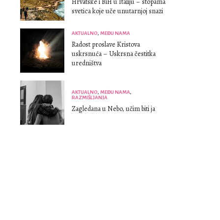
Hrvatske i BiH u Italiju – stopama
svetica koje uče unutarnjoj snazi
AKTUALNO
,
MEĐU NAMA
Radost proslave Kristova
uskrsnuća – Uskrsna čestitka
uredništva
AKTUALNO
,
MEĐU NAMA
,
RAZMIŠLJANJA
Zagledana u Nebo, učim biti ja