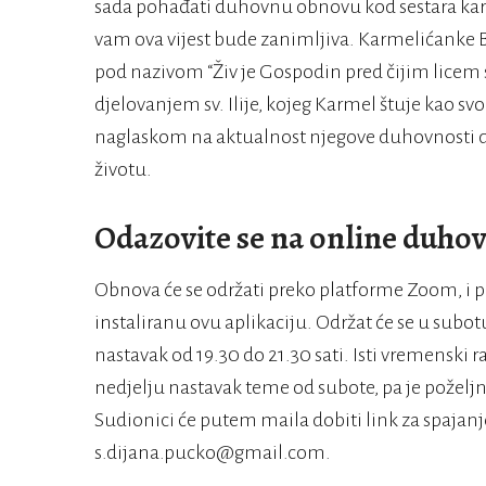
sada pohađati duhovnu obnovu kod sestara ka
vam ova vijest bude zanimljiva. Karmelićanke 
pod nazivom “Živ je Gospodin pred čijim licem
djelovanjem sv. Ilije, kojeg Karmel štuje kao sv
naglaskom na aktualnost njegove duhovnosti
životu.
Odazovite se na online duho
Obnova će se održati preko platforme Zoom, i p
instaliranu ovu aplikaciju. Održat će se u subotu
nastavak od 19.30 do 21.30 sati. Isti vremenski ra
nedjelju nastavak teme od subote, pa je poželjn
Sudionici će putem maila dobiti link za spajanj
s.dijana.pucko@gmail.com.