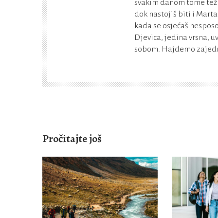
svakim danom tome teži. 
dok nastojiš biti i Marta
kada se osjećaš nesposo
Djevica, jedina vrsna, u
sobom. Hajdemo zajedno
Pročitajte još