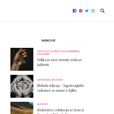
NAJNOVIJE
GDJE GOD ZOVEŠ, DAJ DA KRENEM
,
KOLUMNA
Prilika se neće stvoriti, treba se
(iz)boriti
AKTUALNO
,
NOVOSTI
Sloboda voljenja – logoterapijske
radionice za mame u Splitu
NOVOSTI
Hodočašće i edukacija ze žene iz