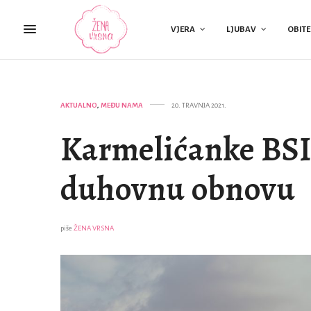
VJERA
LJUBAV
OBITE
AKTUALNO
,
MEĐU NAMA
20. TRAVNJA 2021.
Karmelićanke BSI 
duhovnu obnovu
piše
ŽENA VRSNA