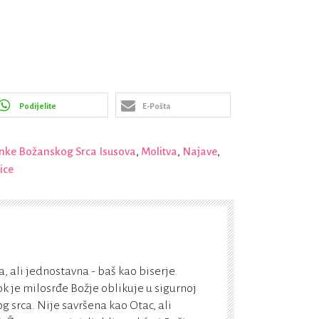
Podijelite
E-Pošta
nke Božanskog Srca Isusova
,
Molitva
,
Najave
,
ice
, ali jednostavna - baš kao biserje.
k je milosrđe Božje oblikuje u sigurnoj
g srca. Nije savršena kao Otac, ali