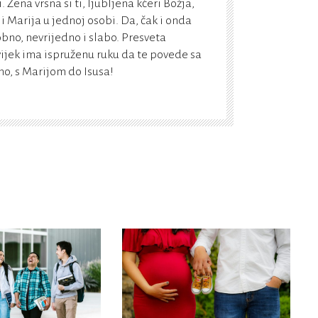
Žena vrsna si ti, ljubljena kćeri Božja,
 i Marija u jednoj osobi. Da, čak i onda
bno, nevrijedno i slabo. Presveta
vijek ima ispruženu ruku da te povede sa
, s Marijom do Isusa!