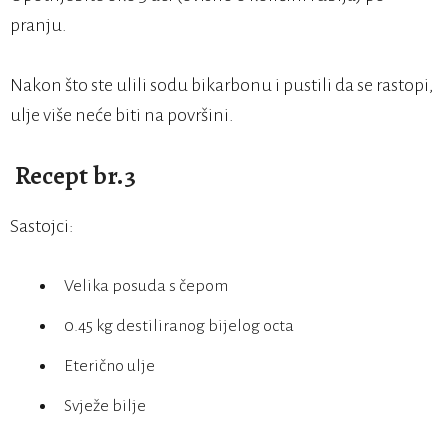
pranju.
Nakon što ste ulili sodu bikarbonu i pustili da se rastopi,
ulje više neće biti na površini.
Recept br.3
Sastojci:
Velika posuda s čepom
0.45 kg destiliranog bijelog octa
Eterično ulje
Svježe bilje