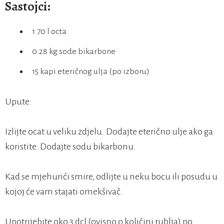
Sastojci:
1.70 l octa
0.28 kg sode bikarbone
15 kapi eteričnog ulja (po izboru)
Upute:
Izlijte ocat u veliku zdjelu. Dodajte eterično ulje ako ga
koristite. Dodajte sodu bikarbonu.
Kad se mjehurići smire, odlijte u neku bocu ili posudu u
kojoj će vam stajati omekšivač.
Upotrijebite oko 3 dcl (ovisno o količini rublja) po