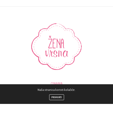
O NAMA
Naša stranica koristi kolačiće.
KONTAKT
PRIHVATI
© 2018 - SVA PRAVA PRIDRŽANA - ZENAVRSNA.COM