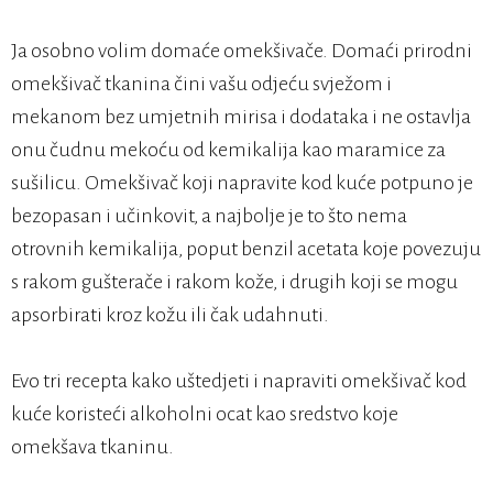
Ja osobno volim domaće omekšivače. Domaći prirodni
omekšivač tkanina čini vašu odjeću svježom i
mekanom bez umjetnih mirisa i dodataka i ne ostavlja
onu čudnu mekoću od kemikalija kao maramice za
sušilicu. Omekšivač koji napravite kod kuće potpuno je
bezopasan i učinkovit, a najbolje je to što nema
otrovnih kemikalija, poput benzil acetata koje povezuju
s rakom gušterače i rakom kože, i drugih koji se mogu
apsorbirati kroz kožu ili čak udahnuti.
Evo tri recepta kako uštedjeti i napraviti omekšivač kod
kuće koristeći alkoholni ocat kao sredstvo koje
omekšava tkaninu.