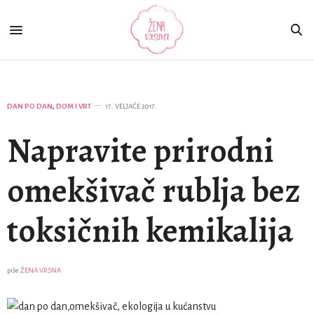
DAN PO DAN
,
DOM I VRT
17. VELJAČE 2017.
Napravite prirodni
omekšivač rublja bez
toksičnih kemikalija
piše
ŽENA VRSNA