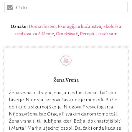
E-Pošta
Oznake:
Domaćinstvo
,
Ekologija u kućanstvu
,
Ekološka
sredstva za čišćenje
,
Omekšivač
,
Recepti
,
Uradi sam
Žena Vrsna
Žena vrsna je dragocjena, ali jednostavna - baš kao
biserje. Njen sjaj se povećava dok je milosrđe Božje
oblikuje u sigurnoj školjci Njegova Presvetog srca.
Nije savršena kao Otac, ali svakim danom tome teži.
Žena vrsna si ti, ljubljena kćeri Božja, dok nastojiš biti
i Marta i Marija u jednoj osobi. Da, čak i onda kada se