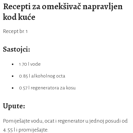
Recepti za omekšivač napravljen
kod kuće
Recept br. 1
Sastojci:
1.70 l vode
0.85 l alkoholnog octa
0.57 l regeneratora za kosu
Upute:
Pomiješajte vodu, ocat i regenerator u jednoj posudi od
4.55 l i promiješajte.