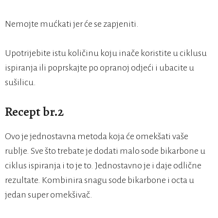
Nemojte mućkati jer će se zapjeniti.
Upotrijebite istu količinu koju inače koristite u ciklusu
ispiranja ili poprskajte po opranoj odjeći i ubacite u
sušilicu.
Recept br.2
Ovo je jednostavna metoda koja će omekšati vaše
rublje. Sve što trebate je dodati malo sode bikarbone u
ciklus ispiranja i to je to. Jednostavno je i daje odlične
rezultate. Kombinira snagu sode bikarbone i octa u
jedan super omekšivač.