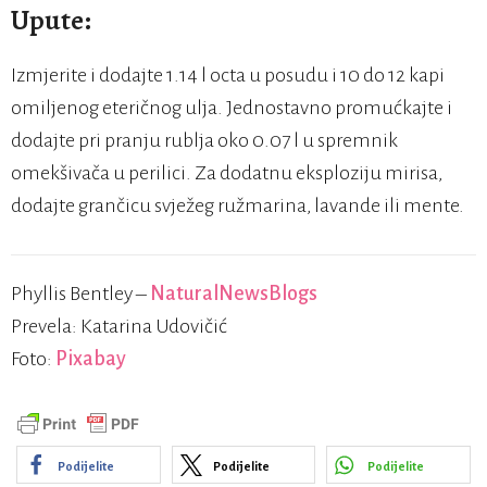
Upute:
Izmjerite i dodajte 1.14 l octa u posudu i 10 do 12 kapi
omiljenog eteričnog ulja. Jednostavno promućkajte i
dodajte pri pranju rublja oko 0.07 l u spremnik
omekšivača u perilici. Za dodatnu eksploziju mirisa,
dodajte grančicu svježeg ružmarina, lavande ili mente.
Phyllis Bentley –
NaturalNewsBlogs
Prevela: Katarina Udovičić
Foto:
Pixabay
Podijelite
Podijelite
Podijelite