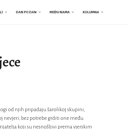
LJ
DAN PO DAN
MEĐU NAMA
KOLUMNA
jece
nogi od njih pripadaju šarolikoj skupini,
joj nevjeri, bez potrebe grditi one među
jatelja koji su nesnošljivi prema vjerskim