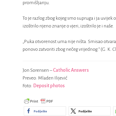
promišljanju.
To je razlog zbog kojeg smo supruga i ja uvijek 
izoštrilo njeno znanje o vjeri, izoštrilo je i naše.
„Puka otvorenost uma nije ništa. Smisao otvaran
ponovo zatvoriti zbog nečeg vrijednog.“ (G. K. 
Jon Sorensen –
Catholic Answers
Preveo: Mladen Ilijević
Foto:
Deposit photos
Podijelite
Podijelite