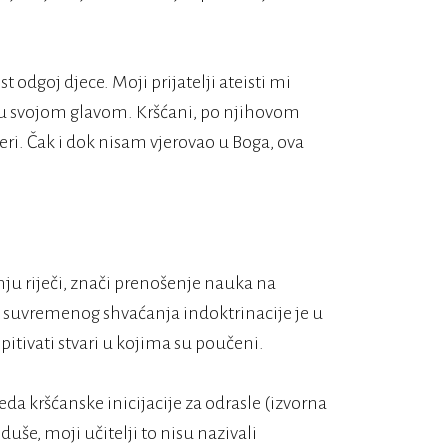
 odgoj djece. Moji prijatelji ateisti mi
aju svojom glavom. Kršćani, po njihovom
jeri. Čak i dok nisam vjerovao u Boga, ova
ju riječi, znači prenošenje nauka na
i suvremenog shvaćanja indoktrinacije je u
pitivati stvari u kojima su poučeni.
a kršćanske inicijacije za odrasle (izvorna
še, moji učitelji to nisu nazivali