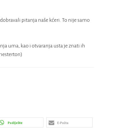
odobravali pitanja naše kćeri. To nije samo
ja uma, kao i otvaranja usta je znati ih
Chesterton)
Podijelite
E-Pošta