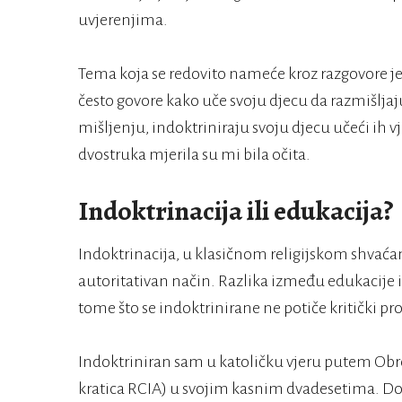
uvjerenjima.
Tema koja se redovito nameće kroz razgovore jest
često govore kako uče svoju djecu da razmišlj
mišljenju, indoktriniraju svoju djecu učeći ih v
dvostruka mjerila su mi bila očita.
Indoktrinacija ili edukacija?
Indoktrinacija, u klasičnom religijskom shvaćan
autoritativan način. Razlika između edukacije 
tome što se indoktrinirane ne potiče kritički pro
Indoktriniran sam u katoličku vjeru putem Obred
kratica RCIA) u svojim kasnim dvadesetima. Dodu