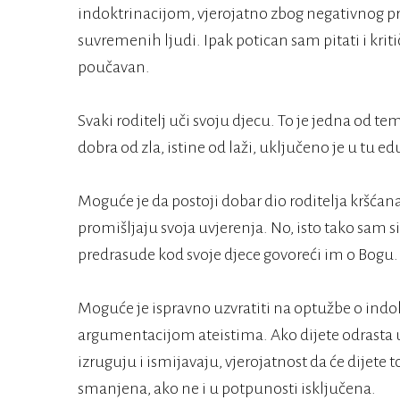
indoktrinacijom, vjerojatno zbog negativnog pri
suvremenih ljudi. Ipak potican sam pitati i kriti
poučavan.
Svaki roditelj uči svoju djecu. To je jedna od te
dobra od zla, istine od laži, uključeno je u tu ed
Moguće je da postoji dobar dio roditelja kršćana 
promišljaju svoja uvjerenja. No, isto tako sam si
predrasude kod svoje djece govoreći im o Bogu.
Moguće je ispravno uzvratiti na optužbe o indok
argumentacijom ateistima. Ako dijete odrasta 
izruguju i ismijavaju, vjerojatnost da će dijete 
smanjena, ako ne i u potpunosti isključena.