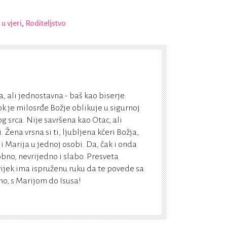
u vjeri
,
Roditeljstvo
, ali jednostavna - baš kao biserje.
k je milosrđe Božje oblikuje u sigurnoj
g srca. Nije savršena kao Otac, ali
Žena vrsna si ti, ljubljena kćeri Božja,
 i Marija u jednoj osobi. Da, čak i onda
bno, nevrijedno i slabo. Presveta
vijek ima ispruženu ruku da te povede sa
, s Marijom do Isusa!