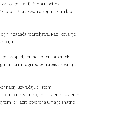
zvuka koji ta riječ ima u očima
čki promišljati stvari o kojima sam bio
meljnih zadaća roditeljstva. Razlikovanje
ukaciju.
koji svoju djecu ne potiču da kritički
guran da mnogi roditelji ateisti stvaraju
trinaciji uzvraćajući istom
u domaćinstvu u kojem se vjerska uvjerenja
toj temi prilaziti otvorena uma je znatno