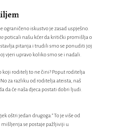
ciljem
e ograničeno iskustvo je zasad uspješno.
mo
poticali našu kćer da kritički promišlja o
tavlja pitanja i trudili smo se ponuditi joj
j vjeri upravo koliko smo se i nadali.
o koji roditelj to ne čini? Poput roditelja
 No za razliku od roditelja ateista, naš
ada da će naša djeca postati dobri ljudi.
jek oštri jedan drugoga.“ To je više od
šljenja se postaje pažljiviji u