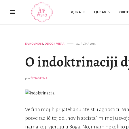
VJERA
LJUBAV
OBITE
DUHOVNOST
,
ODGOJ
,
VJERA
20. RUJNA 2017.
O indoktrinaciji d
piše
ŽENA VRSNA
Većina mojih prijatelja su ateisti i agnostici. M
posve različitoj od „novih ateista“, mirnoj u svo
nama koji vjeruju u Boga. No, imam nekoliko pri