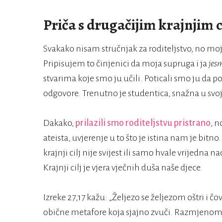
Priča s drugačijim krajnjim 
Svakako nisam stručnjak za roditeljstvo, no moj
Pripisujem to činjenici da moja supruga i ja
jes
stvarima koje smo ju učili. Poticali smo ju da pos
odgovore. Trenutno je studentica, snažna u svojo
Dakako,
prilazili smo roditeljstvu pristrano
, n
ateista, uvjerenje u to što je istina nam je bitno.
krajnji cilj nije svijest ili samo hvale vrijedna n
Krajnji cilj je vjera vječnih duša naše djece.
Izreke 27,17 kažu: „Željezo se željezom oštri i čov
obične metafore koja sjajno zvuči. Razmjenom mi