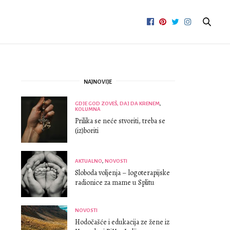
NAJNOVIJE
GDJE GOD ZOVEŠ, DAJ DA KRENEM
,
KOLUMNA
Prilika se neće stvoriti, treba se
(iz)boriti
AKTUALNO
,
NOVOSTI
Sloboda voljenja – logoterapijske
radionice za mame u Splitu
NOVOSTI
Hodočašće i edukacija ze žene iz