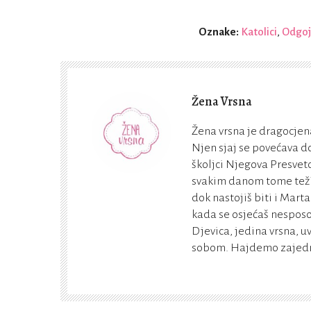
Oznake:
Katolici
,
Odgoj 
Žena Vrsna
Žena vrsna je dragocjena
Njen sjaj se povećava do
školjci Njegova Presveto
svakim danom tome teži. 
dok nastojiš biti i Marta
kada se osjećaš nesposo
Djevica, jedina vrsna, u
sobom. Hajdemo zajedno