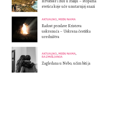
Hrvatske i BiH u Italiju – stopama
svetica koje uče unutarnjoj snazi
AKTUALNO
,
MEĐU NAMA
Radost proslave Kristova
uskrsnuća – Uskrsna čestitka
uredništva
AKTUALNO
,
MEĐU NAMA
,
RAZMIŠLJANJA
Zagledana u Nebo, učim biti ja