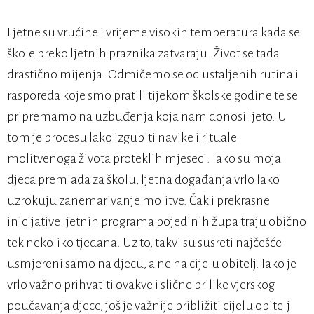
Ljetne su vrućine i vrijeme visokih temperatura kada se
škole preko ljetnih praznika zatvaraju. Život se tada
drastično mijenja. Odmičemo se od ustaljenih rutina i
rasporeda koje smo pratili tijekom školske godine te se
pripremamo na uzbuđenja koja nam donosi ljeto. U
tom je procesu lako izgubiti navike i rituale
molitvenoga života proteklih mjeseci. Iako su moja
djeca premlada za školu, ljetna događanja vrlo lako
uzrokuju zanemarivanje molitve. Čak i prekrasne
inicijative ljetnih programa pojedinih župa traju obično
tek nekoliko tjedana. Uz to, takvi su susreti najčešće
usmjereni samo na djecu, a ne na cijelu obitelj. Iako je
vrlo važno prihvatiti ovakve i slične prilike vjerskog
poučavanja djece, još je važnije približiti cijelu obitelj