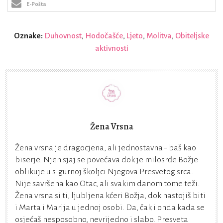
E-Pošta
Oznake:
Duhovnost
,
Hodočašće
,
Ljeto
,
Molitva
,
Obiteljske
aktivnosti
Žena Vrsna
Žena vrsna je dragocjena, ali jednostavna - baš kao
biserje. Njen sjaj se povećava dok je milosrđe Božje
oblikuje u sigurnoj školjci Njegova Presvetog srca.
Nije savršena kao Otac, ali svakim danom tome teži.
Žena vrsna si ti, ljubljena kćeri Božja, dok nastojiš biti
i Marta i Marija u jednoj osobi. Da, čak i onda kada se
osjećaš nesposobno, nevrijedno i slabo. Presveta