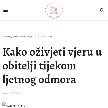
OBITELJ
,
VJERA U OBITELJI
13. LIPNJA 2018.
Kako oživjeti vjeru u
obitelji tijekom
ljetnog odmora
piše
ŽENA VRSNA