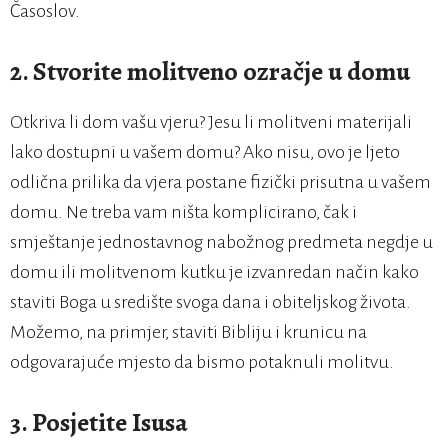
Časoslov.
2. Stvorite molitveno ozračje u domu
Otkriva li dom vašu vjeru? Jesu li molitveni materijali
lako dostupni u vašem domu? Ako nisu, ovo je ljeto
odlična prilika da vjera postane fizički prisutna u vašem
domu. Ne treba vam ništa komplicirano, čak i
smještanje jednostavnog nabožnog predmeta negdje u
domu ili molitvenom kutku je izvanredan način kako
staviti Boga u središte svoga dana i obiteljskog života.
Možemo, na primjer, staviti Bibliju i krunicu na
odgovarajuće mjesto da bismo potaknuli molitvu.
3. Posjetite Isusa