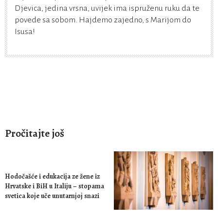
Djevica, jedina vrsna, uvijek ima ispruženu ruku da te
povede sa sobom. Hajdemo zajedno, s Marijom do
Isusa!
Pročitajte još
Hodočašće i edukacija ze žene iz
Hrvatske i BiH u Italiju – stopama
svetica koje uče unutarnjoj snazi