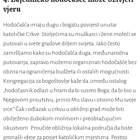
vjeru
Hodočašća imaju dugu i bogatu povijest unutar
katoličke Crkve. Stoljećima su muškarci i žene moleći se
putovali u svete gradove diljem svijeta. Iako često
zamišljamo kako su hodočašća duga, međunarodna
putovanja, zapravo možemo organizirati hodočašće bez
obzira na ograničenja budžeta ili ostalih mogućnosti.
Kongregacija za bogoštovlje kaže da između ostalog
„hodočasnik odlazi u hram da bi susreo Boga, da bi bio u
Njegovom prisutstvu, prinio Mu slavu i otvorio Mu svoje
srce.“ Čak i odlazak u crkvu u obližnji grad može biti
obilježeno dubokom molitvom i preobražujućim
iskustvom. Proučite obližnja lokalna područja da biste
pronašli ideje za posjet katoličkim mjestima. Postoji