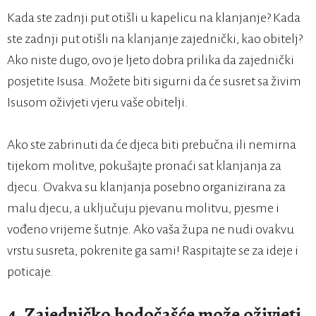
Kada ste zadnji put otišli u kapelicu na klanjanje? Kada
ste zadnji put otišli na klanjanje zajednički, kao obitelj?
Ako niste dugo, ovo je ljeto dobra prilika da zajednički
posjetite Isusa. Možete biti sigurni da će susret sa živim
Isusom oživjeti vjeru vaše obitelji.
Ako ste zabrinuti da će djeca biti prebučna ili nemirna
tijekom molitve, pokušajte pronaći sat klanjanja za
djecu. Ovakva su klanjanja posebno organizirana za
malu djecu, a uključuju pjevanu molitvu, pjesme i
vođeno vrijeme šutnje. Ako vaša župa ne nudi ovakvu
vrstu susreta, pokrenite ga sami! Raspitajte se za ideje i
poticaje.
4. Zajedničko hodočašće može oživjeti