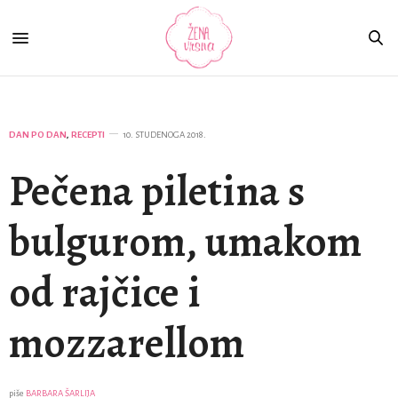
DAN PO DAN
,
RECEPTI
10. STUDENOGA 2018.
Pečena piletina s
bulgurom, umakom
od rajčice i
mozzarellom
piše
BARBARA ŠARLIJA