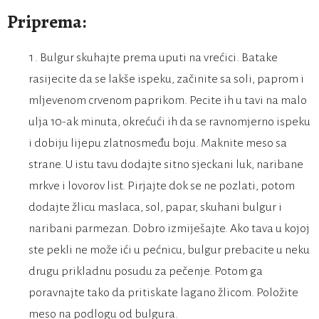
Priprema:
Bulgur skuhajte prema uputi na vrećici. Batake
rasijecite da se lakše ispeku, začinite sa soli, paprom i
mljevenom crvenom paprikom. Pecite ih u tavi na malo
ulja 10-ak minuta, okrećući ih da se ravnomjerno ispeku
i dobiju lijepu zlatnosmeđu boju. Maknite meso sa
strane. U istu tavu dodajte sitno sjeckani luk, naribane
mrkve i lovorov list. Pirjajte dok se ne pozlati, potom
dodajte žlicu maslaca, sol, papar, skuhani bulgur i
naribani parmezan. Dobro izmiješajte. Ako tava u kojoj
ste pekli ne može ići u pećnicu, bulgur prebacite u neku
drugu prikladnu posudu za pečenje. Potom ga
poravnajte tako da pritiskate lagano žlicom. Položite
meso na podlogu od bulgura.