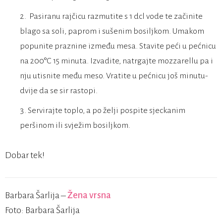
Pasiranu rajčicu razmutite s 1 dcl vode te začinite
blago sa soli, paprom i sušenim bosiljkom. Umakom
popunite praznine između mesa. Stavite peći u pećnicu
na 200°C 15 minuta. Izvadite, natrgajte mozzarellu pa i
nju utisnite među meso. Vratite u pećnicu još minutu-
dvije da se sir rastopi.
Servirajte toplo, a po želji pospite sjeckanim
peršinom ili svježim bosiljkom.
Dobar tek!
Barbara Šarlija –
Žena vrsna
Foto: Barbara Šarlija