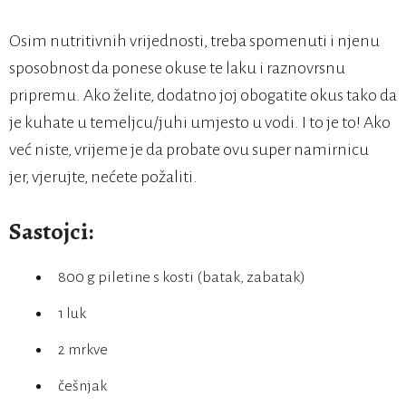
Osim nutritivnih vrijednosti, treba spomenuti i njenu
sposobnost da ponese okuse te laku i raznovrsnu
pripremu. Ako želite, dodatno joj obogatite okus tako da
je kuhate u temeljcu/juhi umjesto u vodi. I to je to! Ako
već niste, vrijeme je da probate ovu super namirnicu
jer, vjerujte, nećete požaliti.
Sastojci:
800 g piletine s kosti (batak, zabatak)
1 luk
2 mrkve
češnjak