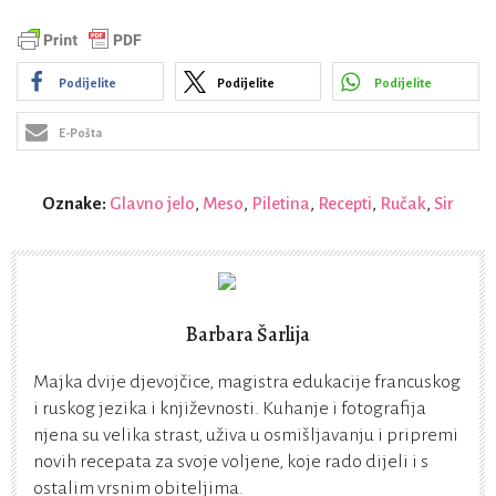
Podijelite
Podijelite
Podijelite
E-Pošta
Oznake:
Glavno jelo
,
Meso
,
Piletina
,
Recepti
,
Ručak
,
Sir
Barbara Šarlija
Majka dvije djevojčice, magistra edukacije francuskog
i ruskog jezika i književnosti. Kuhanje i fotografija
njena su velika strast, uživa u osmišljavanju i pripremi
novih recepata za svoje voljene, koje rado dijeli i s
ostalim vrsnim obiteljima.