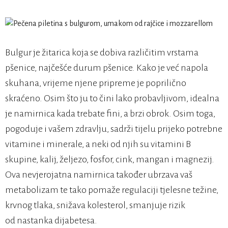
Bulgur je žitarica koja se dobiva različitim vrstama
pšenice, najčešće durum pšenice. Kako je već napola
skuhana, vrijeme njene pripreme je poprilično
skraćeno. Osim što ju to čini lako probavljivom, idealna
je namirnica kada trebate fini, a brzi obrok. Osim toga,
pogoduje i vašem zdravlju, sadrži tijelu prijeko potrebne
vitamine i minerale, a neki od njih su vitamini B
skupine, kalij, željezo, fosfor, cink, mangan i magnezij.
Ova nevjerojatna namirnica također ubrzava vaš
metabolizam te tako pomaže regulaciji tjelesne težine,
krvnog tlaka, snižava kolesterol, smanjuje rizik
od nastanka dijabetesa.