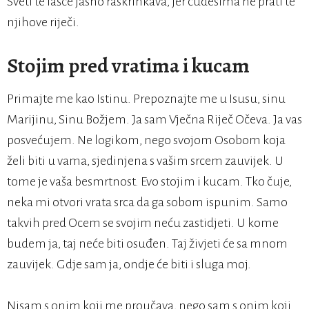
Sveti te lašce jasno raskrinkava, jer čudesima ne prati te
njihove riječi.
Stojim pred vratima i kucam
Primajte me kao Istinu. Prepoznajte me u Isusu, sinu
Marijinu, Sinu Božjem. Ja sam Vječna Riječ Očeva. Ja vas
posvećujem. Ne logikom, nego svojom Osobom koja
želi biti u vama, sjedinjena s vašim srcem zauvijek. U
tome je vaša besmrtnost. Evo stojim i kucam. Tko čuje,
neka mi otvori vrata srca da ga sobom ispunim. Samo
takvih pred Ocem se svojim neću zastidjeti. U kome
budem ja, taj neće biti osuđen. Taj živjeti će sa mnom
zauvijek. Gdje sam ja, ondje će biti i sluga moj.
Nisam s onim koji me proučava, nego sam s onim koji