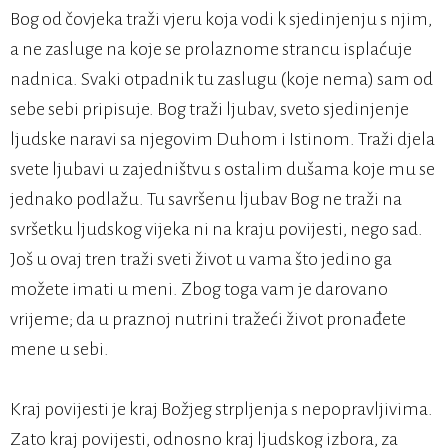
Bog od čovjeka traži vjeru koja vodi k sjedinjenju s njim,
a ne zasluge na koje se prolaznome strancu isplaćuje
nadnica. Svaki otpadnik tu zaslugu (koje nema) sam od
sebe sebi pripisuje. Bog traži ljubav, sveto sjedinjenje
ljudske naravi sa njegovim Duhom i Istinom. Traži djela
svete ljubavi u zajedništvu s ostalim dušama koje mu se
jednako podlažu. Tu savršenu ljubav Bog ne traži na
svršetku ljudskog vijeka ni na kraju povijesti, nego sad.
Još u ovaj tren traži sveti život u vama što jedino ga
možete imati u meni. Zbog toga vam je darovano
vrijeme; da u praznoj nutrini tražeći život pronađete
mene u sebi.
Kraj povijesti je kraj Božjeg strpljenja s nepopravljivima.
Zato kraj povijesti, odnosno kraj ljudskog izbora, za