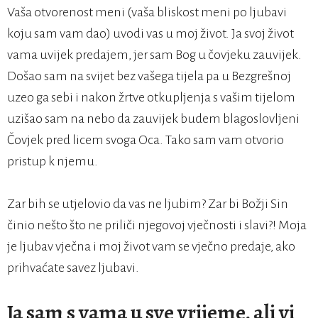
Vaša otvorenost meni (vaša bliskost meni po ljubavi
koju sam vam dao) uvodi vas u moj život. Ja svoj život
vama uvijek predajem, jer sam Bog u čovjeku zauvijek.
Došao sam na svijet bez vašega tijela pa u Bezgrešnoj
uzeo ga sebi i nakon žrtve otkupljenja s vašim tijelom
uzišao sam na nebo da zauvijek budem blagoslovljeni
Čovjek pred licem svoga Oca. Tako sam vam otvorio
pristup k njemu.
Zar bih se utjelovio da vas ne ljubim? Zar bi Božji Sin
činio nešto što ne priliči njegovoj vječnosti i slavi?! Moja
je ljubav vječna i moj život vam se vječno predaje, ako
prihvaćate savez ljubavi.
Ja sam s vama u sve vrijeme, ali vi