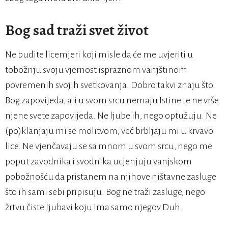
Bog sad traži svet život
Ne budite licemjeri koji misle da će me uvjeriti u
tobožnju svoju vjernost ispraznom vanjštinom
povremenih svojih svetkovanja. Dobro takvi znaju što
Bog zapovijeda, ali u svom srcu nemaju Istine te ne vrše
njene svete zapovijeda. Ne ljube ih, nego optužuju. Ne
(po)klanjaju mi se molitvom, već brbljaju mi u krvavo
lice. Ne vjenčavaju se sa mnom u svom srcu, nego me
poput zavodnika i svodnika ucjenjuju vanjskom
pobožnošću da pristanem na njihove ništavne zasluge
što ih sami sebi pripisuju. Bog ne traži zasluge, nego
žrtvu čiste ljubavi koju ima samo njegov Duh.