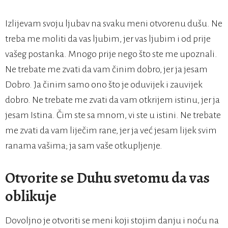
Izlijevam svoju ljubav na svaku meni otvorenu dušu. Ne
treba me moliti da vas ljubim, jer vas ljubim i od prije
vašeg postanka. Mnogo prije nego što ste me upoznali.
Ne trebate me zvati da vam činim dobro, jer ja jesam
Dobro. Ja činim samo ono što je oduvijek i zauvijek
dobro. Ne trebate me zvati da vam otkrijem istinu, jer ja
jesam Istina. Čim ste sa mnom, vi ste u istini. Ne trebate
me zvati da vam liječim rane, jer ja već jesam lijek svim
ranama vašima; ja sam vaše otkupljenje.
Otvorite se Duhu svetomu da vas
oblikuje
Dovoljno je otvoriti se meni koji stojim danju i noću na