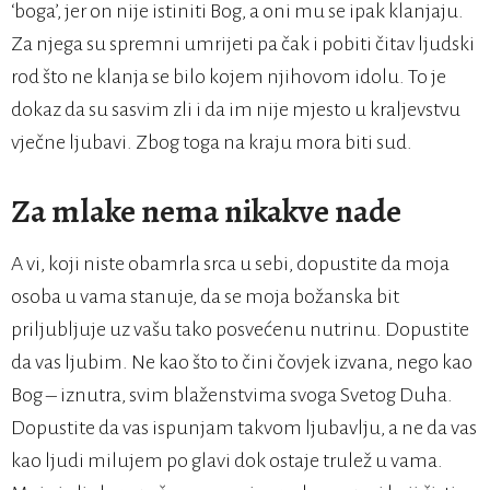
‘boga’, jer on nije istiniti Bog, a oni mu se ipak klanjaju.
Za njega su spremni umrijeti pa čak i pobiti čitav ljudski
rod što ne klanja se bilo kojem njihovom idolu. To je
dokaz da su sasvim zli i da im nije mjesto u kraljevstvu
vječne ljubavi. Zbog toga na kraju mora biti sud.
Za mlake nema nikakve nade
A vi, koji niste obamrla srca u sebi, dopustite da moja
osoba u vama stanuje, da se moja božanska bit
priljubljuje uz vašu tako posvećenu nutrinu. Dopustite
da vas ljubim. Ne kao što to čini čovjek izvana, nego kao
Bog – iznutra, svim blaženstvima svoga Svetog Duha.
Dopustite da vas ispunjam takvom ljubavlju, a ne da vas
kao ljudi milujem po glavi dok ostaje trulež u vama.