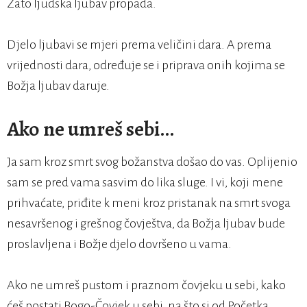
Zato ljudska ljubav propada.
Djelo ljubavi se mjeri prema veličini dara. A prema
vrijednosti dara, određuje se i priprava onih kojima se
Božja ljubav daruje.
Ako ne umreš sebi…
Ja sam kroz smrt svog božanstva došao do vas. Oplijenio
sam se pred vama sasvim do lika sluge. I vi, koji mene
prihvaćate, priđite k meni kroz pristanak na smrt svoga
nesavršenog i grešnog čovještva, da Božja ljubav bude
proslavljena i Božje djelo dovršeno u vama.
Ako ne umreš pustom i praznom čovjeku u sebi, kako
ćeš postati Bogo-Čovjek u sebi, na što si od Početka