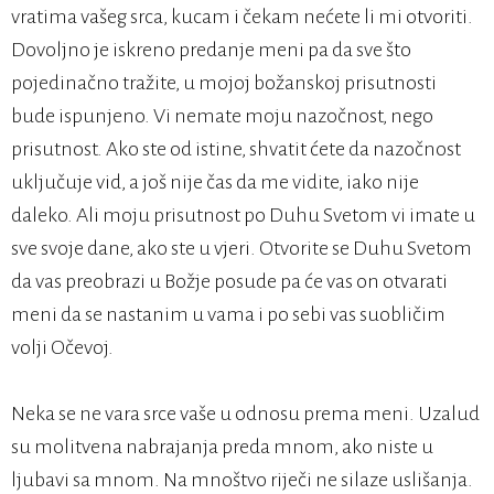
vratima vašeg srca, kucam i čekam nećete li mi otvoriti.
Dovoljno je iskreno predanje meni pa da sve što
pojedinačno tražite, u mojoj božanskoj prisutnosti
bude ispunjeno. Vi nemate moju nazočnost, nego
prisutnost. Ako ste od istine, shvatit ćete da nazočnost
uključuje vid, a još nije čas da me vidite, iako nije
daleko. Ali moju prisutnost po Duhu Svetom vi imate u
sve svoje dane, ako ste u vjeri. Otvorite se Duhu Svetom
da vas preobrazi u Božje posude pa će vas on otvarati
meni da se nastanim u vama i po sebi vas suobličim
volji Očevoj.
Neka se ne vara srce vaše u odnosu prema meni. Uzalud
su molitvena nabrajanja preda mnom, ako niste u
ljubavi sa mnom. Na mnoštvo riječi ne silaze uslišanja.