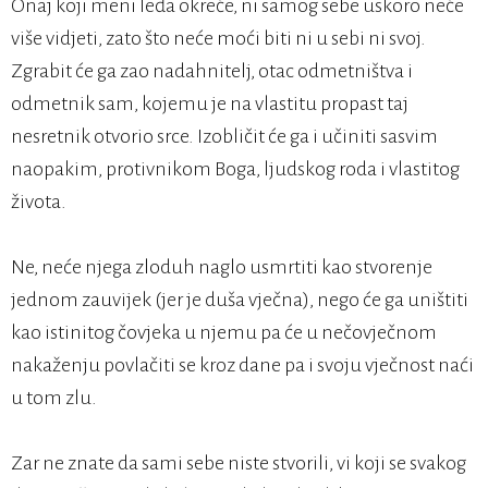
Onaj koji meni leđa okreće, ni samog sebe uskoro neće
više vidjeti, zato što neće moći biti ni u sebi ni svoj.
Zgrabit će ga zao nadahnitelj, otac odmetništva i
odmetnik sam, kojemu je na vlastitu propast taj
nesretnik otvorio srce. Izobličit će ga i učiniti sasvim
naopakim, protivnikom Boga, ljudskog roda i vlastitog
života.
Ne, neće njega zloduh naglo usmrtiti kao stvorenje
jednom zauvijek (jer je duša vječna), nego će ga uništiti
kao istinitog čovjeka u njemu pa će u nečovječnom
nakaženju povlačiti se kroz dane pa i svoju vječnost naći
u tom zlu.
Zar ne znate da sami sebe niste stvorili, vi koji se svakog