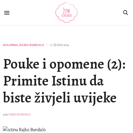
KOLUMNA
,
RAJKO BUNDALO
3. OŽUJKA 2019.
Pouke i opomene (2):
Primite Istinu da
biste živjeli uvijeke
piše
RAJKO BUNDALO