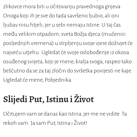
zlikovce mora biti u očitovanju pravednoga gnjeva
Onoga koji ih je sve do tada savršeno ljubio, ali oni
ljubav nisu htjeli, jer u sebi nemaju Istine. U taj čas
među velikim otpadom, sveta Božja djeca (mučenici
posljednjih vremena) u strpljenju svoje vjere doživjet će
najveću utjehu. Ugledat će svoje oslobođenje iz okova
osuđenog svijeta, koji je mene, kralja svoga, raspeo tako
bešćutno da se za taj zločin do svršetka povijesti ne kaje.
Ugledat će mene, Pobjednika.
Slijedi Put, Istinu i Život
Očitujem vam se danas kao Istina, jer me ne vidite. Ta
rekoh vam: Ja sam Put, Istina i Život!