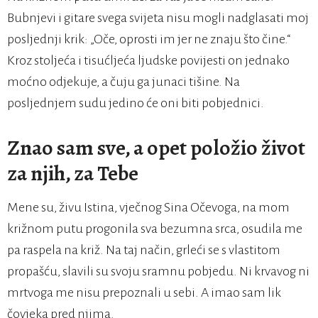
Bubnjevi i gitare svega svijeta nisu mogli nadglasati moj
posljednji krik: „Oče, oprosti im jer ne znaju što čine.“
Kroz stoljeća i tisućljeća ljudske povijesti on jednako
moćno odjekuje, a čuju ga junaci tišine. Na
posljednjem sudu jedino će oni biti pobjednici.
Znao sam sve, a opet položio život
za njih, za Tebe
Mene su, živu Istina, vječnog Sina Očevoga, na mom
križnom putu progonila sva bezumna srca, osudila me
pa raspela na križ. Na taj način, grleći se s vlastitom
propašću, slavili su svoju sramnu pobjedu. Ni krvavog ni
mrtvoga me nisu prepoznali u sebi. A imao sam lik
čovjeka pred njima.