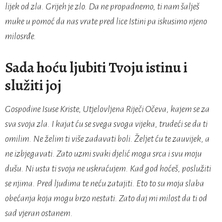
lijek od zla. Grijeh je zlo. Da ne propadnemo, ti nam šalješ
muke u pomoć da nas vrate pred lice Istini pa iskusimo njeno
milosrđe.
Sada hoću ljubiti Tvoju istinu i
služiti joj
Gospodine Isuse Kriste, Utjelovljena Riječi Očeva, kajem se za
sva svoja zla. I kajat ću se svega svoga vijeka, trudeći se da ti
omilim. Ne želim ti više zadavati boli. Željet ću te zauvijek, a
ne izbjegavati. Zato uzmi svaki djelić moga srca i svu moju
dušu. Ni usta ti svoja ne uskraćujem. Kad god hoćeš, poslužiti
se njima. Pred ljudima te neću zatajiti. Eto to su moja slaba
obećanja koja mogu brzo nestati. Zato daj mi milost da ti od
sad vjeran ostanem.