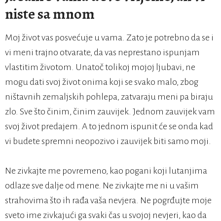
niste sa mnom
Moj život vas posvećuje u vama. Zato je potrebno da se i
vi meni trajno otvarate, da vas neprestano ispunjam
vlastitim životom. Unatoč tolikoj mojoj ljubavi, ne
mogu dati svoj život onima koji se svako malo, zbog
ništavnih zemaljskih pohlepa, zatvaraju meni pa biraju
zlo. Sve što činim, činim zauvijek. Jednom zauvijek vam
svoj život predajem. A to jednom ispunit će se onda kad
vi budete spremni neopozivo i zauvijek biti samo moji.
Ne zivkajte me povremeno, kao pogani koji lutanjima
odlaze sve dalje od mene. Ne zivkajte me ni u vašim
strahovima što ih rađa vaša nevjera. Ne pogrđujte moje
sveto ime zivkajući ga svaki čas u svojoj nevjeri, kao da