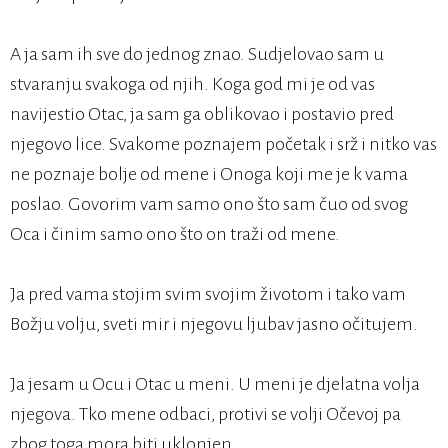
A ja sam ih sve do jednog znao. Sudjelovao sam u
stvaranju svakoga od njih. Koga god mi je od vas
navijestio Otac, ja sam ga oblikovao i postavio pred
njegovo lice. Svakome poznajem početak i srž i nitko vas
ne poznaje bolje od mene i Onoga koji me je k vama
poslao. Govorim vam samo ono što sam čuo od svog
Oca i činim samo ono što on traži od mene.
Ja pred vama stojim svim svojim životom i tako vam
Božju volju, sveti mir i njegovu ljubav jasno očitujem.
Ja jesam u Ocu i Otac u meni. U meni je djelatna volja
njegova. Tko mene odbaci, protivi se volji Očevoj pa
zbog toga mora biti uklonjen.