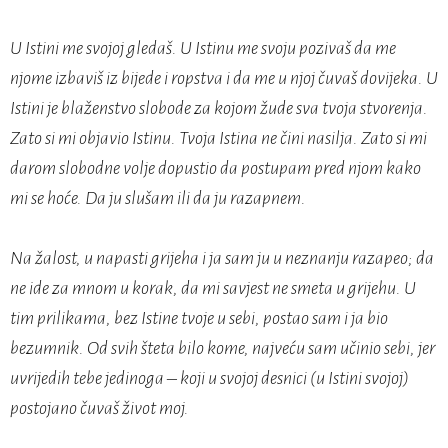
U Istini me svojoj gledaš. U Istinu me svoju pozivaš da me
njome izbaviš iz bijede i ropstva i da me u njoj čuvaš dovijeka. U
Istini je blaženstvo slobode za kojom žude sva tvoja stvorenja.
Zato si mi objavio Istinu. Tvoja Istina ne čini nasilja. Zato si mi
darom slobodne volje dopustio da postupam pred njom kako
mi se hoće. Da ju slušam ili da ju razapnem.
Na žalost, u napasti grijeha i ja sam ju u neznanju razapeo; da
ne ide za mnom u korak, da mi savjest ne smeta u grijehu. U
tim prilikama, bez Istine tvoje u sebi, postao sam i ja bio
bezumnik. Od svih šteta bilo kome, najveću sam učinio sebi, jer
uvrijedih tebe jedinoga – koji u svojoj desnici (u Istini svojoj)
postojano čuvaš život moj.