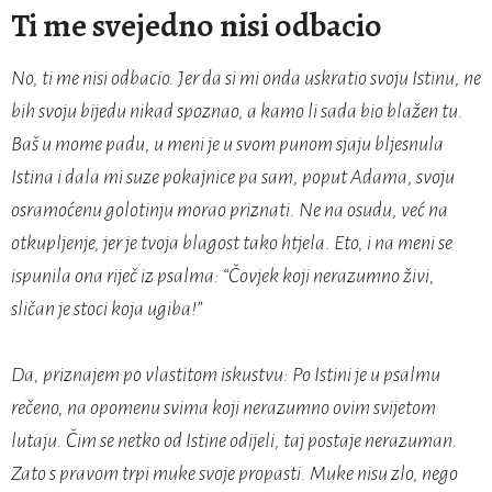
Ti me svejedno nisi odbacio
No, ti me nisi odbacio. Jer da si mi onda uskratio svoju Istinu, ne
bih svoju bijedu nikad spoznao, a kamo li sada bio blažen tu.
Baš u mome padu, u meni je u svom punom sjaju bljesnula
Istina i dala mi suze pokajnice pa sam, poput Adama, svoju
osramoćenu golotinju morao priznati. Ne na osudu, već na
otkupljenje, jer je tvoja blagost tako htjela. Eto, i na meni se
ispunila ona riječ iz psalma: “Čovjek koji nerazumno živi,
sličan je stoci koja ugiba!”
Da, priznajem po vlastitom iskustvu: Po Istini je u psalmu
rečeno, na opomenu svima koji nerazumno ovim svijetom
lutaju. Čim se netko od Istine odijeli, taj postaje nerazuman.
Zato s pravom trpi muke svoje propasti. Muke nisu zlo, nego