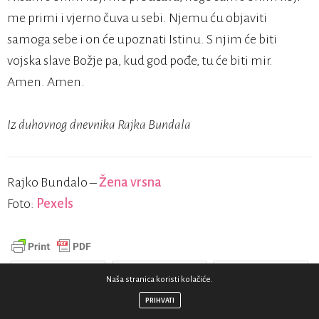
me primi i vjerno čuva u sebi. Njemu ću objaviti
samoga sebe i on će upoznati Istinu. S njim će biti
vojska slave Božje pa, kud god pođe, tu će biti mir.
Amen. Amen.
Iz duhovnog dnevnika Rajka Bundala
Rajko Bundalo –
Žena vrsna
Foto:
Pexels
Podijelite
Podijelite
Podijelite
Naša stranica koristi kolačiće.
PRIHVATI
E-Pošta