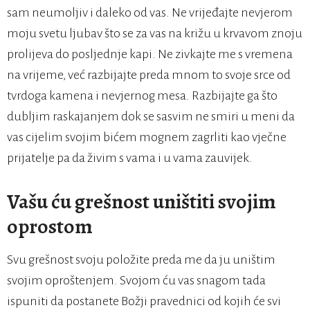
sam neumoljiv i daleko od vas. Ne vrijeđajte nevjerom
moju svetu ljubav što se za vas na križu u krvavom znoju
prolijeva do posljednje kapi. Ne zivkajte me s vremena
na vrijeme, već razbijajte preda mnom to svoje srce od
tvrdoga kamena i nevjernog mesa. Razbijajte ga što
dubljim raskajanjem dok se sasvim ne smiri u meni da
vas cijelim svojim bićem mognem zagrliti kao vječne
prijatelje pa da živim s vama i u vama zauvijek.
Vašu ću grešnost uništiti svojim
oprostom
Svu grešnost svoju položite preda me da ju uništim
svojim oproštenjem. Svojom ću vas snagom tada
ispuniti da postanete Božji pravednici od kojih će svi