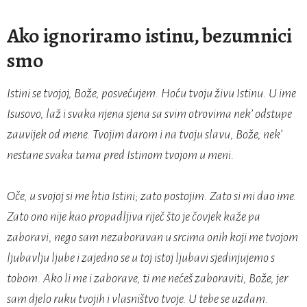
Ako ignoriramo istinu, bezumnici
smo
Istini se tvojoj, Bože, posvećujem. Hoću tvoju živu Istinu. U ime
Isusovo, laž i svaka njena sjena sa svim otrovima nek’ odstupe
zauvijek od mene. Tvojim darom i na tvoju slavu, Bože, nek’
nestane svaka tama pred Istinom tvojom u meni.
Oče, u svojoj si me htio Istini; zato postojim. Zato si mi dao ime.
Zato ono nije kao propadljiva riječ što je čovjek kaže pa
zaboravi, nego sam nezaboravan u srcima onih koji me tvojom
ljubavlju ljube i zajedno se u toj istoj ljubavi sjedinjujemo s
tobom. Ako li me i zaborave, ti me nećeš zaboraviti, Bože, jer
sam djelo ruku tvojih i vlasništvo tvoje. U tebe se uzdam.