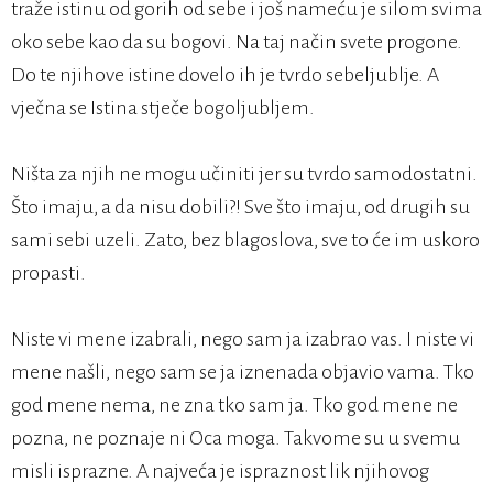
traže istinu od gorih od sebe i još nameću je silom svima
oko sebe kao da su bogovi. Na taj način svete progone.
Do te njihove istine dovelo ih je tvrdo sebeljublje. A
vječna se Istina stječe bogoljubljem.
Ništa za njih ne mogu učiniti jer su tvrdo samodostatni.
Što imaju, a da nisu dobili?! Sve što imaju, od drugih su
sami sebi uzeli. Zato, bez blagoslova, sve to će im uskoro
propasti.
Niste vi mene izabrali, nego sam ja izabrao vas. I niste vi
mene našli, nego sam se ja iznenada objavio vama. Tko
god mene nema, ne zna tko sam ja. Tko god mene ne
pozna, ne poznaje ni Oca moga. Takvome su u svemu
misli isprazne. A najveća je ispraznost lik njihovog