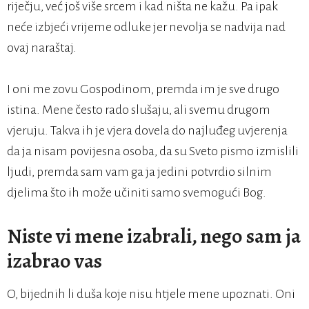
riječju, već još više srcem i kad ništa ne kažu. Pa ipak
neće izbjeći vrijeme odluke jer nevolja se nadvija nad
ovaj naraštaj.
I oni me zovu Gospodinom, premda im je sve drugo
istina. Mene često rado slušaju, ali svemu drugom
vjeruju. Takva ih je vjera dovela do najluđeg uvjerenja
da ja nisam povijesna osoba, da su Sveto pismo izmislili
ljudi, premda sam vam ga ja jedini potvrdio silnim
djelima što ih može učiniti samo svemogući Bog.
Niste vi mene izabrali, nego sam ja
izabrao vas
O, bijednih li duša koje nisu htjele mene upoznati. Oni