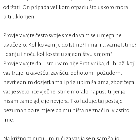
održati. On pripada velikom otpadu što uskoro mora
biti uklonjen.
Provjeravajte često svoje srce da vam se u njega ne
uvuče zlo. Koliko vam je do Istine? I ima li u vama Istine?
I danju i noću koliko ste u zajedništvu s njom?
Provjeravajte da u srcu vam nije Protivnika, duh laži koji
vas truje lukavošću, zavišću, pohotom i požudom,
nevrijednim dosjetkama i priglupim šalama, zbog čega
vas je sveto lice vječne Istine moralo napustiti, jer ja
nisam tamo gdje je nevjera. Tko luduje, taj postaje
bezuman do te mjere da mu ništa ne znači ni vlastito
ime.
Na križnom putu umirući za vas ja se nisam šalio.