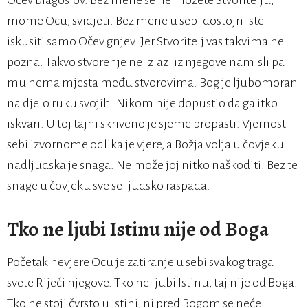
Očev blagoslov. Bez mene se ne možete Stvoritelju,
mome Ocu, svidjeti. Bez mene u sebi dostojni ste
iskusiti samo Očev gnjev. Jer Stvoritelj vas takvima ne
pozna. Takvo stvorenje ne izlazi iz njegove namisli pa
mu nema mjesta među stvorovima. Bog je ljubomoran
na djelo ruku svojih. Nikom nije dopustio da ga itko
iskvari. U toj tajni skriveno je sjeme propasti. Vjernost
sebi izvornome odlika je vjere, a Božja volja u čovjeku
nadljudska je snaga. Ne može joj nitko naškoditi. Bez te
snage u čovjeku sve se ljudsko raspada.
Tko ne ljubi Istinu nije od Boga
Početak nevjere Ocu je zatiranje u sebi svakog traga
svete Riječi njegove. Tko ne ljubi Istinu, taj nije od Boga.
Tko ne stoji čvrsto u Istini, ni pred Bogom se neće