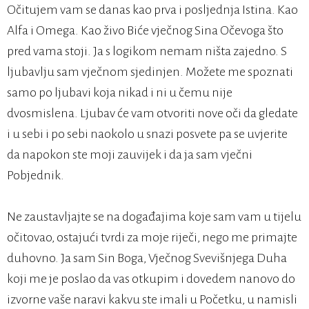
Očitujem vam se danas kao prva i posljednja Istina. Kao
Alfa i Omega. Kao živo Biće vječnog Sina Očevoga što
pred vama stoji. Ja s logikom nemam ništa zajedno. S
ljubavlju sam vječnom sjedinjen. Možete me spoznati
samo po ljubavi koja nikad i ni u čemu nije
dvosmislena. Ljubav će vam otvoriti nove oči da gledate
i u sebi i po sebi naokolo u snazi posvete pa se uvjerite
da napokon ste moji zauvijek i da ja sam vječni
Pobjednik.
Ne zaustavljajte se na događajima koje sam vam u tijelu
očitovao, ostajući tvrdi za moje riječi, nego me primajte
duhovno. Ja sam Sin Boga, Vječnog Svevišnjega Duha
koji me je poslao da vas otkupim i dovedem nanovo do
izvorne vaše naravi kakvu ste imali u Početku, u namisli