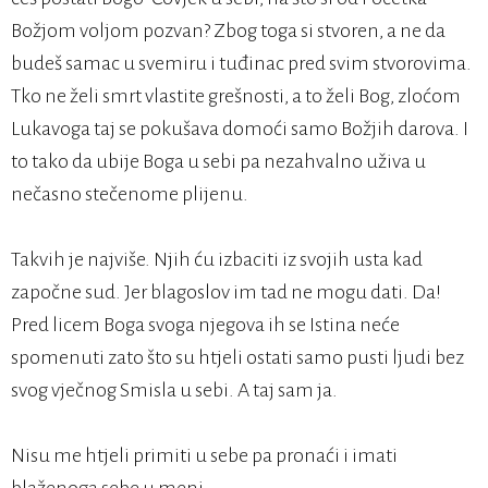
Božjom voljom pozvan? Zbog toga si stvoren, a ne da
budeš samac u svemiru i tuđinac pred svim stvorovima.
Tko ne želi smrt vlastite grešnosti, a to želi Bog, zloćom
Lukavoga taj se pokušava domoći samo Božjih darova. I
to tako da ubije Boga u sebi pa nezahvalno uživa u
nečasno stečenome plijenu.
Takvih je najviše. Njih ću izbaciti iz svojih usta kad
započne sud. Jer blagoslov im tad ne mogu dati. Da!
Pred licem Boga svoga njegova ih se Istina neće
spomenuti zato što su htjeli ostati samo pusti ljudi bez
svog vječnog Smisla u sebi. A taj sam ja.
Nisu me htjeli primiti u sebe pa pronaći i imati