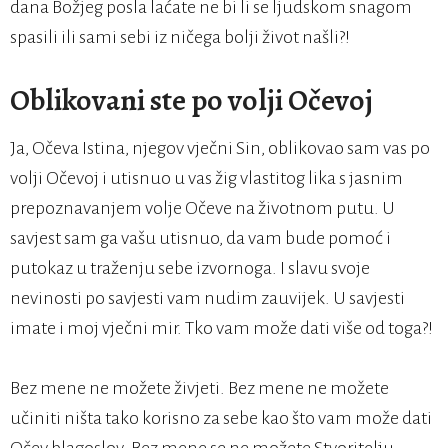
dana Božjeg posla laćate ne bi li se ljudskom snagom
spasili ili sami sebi iz ničega bolji život našli?!
Oblikovani ste po volji Očevoj
Ja, Očeva Istina, njegov vječni Sin, oblikovao sam vas po
volji Očevoj i utisnuo u vas žig vlastitog lika s jasnim
prepoznavanjem volje Očeve na životnom putu. U
savjest sam ga vašu utisnuo, da vam bude pomoć i
putokaz u traženju sebe izvornoga. I slavu svoje
nevinosti po savjesti vam nudim zauvijek. U savjesti
imate i moj vječni mir. Tko vam može dati više od toga?!
Bez mene ne možete živjeti. Bez mene ne možete
učiniti ništa tako korisno za sebe kao što vam može dati