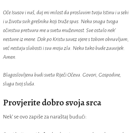
Oče Isusov i naš, daj mi milost da proslavim tvoju Istinu i u sebi
i u životu svih grešnika koji traže spas. Neka snaga tvoga
očinstva pretvara me u svetu muževnost. Sve ostalo nek’
nestane iz mene. Dok po Kristu savez vjere s tobom obnavljam,
već nestaju slabosti i sva moja zla. Neka tako bude zauvijek.
Amen.
Blagoslovljena budi sveta Riječi Očeva. Govori, Gospodine,
sluga tvoj sluša.
Provjerite dobro svoja srca
Nek’ se ovo zapiše za naraštaj budući: