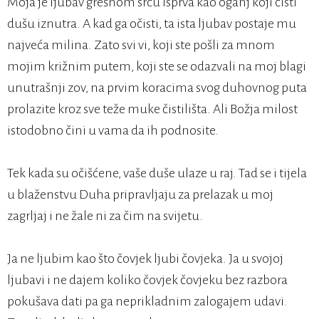
Moja je ljubav grešnom srcu isprva kao oganj koji čisti
dušu iznutra. A kad ga očisti, ta ista ljubav postaje mu
najveća milina. Zato svi vi, koji ste pošli za mnom
mojim križnim putem, koji ste se odazvali na moj blagi
unutrašnji zov, na prvim koracima svog duhovnog puta
prolazite kroz sve teže muke čistilišta. Ali Božja milost
istodobno čini u vama da ih podnosite.
Tek kada su očišćene, vaše duše ulaze u raj. Tad se i tijela
u blaženstvu Duha pripravljaju za prelazak u moj
zagrljaj i ne žale ni za čim na svijetu.
Ja ne ljubim kao što čovjek ljubi čovjeka. Ja u svojoj
ljubavi i ne dajem koliko čovjek čovjeku bez razbora
pokušava dati pa ga neprikladnim zalogajem udavi.