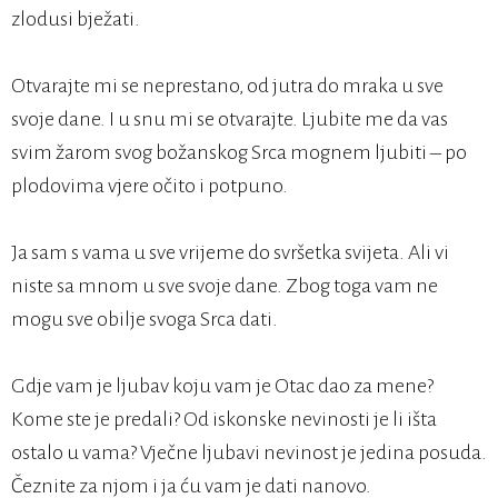
zlodusi bježati.
Otvarajte mi se neprestano, od jutra do mraka u sve
svoje dane. I u snu mi se otvarajte. Ljubite me da vas
svim žarom svog božanskog Srca mognem ljubiti – po
plodovima vjere očito i potpuno.
Ja sam s vama u sve vrijeme do svršetka svijeta. Ali vi
niste sa mnom u sve svoje dane. Zbog toga vam ne
mogu sve obilje svoga Srca dati.
Gdje vam je ljubav koju vam je Otac dao za mene?
Kome ste je predali? Od iskonske nevinosti je li išta
ostalo u vama? Vječne ljubavi nevinost je jedina posuda.
Čeznite za njom i ja ću vam je dati nanovo.