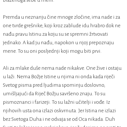
blaženoga sebe u meni.
Premda u neznanju čine mnoge zločine, ima nade i za
one tvrde grešnike, koji kroz zablude idu hrabro dok ne
nađu pravu Istinu za koju su se spremni žrtvovati
jednako. A kad ju nađu, napokon u njoj prepoznaju
mene. To su oni posljednji koji mogu biti prvi.
Ali za mlake duše nema nade nikakve. One žive i ostaju
u laži. Nema Božje Istine u njima ni onda kada riječi
Svetog pisma pred ljudima spominju doslovno,
umišljajući da Riječ Božju savršeno znaju. To su
pismoznanci i farizeji. To su lažni učitelji i vođe. Iz
njihovih usta ona izlazi oskvrnuta. Jer Istina ne izlazi
bez Svetoga Duha i ne odvaja se od Oca nikada. Duh