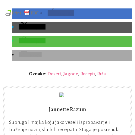
Podijelite
Podijelite
Podijelite
E-Pošta
Oznake:
Desert
,
Jagode
,
Recepti
,
Riža
Jannette Razum
Supruga i majka koju jako veseli isprobavanje i
traženje novih, slatkih recepata. Stoga je pokrenula