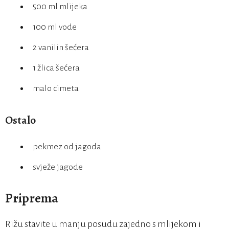
500 ml mlijeka
100 ml vode
2 vanilin šećera
1 žlica šećera
malo cimeta
Ostalo
pekmez od jagoda
svježe jagode
Priprema
Rižu stavite u manju posudu zajedno s mlijekom i