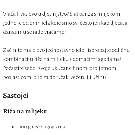
Vraća li vas ovo u djetinjstvo? Slatka riža s mlijekom
jedno je od onih jela koje smo svi često jeli kao djeca, a i
danas mu se rado vraćamo!
Začinite malo ovo jednostavno jelo i isprobajte odličnu
kombinaciju riže na mlijeku s domaćim jagodama!
Počastite sebe i svoje ukućane finom, proljetnom
poslasticom, bilo za doručak, večeru ili užinu.
Sastojci
Riža na mlijeku
100 g riže dugog zrna