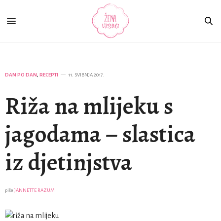
DAN PO DAN
,
RECEPTI
11. SVIBNJA 2017.
Riža na mlijeku s
jagodama – slastica
iz djetinjstva
piše
JANNETTE RAZUM