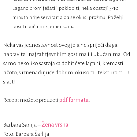
Lagano promiješati i poklopiti, neka odstoji 5-10
minuta prije serviranja da se okusi prožmu. Po želji
posuti bučinim sjemenkama.
Neka vas jednostavnost ovog jela ne spriječi da ga
napravite i najzahtjevnijim gostima ili ukućanima. Od
samo nekoliko sastojaka dobit ćete lagani, kremasti
rižoto, s iznenađujuće dobrim okusom i teksturom. U
slast!
Recept možete preuzeti
pdf formatu
.
Barbara Šarlija –
Žena vrsna
Foto: Barbara Šarlija