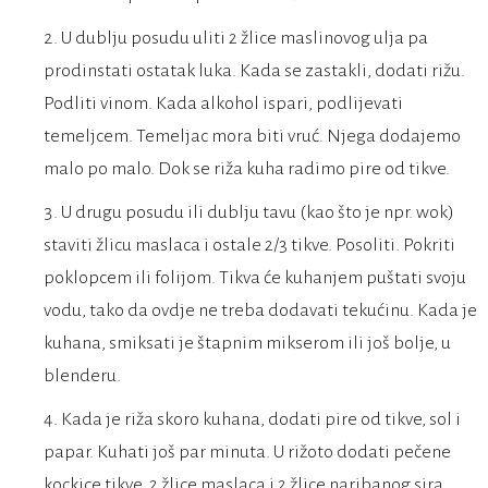
U dublju posudu uliti 2 žlice maslinovog ulja pa
prodinstati ostatak luka. Kada se zastakli, dodati rižu.
Podliti vinom. Kada alkohol ispari, podlijevati
temeljcem. Temeljac mora biti vruć. Njega dodajemo
malo po malo. Dok se riža kuha radimo pire od tikve.
U drugu posudu ili dublju tavu (kao što je npr. wok)
staviti žlicu maslaca i ostale 2/3 tikve. Posoliti. Pokriti
poklopcem ili folijom. Tikva će kuhanjem puštati svoju
vodu, tako da ovdje ne treba dodavati tekućinu. Kada je
kuhana, smiksati je štapnim mikserom ili još bolje, u
blenderu.
Kada je riža skoro kuhana, dodati pire od tikve, sol i
papar. Kuhati još par minuta. U rižoto dodati pečene
kockice tikve, 2 žlice maslaca i 2 žlice naribanog sira.