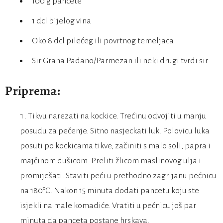
100 g pancete
1 dcl bijelog vina
Oko 8 dcl pilećeg ili povrtnog temeljaca
Sir Grana Padano/Parmezan ili neki drugi tvrdi sir
Priprema:
Tikvu narezati na kockice. Trećinu odvojiti u manju
posudu za pečenje. Sitno nasjeckati luk. Polovicu luka
posuti po kockicama tikve, začiniti s malo soli, papra i
majčinom dušicom. Preliti žlicom maslinovog ulja i
promiješati. Staviti peći u prethodno zagrijanu pećnicu
na 180°C. Nakon 15 minuta dodati pancetu koju ste
isjekli na male komadiće. Vratiti u pećnicu još par
minuta da panceta postane hrskava.