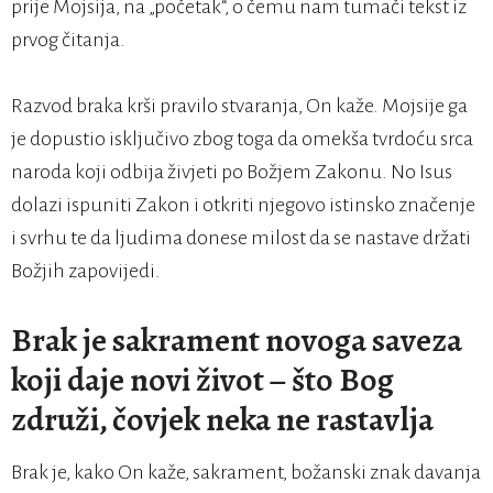
prije Mojsija, na „početak“, o čemu nam tumači tekst iz
prvog čitanja.
Razvod braka krši pravilo stvaranja, On kaže. Mojsije ga
je dopustio isključivo zbog toga da omekša tvrdoću srca
naroda koji odbija živjeti po Božjem Zakonu. No Isus
dolazi ispuniti Zakon i otkriti njegovo istinsko značenje
i svrhu te da ljudima donese milost da se nastave držati
Božjih zapovijedi.
Brak je sakrament novoga saveza
koji daje novi život – što Bog
združi, čovjek neka ne rastavlja
Brak je, kako On kaže, sakrament, božanski znak davanja