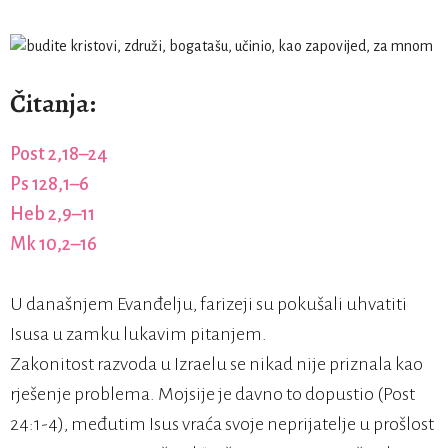
Čitanja:
Post 2,18–24
Ps 128,1–6
Heb 2,9–11
Mk 10,2–16
U današnjem Evanđelju, farizeji su pokušali uhvatiti
Isusa u zamku lukavim pitanjem.
Zakonitost razvoda u Izraelu se nikad nije priznala kao
rješenje problema. Mojsije je davno to dopustio (Post
24:1-4), međutim Isus vraća svoje neprijatelje u prošlost