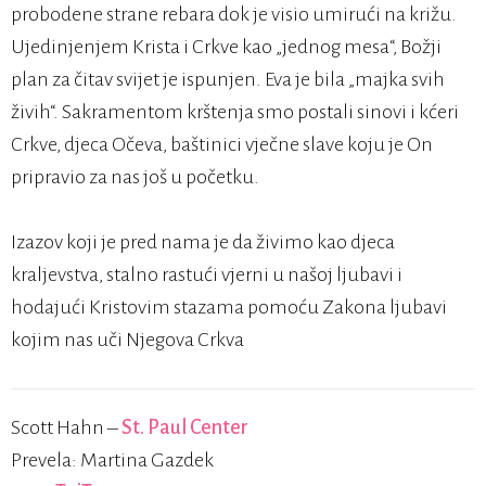
probodene strane rebara dok je visio umirući na križu.
Ujedinjenjem Krista i Crkve kao „jednog mesa“, Božji
plan za čitav svijet je ispunjen. Eva je bila „majka svih
živih“. Sakramentom krštenja smo postali sinovi i kćeri
Crkve, djeca Očeva, baštinici vječne slave koju je On
pripravio za nas još u početku.
Izazov koji je pred nama je da živimo kao djeca
kraljevstva, stalno rastući vjerni u našoj ljubavi i
hodajući Kristovim stazama pomoću Zakona ljubavi
kojim nas uči Njegova Crkva
Scott Hahn –
St. Paul Center
Prevela: Martina Gazdek