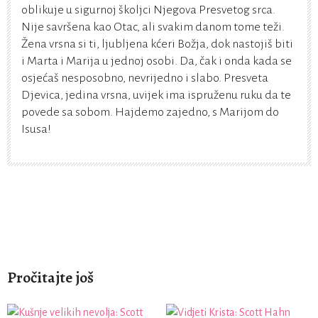
oblikuje u sigurnoj školjci Njegova Presvetog srca.
Nije savršena kao Otac, ali svakim danom tome teži.
Žena vrsna si ti, ljubljena kćeri Božja, dok nastojiš biti
i Marta i Marija u jednoj osobi. Da, čak i onda kada se
osjećaš nesposobno, nevrijedno i slabo. Presveta
Djevica, jedina vrsna, uvijek ima ispruženu ruku da te
povede sa sobom. Hajdemo zajedno, s Marijom do
Isusa!
Pročitajte još