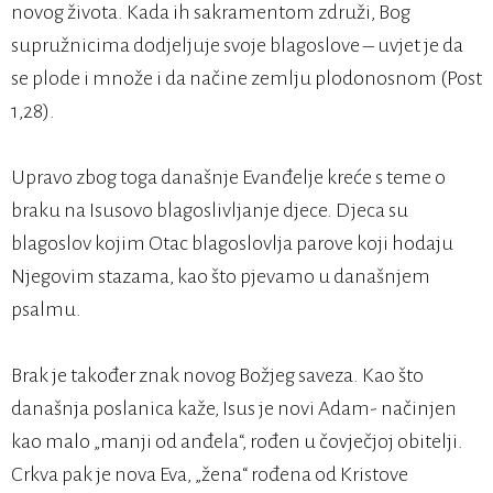
novog života. Kada ih sakramentom združi, Bog
supružnicima dodjeljuje svoje blagoslove – uvjet je da
se plode i množe i da načine zemlju plodonosnom (Post
1,28).
Upravo zbog toga današnje Evanđelje kreće s teme o
braku na Isusovo blagoslivljanje djece. Djeca su
blagoslov kojim Otac blagoslovlja parove koji hodaju
Njegovim stazama, kao što pjevamo u današnjem
psalmu.
Brak je također znak novog Božjeg saveza. Kao što
današnja poslanica kaže, Isus je novi Adam- načinjen
kao malo „manji od anđela“, rođen u čovječjoj obitelji.
Crkva pak je nova Eva, „žena“ rođena od Kristove