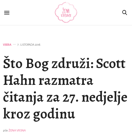
VJERA
7. LISTOPADA 2018.
Što Bog združi: Scott
Hahn razmatra
čitanja za 27. nedjelje
kroz godinu
piše
ŽENA VRSNA