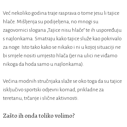
Već nekoliko godina traje rasprava o tome jesu li tajice
hlače. Mišljenja su podijeljena, no mnogi su
zagovornici slogana „Tajice nisu hlače“ te ih uspoređuju
s najlonkama. Smatraju kako tajice služe kao pokrivalo
za noge. Isto tako kako se nikako i ni u kojoj situaciji ne
bi smjele nositi umjesto hlača (jer na ulici ne viđamo
nikoga da hoda samo u najlonkama).
Većina modnih stručnjaka slaže se oko toga da su tajice
isključivo sportski odjevni komad, prikladne za
teretanu, trčanje i slične aktivnosti.
Zašto ih onda toliko volimo?