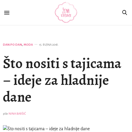
DAN PO DAN
,
MODA
15. RUJNA 2018.
Što nositi s tajicama
– ideje za hladnije
dane
piše
NINA BARŠIĆ