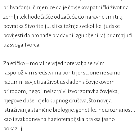
prihvaćanju činjenice da je čovjekov patnički život na
zemlji tek hodočašće od začeća do naravne smrti tj.
povratka Stvoritelju, slika težnje svekolike ljudske
povijesti da pronađe pradavni izgubljeni raj prianjajući
uz svoga Tvorca.
Za etičko – moralne vrjednote valja se svim
raspoloživim sredstvima boriti jer su one ne samo
razumni savjeti za život usklađen s čovjekovom
prirodom, nego i neiscrpivi izvor zdravlja čovjeka,
njegove duše i cjelokupnog društva, što novija
istraživanja stanične biologije, genetike, neuroznanosti,
kao i svakodnevna hagioterapijska praksa jasno
pokazuju.