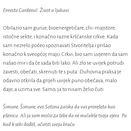
Ernesto Cardenal: Život u ljubavi
Obilazio sam gurue, bioenergetičare, chi-majstore,
istočne sekte, i konačno razne kršćanske crkve. Kada
sam nezrelo počeo spoznavati Stvoritelja i prišao
konačno k sveopćoj majci Crkvi, bio sam uvjeren da sam
našao mir i da će sada biti lako. Ali zlo se uvijek potrudi
zavesti, obećati, skrenuti te s puta. Duhovna praksa je
odavno otkrila da grijeh uvijek puno obećava, malo
daje, a uzima sve. Samo, ja to nisam želio čuti.
Šimune, Šimune, evo Sotona zaiska da vas prorešeta kao
pšenicu. Ali ja sam molio za tebe da ne malakše tvoja vjera. Pa
kad k sebi dođeš, učvrsti svoju braću.