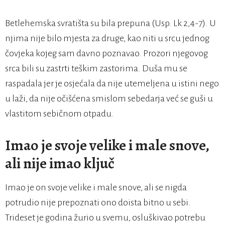
Betlehemska svratišta su bila prepuna (Usp. Lk 2,4-7). U
njima nije bilo mjesta za druge, kao niti u srcu jednog
čovjeka kojeg sam davno poznavao. Prozori njegovog
srca bili su zastrti teškim zastorima. Duša mu se
raspadala jer je osjećala da nije utemeljena u istini nego
u laži, da nije očišćena smislom sebedarja već se guši u
vlastitom sebičnom otpadu.
Imao je svoje velike i male snove,
ali nije imao ključ
Imao je on svoje velike i male snove, ali se nigda
potrudio nije prepoznati ono doista bitno u sebi.
Trideset je godina žurio u svemu, osluškivao potrebu