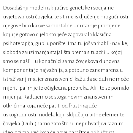
Dosadašnji modeli isključivo genetske i socijalne
uvjetovanosti čovjeka, te s time isključenje mogućnosti
njegove bilo kakve samostalne unutarnje promjene
koju je gotovo cijelo stoljeće zagovarala klasična
psihoterapija, gubi uporište. Ima tu još varijabli: navike,
sloboda zauzimanja stajališta prema situaciji u kojoj
smo se našli… u konačnici sama čovjekova duhovna
komponenta je najvažnija, a potpuno zanemarena u
istraživanjima, jer znanstvenici kažu da se duh ne može
mjeriti pa im je to očigledna prepreka. Ali i to se pomalo
mijenja. Radujemo se stoga novim znanstvenim
otkrićima koja neće patiti od frustrirajuće
uskogrudnosti modela koji isključuju bitne elemente
čovjeka (Duh!) samo zato što su neprihvatljivi raznim
ideolozima, već koja će nove naraštaje približavati