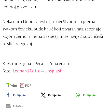
jedinoj pravoj Istini.
Neka nam Dobra vijest o ljubavi Stvoritelja prema
svakom čovjeku bude ključ koji otvara vrata spoznaje
kojom ćemo mijenjati sebe (a time i svijet) suobličivši
se slici Njegovoj.
Krešimir Stjepan Pećar – Žena vrsna
Foto:
Léonard Cotte
–
Unsplash
Podijelite
Podijelite
Podijelite
E-Pošta