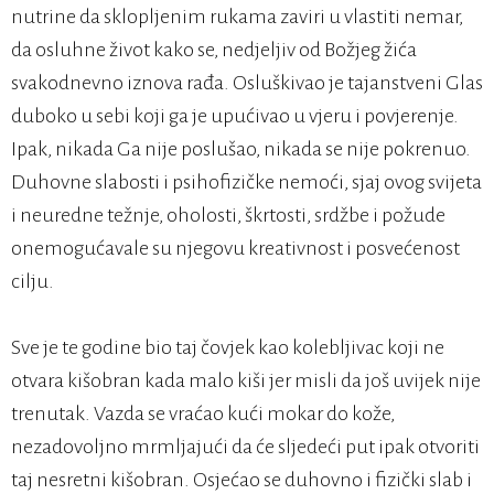
nutrine da sklopljenim rukama zaviri u vlastiti nemar,
da osluhne život kako se, nedjeljiv od Božjeg žića
svakodnevno iznova rađa. Osluškivao je tajanstveni Glas
duboko u sebi koji ga je upućivao u vjeru i povjerenje.
Ipak, nikada Ga nije poslušao, nikada se nije pokrenuo.
Duhovne slabosti i psihofizičke nemoći, sjaj ovog svijeta
i neuredne težnje, oholosti, škrtosti, srdžbe i požude
onemogućavale su njegovu kreativnost i posvećenost
cilju.
Sve je te godine bio taj čovjek kao kolebljivac koji ne
otvara kišobran kada malo kiši jer misli da još uvijek nije
trenutak. Vazda se vraćao kući mokar do kože,
nezadovoljno mrmljajući da će sljedeći put ipak otvoriti
taj nesretni kišobran. Osjećao se duhovno i fizički slab i