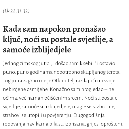
(Lk 22,31-32)
Kada sam napokon pronašao
ključ, noći su postale svjetlije, a
samoće izblijedjele
Jednog zimskog jutra „…došao sam k sebi…“ i ostavio
puno, puno godinama nepotrebno skupljanog tereta.
Tog jutra zagrlio me je Otkupitelj razdajući mi svoje
nebrojene osmijehe. Konačno sam progledao – ne
očima, već namah očišćenim srcem. Noći su postale
svjetlije, samoće su izblijedjele, magle se razbistrile,
strahovi se utopili u povjerenju. Dugogodišnja
robovanja navikama bila su izbrisana, grijesi oprošteni.