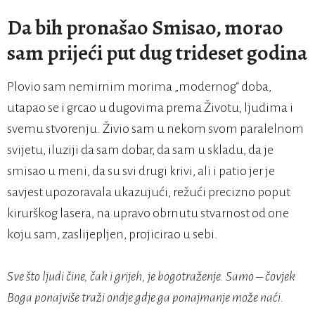
Da bih pronašao Smisao, morao
sam prijeći put dug trideset godina
Plovio sam nemirnim morima „modernog“ doba,
utapao se i grcao u dugovima prema Životu, ljudima i
svemu stvorenju. Živio sam u nekom svom paralelnom
svijetu, iluziji da sam dobar, da sam u skladu, da je
smisao u meni, da su svi drugi krivi, ali i patio jer je
savjest upozoravala ukazujući, režući precizno poput
kirurškog lasera, na upravo obrnutu stvarnost od one
koju sam, zaslijepljen, projicirao u sebi.
Sve što ljudi čine, čak i grijeh, je bogotraženje.
Samo – čovjek
Boga ponajviše traži ondje gdje ga ponajmanje može naći.