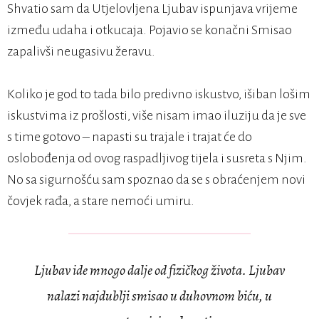
Shvatio sam da Utjelovljena Ljubav ispunjava vrijeme
između udaha i otkucaja. Pojavio se konačni Smisao
zapalivši neugasivu žeravu.
Koliko je god to tada bilo predivno iskustvo, išiban lošim
iskustvima iz prošlosti, više nisam imao iluziju da je sve
s time gotovo – napasti su trajale i trajat će do
oslobođenja od ovog raspadljivog tijela i susreta s Njim.
No sa sigurnošću sam spoznao da se s obraćenjem novi
čovjek rađa, a stare nemoći umiru.
Ljubav ide mnogo dalje od fizičkog života. Ljubav
nalazi najdublji smisao u duhovnom biću, u