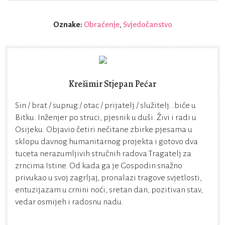
Oznake:
Obraćenje
,
Svjedočanstvo
Krešimir Stjepan Pećar
Sin / brat / suprug / otac / prijatelj / služitelj...biće u
Bitku. Inženjer po struci, pjesnik u duši. Živi i radi u
Osijeku. Objavio četiri nečitane zbirke pjesama u
sklopu davnog humanitarnog projekta i gotovo dva
tuceta nerazumljivih stručnih radova.Tragatelj za
zrncima Istine. Od kada ga je Gospodin snažno
privukao u svoj zagrljaj, pronalazi tragove svjetlosti,
entuzijazam u crnini noći, sretan dan, pozitivan stav,
vedar osmijeh i radosnu nadu.