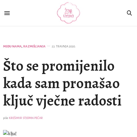
MEĐU NAMA
,
RAZMIŠLJANJA
23. TRAVNJA 2020.
Što se promijenilo
kada sam pronašao
ključ vječne radosti
piše
KREŠIMIR STJEPAN PEĆAR